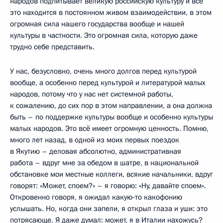
народов подпитывает великую российскую культуру и всё
это находится в постоянном живом взаимодействии, в этом
огромная сила нашего государства вообще и нашей
культуры в частности. Это огромная сила, которую даже
трудно себе представить.
У нас, безусловно, очень много долгов перед культурой
вообще, а особенно перед культурой и литературой малых
народов, потому что у нас нет системной работы,
к сожалению, до сих пор в этом направлении, а она должна
быть – по поддержке культуры вообще и особенно культуры
малых народов. Это всё имеет огромную ценность. Помню,
много лет назад, в одной из моих первых поездок
в Якутию – деловая абсолютно, административная
работа – вдруг мне за обедом в шатре, в национальной
обстановке мои местные коллеги, всякие начальники, вдруг
говорят: «Может, споем?» – я говорю: «Ну, давайте споем».
Откровенно говоря, я ожидал какую‑то какофонию
услышать. Но, когда они запели, я открыл глаза и уши: это
потрясающе. Я даже думал: может, я в Италии нахожусь?