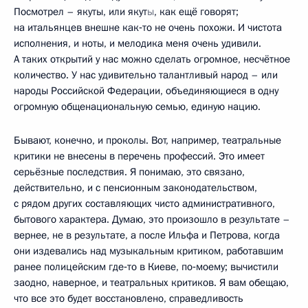
Посмотрел – якуты, или якут
ы
, как ещё говорят;
на итальянцев внешне как‑то не очень похожи. И чистота
исполнения, и ноты, и мелодика меня очень удивили.
А таких открытий у нас можно сделать огромное, несчётное
количество. У нас удивительно талантливый народ – или
народы Российской Федерации, объединяющиеся в одну
огромную общенациональную семью, единую нацию.
Бывают, конечно, и проколы. Вот, например, театральные
критики не внесены в перечень профессий. Это имеет
серьёзные последствия. Я понимаю, это связано,
действительно, и с пенсионным законодательством,
с рядом других составляющих чисто административного,
бытового характера. Думаю, это произошло в результате –
вернее, не в результате, а после Ильфа и Петрова, когда
они издевались над музыкальным критиком, работавшим
ранее полицейским где‑то в Киеве, по‑моему; вычистили
заодно, наверное, и театральных критиков. Я вам обещаю,
что все это будет восстановлено, справедливость