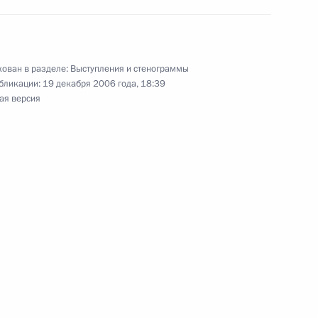
уционного Суда Российской
3м
ь
ован в разделе:
Выступления и стенограммы
бликации:
19 декабря 2006 года, 18:39
ая версия
ии с членами Правительства
ь
 с членами Правительства
6м
ль