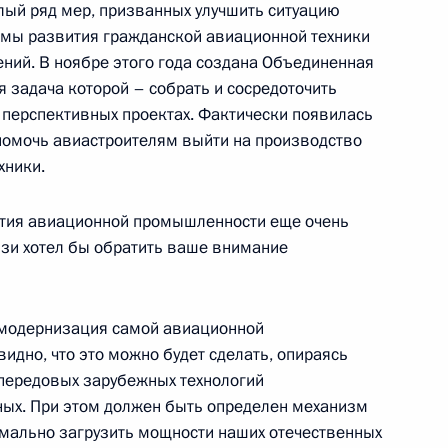
лый ряд мер, призванных улучшить ситуацию
ь
ммы развития гражданской авиационной техники
ний. В ноябре этого года создана Объединенная
 задача которой – собрать и сосредоточить
перспективных проектах. Фактически появилась
помочь авиастроителям выйти на производство
и по развитию авиационной
6м
хники.
ь
ития авиационной промышленности еще очень
вязи хотел бы обратить ваше внимание
рии Башаром Асадом
 модернизация самой авиационной
ь
идно, что это можно будет сделать, опираясь
 передовых зарубежных технологий
ых. При этом должен быть определен механизм
к
ально загрузить мощности наших отечественных