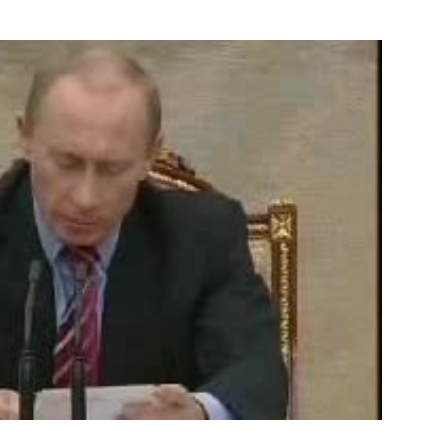
ть следующие материалы
ранных дел Германии
ом
ь
ии Совета законодателей
ь
законодателей
10м