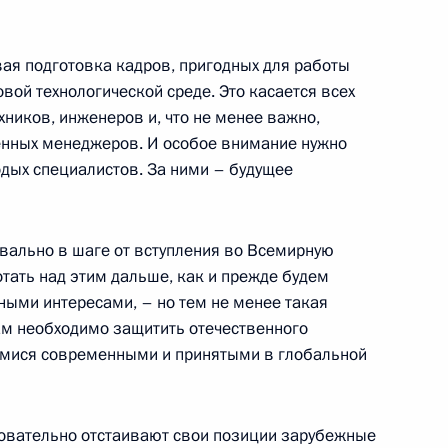
тором Нижегородской области
ая подготовка кадров, пригодных для работы
ь
овой технологической среде. Это касается всех
хников, инженеров и, что не менее важно,
енных менеджеров. И особое внимание нужно
тором Мурманской области
дых специалистов. За ними – будущее
ь
уквально в шаге от вступления во Всемирную
тать над этим дальше, как и прежде будем
ыми интересами, – но тем не менее такая
ии с членами Правительства
нам необходимо защитить отечественного
мися современными и принятыми в глобальной
ь
довательно отстаивают свои позиции зарубежные