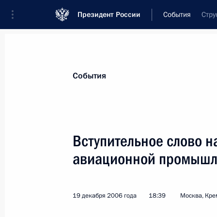
Президент России
События
Стру
Президент
Администрация
Государст
Новости
Стенограммы
Поездки
Те
События
Рубрикация материалов
Все материалы
Вступительное слово н
Послания Федеральному Собранию
авиационной промышл
Заявления по важнейшим вопросам
Совещания, заседания, рабочие встречи
19 декабря 2006 года
18:39
Москва, Кре
Речи и обращения