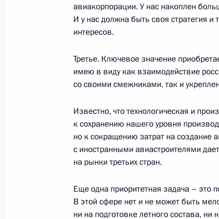
15 декабря 2006 года, пятница
авиакорпорации. У нас накоплен боль
И у нас должна быть своя стратегия и
Начало рабочей встречи с Первым 
интересов.
Правительства Дмитрием Медведе
15 декабря 2006 года, 20:37
Москва, Кремл
Третье. Ключевое значение приобрета
имею в виду как взаимодействие росс
со своими смежниками, так и укрепле
Начало встречи с Премьер-минист
Синьорой
Известно, что технологическая и прои
к сохранению нашего уровня производс
15 декабря 2006 года, 18:17
Москва, Крем
но к сокращению затрат на создание а
с иностранными авиастроителями дае
на рынки третьих стран.
Начало заседания Высшего Госуда
государства
Еще одна приоритетная задача – это 
В этой сфере нет и не может быть мел
15 декабря 2006 года, 18:08
Москва, Кремл
ни на подготовке летного состава, ни 