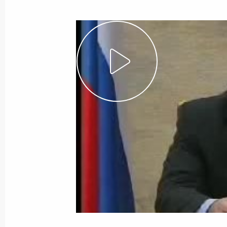
Показа
Начало встречи с министром иност
Франком-Вальтером Штайнмайер
21 декабря 2006 года, 20:30
Москва, Кремл
Стенографический отчет о заседан
21 декабря 2006 года, 20:20
Москва, Кремл
Выступление на заседании Совета 