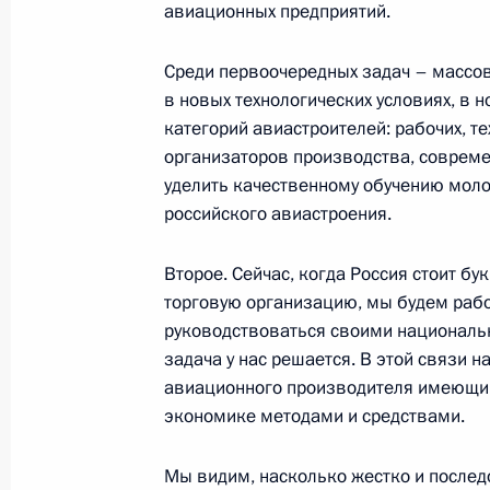
авиационных предприятий.
Начало рабочей встречи с губерна
Валерием Шанцевым
Среди первоочередных задач – массов
18 декабря 2006 года, 19:09
Москва, Кремл
в новых технологических условиях, в н
категорий авиастроителей: рабочих, те
организаторов производства, соврем
Начало рабочей встречи с губерна
уделить качественному обучению моло
российского авиастроения.
Юрием Евдокимовым
18 декабря 2006 года, 18:46
Москва, Кремл
Второе. Сейчас, когда Россия стоит б
торговую организацию, мы будем рабо
руководствоваться своими национальн
Стенографический отчет о совещан
задача у нас решается. В этой связи 
авиационного производителя имеющи
18 декабря 2006 года, 17:35
Москва, Кремл
экономике методами и средствами.
Мы видим, насколько жестко и после