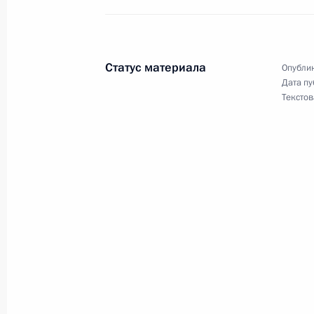
Начало встречи с судьями Констит
Федерации
11 декабря 2006 года, 17:00
Москва, Кремл
Статус материала
Опублик
Дата пу
Текстов
Стенографический отчет о совещан
11 декабря 2006 года, 16:29
Москва, Кремл
Вступительное слово на совещании
11 декабря 2006 года, 14:26
Москва, Крем
8 декабря 2006 года, пятница