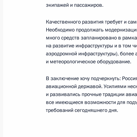
экипажей и пассажиров.
Начало встречи с Президентом Бел
Качественного развития требует и са
Лукашенко
Необходимо продолжать модернизацию
15 декабря 2006 года, 17:10
Москва, Кремл
много средств запланировано в рамка
на развитие инфраструктуры и в том ч
аэродромной инфраструктуры), более
и метеорологическое оборудование.
14 декабря 2006 года, четверг
Заявление для прессы после осмотр
В заключение хочу подчеркнуть: Россия
Ракетных войск стратегического н
авиационной державой. Усилиями нес
ракетно-космической отрасли
и развивались прочные традиции авиа
все имеющиеся возможности для подъе
14 декабря 2006 года, 23:06
Архангельская
требований сегодняшнего дня.
11 декабря 2006 года, понедельни