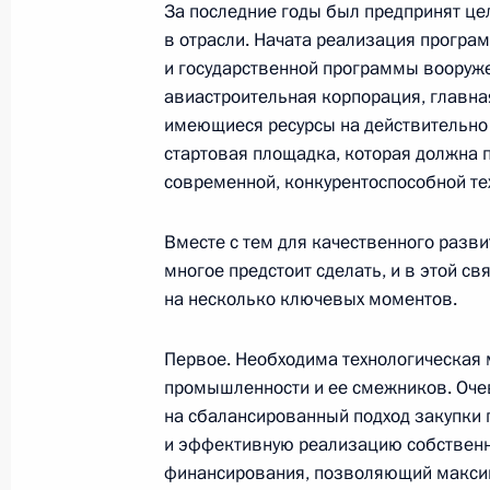
За последние годы был предпринят це
20 декабря 2006 года, 15:48
Москва, Кремл
в отрасли. Начата реализация програ
и государственной программы вооруже
авиастроительная корпорация, главная
19 декабря 2006 года, вторник
имеющиеся ресурсы на действительно 
стартовая площадка, которая должна 
Вступительное слово на совещани
современной, конкурентоспособной те
промышленности
19 декабря 2006 года, 18:39
Москва, Кремл
Вместе с тем для качественного разв
многое предстоит сделать, и в этой с
на несколько ключевых моментов.
Начало встречи с Президентом Си
Первое. Необходима технологическая
19 декабря 2006 года, 14:27
Москва, Кремл
промышленности и ее смежников. Очев
на сбалансированный подход закупки
и эффективную реализацию собственн
18 декабря 2006 года, понедельни
финансирования, позволяющий максим