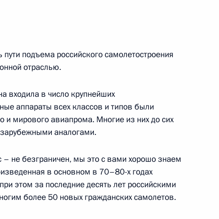
ь
ых наград
44м
ь пути подъема российского самолетостроения
ь
ионной отраслью.
на входила в число крупнейших
ные аппараты всех классов и типов были
но и мирового авиапрома. Многие из них до сих
чере, посвященном Дню
и зарубежными аналогами.
5м
 – не безграничен, мы это с вами хорошо знаем
ь
оизведенная в основном в 70–80-х годах
 при этом за последние десять лет российскими
ногим более 50 новых гражданских самолетов.
 Совета Безопасности
6м