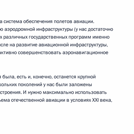
оруссии Александром
ма система обеспечения полетов авиации.
 аэродромной инфраструктуры (у нас достаточно
ь
х различных государственных программ именно
исле на развитие авиационной инфраструктуры,
 активно совершенствовать аэронавигационное
а технических средств
 была, есть и, конечно, останется крупной
азначения и объектов
кольких поколений у нас были заложены
строения. И нужно максимально использовать
ма отечественной авиации в условиях XXI века,
 область, космодром Плесецк
к