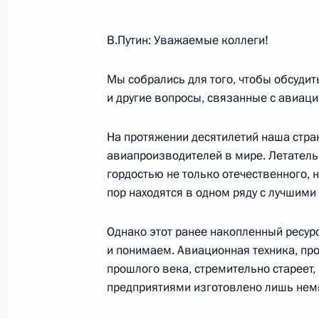
21 декабря 2006 года, 18:00
Москва, Кремл
В.Путин: Уважаемые коллеги!
Церемония вручения государственн
Мы собрались для того, чтобы обсудит
21 декабря 2006 года, 14:56
Москва, Кремл
и другие вопросы, связанные с авиац
На протяжении десятилетий наша стра
авиапроизводителей в мире. Летатель
20 декабря 2006 года, среда
гордостью не только отечественного, 
Выступление на торжественном ве
пор находятся в одном ряду с лучшим
работников органов безопасности
Однако этот ранее накопленный ресурс
20 декабря 2006 года, 20:24
Москва, Кремл
и понимаем. Авиационная техника, пр
прошлого века, стремительно стареет,
предприятиями изготовлено лишь нем
Вступительное слово на заседании