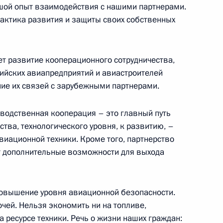
шой опыт взаимодействия с нашими партнерами.
 тактика развития и защиты своих собственных
заместителем Председателя
вым
ь
ет развитие кооперационного сотрудничества,
ийских авиапредприятий и авиастроителей
ние их связей с зарубежными партнерами.
ром Ливана Фуадом ас-
зводственная кооперация – это главный путь
тва, технологического уровня, к развитию, –
ль
виационной техники. Кроме того, партнерство
т дополнительные возможности для выхода
рственного Совета Союзного
повышение уровня авиационной безопасности.
очей. Нельзя экономить ни на топливе,
ь
на ресурсе техники. Речь о жизни наших граждан: