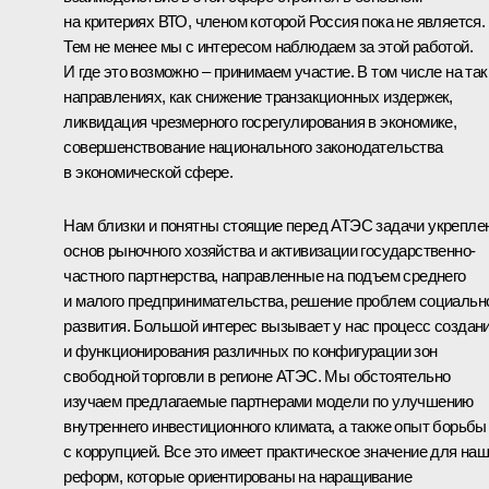
на критериях ВТО, членом которой Россия пока не является.
Тем не менее мы с интересом наблюдаем за этой работой.
И где это возможно – принимаем участие. В том числе на так
направлениях, как снижение транзакционных издержек,
ликвидация чрезмерного госрегулирования в экономике,
совершенствование национального законодательства
в экономической сфере.
Нам близки и понятны стоящие перед АТЭС задачи укрепле
основ рыночного хозяйства и активизации государственно-
частного партнерства, направленные на подъем среднего
и малого предпринимательства, решение проблем социальн
развития. Большой интерес вызывает у нас процесс создан
и функционирования различных по конфигурации зон
свободной торговли в регионе АТЭС. Мы обстоятельно
изучаем предлагаемые партнерами модели по улучшению
внутреннего инвестиционного климата, а также опыт борьбы
с коррупцией. Все это имеет практическое значение для на
реформ, которые ориентированы на наращивание