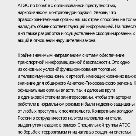
АТЭС по борьбе с организованной преступностью,
наркобизнесом, контрабандой оружия. Уверен, что
правоохранительные органы наших стран способны не толь
наладить обмен соответствующей информацией. На повест
дня также разработка и осуществление скоординированных
акций в отношении нарушителей закона.
Крайне значимым направлением считаем обеспечение
транспортной и информационной безопасности. Это одно
из основных условий функционирования торговых
и телекоммуникационных артерий, имеющих жизненно важн
значение для обширного Азиатско-Тихоокеанского региона. 
официальные органы власти, так и деловые круги
в одинаковой степени заинтересованы, чтобы эти артерии
работали в нормальном режиме и были надежно защищены
от любых преступных посягательств. Конкретным вкладом
России в сотрудничество на этом направлении стала
выдвинутая недавно в рамках Специальной группы АТЭС
по борьбе с терроризмом инициатива о создании системы