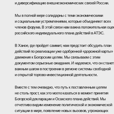
и диверсификацию внешнеэкономических связей России.
Мы в полной мере солидарны с теми экономическими
и социальными устремлениями, которые объединяют всех
членов форума. В этой связи нам важна положительная оце
российского индивидуального плана действий в АТЭС.
В Ханое, где пройдет саммит, нам предстоит обсудить план
действий по реализации уже одобренной «дорожной карты»
движения к Богорским целям. Мы связываем с этим
документом серьезные ожидания. И надеемся, что он станет
важным шагом в построении в регионе системы свободной
и открытой торгово-инвестиционной деятельности.
Вместе с тем очевидно, что путь к поставленным целям
не столь прост, как это могло казаться в момент принятия
Богорской декларации и Осакского плана действий. Мы
отчетливо видим изменение политической и экономической
ситуации в мире, появление новых вызовов, угрожающих