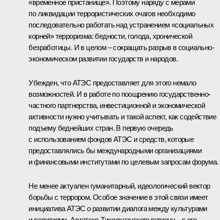
«временное пристанище». Поэтому наряду с мерами
по ликвидации террористических очагов необходимо
последовательно работать над устранением «социальных
корней» терроризма: бедности, голода, хронической
безработицы. И в целом – сокращать разрыв в социально-
экономическом развитии государств и народов.
Убежден, что АТЭС предоставляет для этого немало
возможностей. И в работе по поощрению государственно-
частного партнерства, инвестиционной и экономической
активности нужно учитывать и такой аспект, как содействие
подъему беднейших стран. В первую очередь
с использованием фондов АТЭС и средств, которые
предоставлялись бы международными организациями
и финансовыми институтами по целевым запросам форума.
Не менее актуален гуманитарный, идеологический вектор
борьбы с террором. Особое значение в этой связи имеет
инициатива АТЭС о развитии диалога между культурами
и религиями. Азиатско-Тихоокеанского региону – с его