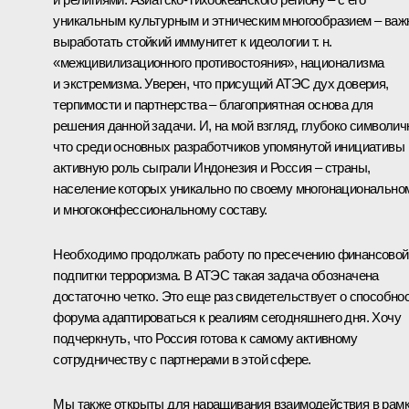
уникальным культурным и этническим многообразием – важ
выработать стойкий иммунитет к идеологии т. н.
«межцивилизационного противостояния», национализма
и экстремизма. Уверен, что присущий АТЭС дух доверия,
терпимости и партнерства – благоприятная основа для
решения данной задачи. И, на мой взгляд, глубоко символич
что среди основных разработчиков упомянутой инициативы
активную роль сыграли Индонезия и Россия – страны,
население которых уникально по своему многонационально
и многоконфессиональному составу.
Необходимо продолжать работу по пресечению финансовой
подпитки терроризма. В АТЭС такая задача обозначена
достаточно четко. Это еще раз свидетельствует о способно
форума адаптироваться к реалиям сегодняшнего дня. Хочу
подчеркнуть, что Россия готова к самому активному
сотрудничеству с партнерами в этой сфере.
Мы также открыты для наращивания взаимодействия в рам