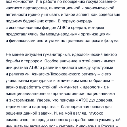
возможностей. И в работе по поощрению государственно-
частного партнерства, инвестиционной и экономической
активности нужно учитывать и такой аспект, как содействие
подъему беднейших стран. В первую очередь
с использованием фондов АТЭС и средств, которые
предоставлялись бы международными организациями
и финансовыми институтами по целевым запросам форума.
Не менее актуален гуманитарный, идеологический вектор
борьбы с террором. Особое значение в этой связи имеет
инициатива АТЭС о развитии диалога между культурами
и религиями. Азиатско-Тихоокеанского региону – с его
уникальным культурным и этническим многообразием –
важно выработать стойкий иммунитет к идеологии т. н.
«межцивилизационного противостояния», национализма
и экстремизма. Уверен, что присущий АТЭС дух доверия,
терпимости и партнерства – благоприятная основа для
решения данной задачи. И, на мой взгляд, глубоко
символично, что среди основных разработчиков упомянутой
инициативы активную роль сыграли Индонезия и Россия –