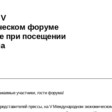
 V
ческом форуме
ие при посещении
ма
ажаемые участники, гости форума!
и представителей прессы, на V Международном экономическо