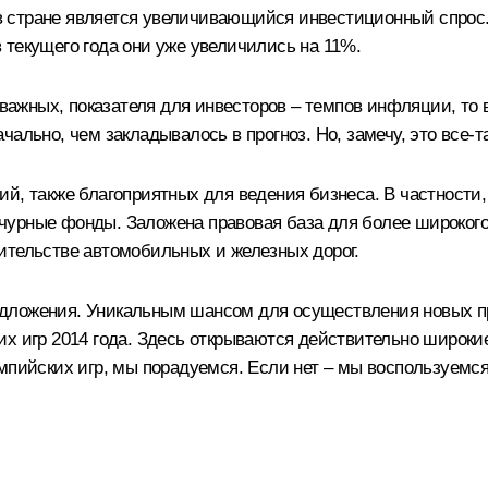
 стране является увеличивающийся инвестиционный спрос. 
 текущего года они уже увеличились на 11%.
 важных, показателя для инвесторов – темпов инфляции, то 
ально, чем закладывалось в прогноз. Но, замечу, это все‑т
ий, также благоприятных для ведения бизнеса. В частности
урные фонды. Заложена правовая база для более широкого
ительстве автомобильных и железных дорог.
дложения. Уникальным шансом для осуществления новых п
х игр 2014 года. Здесь открываются действительно широкие
мпийских игр, мы порадуемся. Если нет – мы воспользуемся