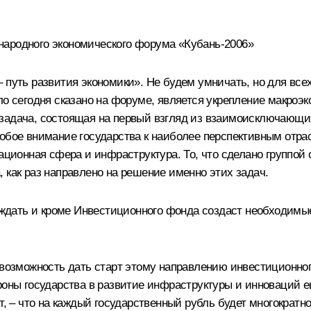
народного экономического форума «Кубань-2006»
путь развития экономики». Не будем умничать, но для всех 
ло сегодня сказано на форуме, является укрепление макроэ
задача, состоящая на первый взгляд из взаимоисключающих
собое внимание государства к наиболее перспективным отра
овационная сфера и инфраструктура. То, что сделано групп
 как раз направлено на решение именно этих задач.
о ждать и кроме Инвестиционного фонда создаст необходимы
м возможность дать старт этому направлению инвестиционн
роны государства в развитие инфраструктуры и инноваций е
т, – что на каждый государственный рубль будет многократн