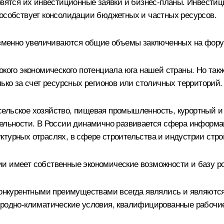
овятся их инвестиционные заявки и бизнес-планы. Инвестиц
пособствует консолидации бюджетных и частных ресурсов.
еизменно увеличиваются общие объемы заключенных на фор
окого экономического потенциала юга нашей страны. Но такж
лько за счет ресурсных регионов или столичных территорий.
сельское хозяйство, пищевая промышленность, курортный и
тельности. В России динамично развивается сфера информ
ктурных отраслях, в сфере строительства и индустрии стр
и имеет собственные экономические возможности и базу ро
 конкурентными преимуществами всегда являлись и являются
иродно-климатические условия, квалифицированные рабочи