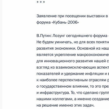
* * *
27 сентября 2006 года, среда
Начало рабочей встречи с Минист
Заявление при посещении выставки в
Андреем Фурсенко
форума «Кубань-2006»
27 сентября 2006 года, 18:40
Сочи
В.Путин: Лозунг сегодняшнего форума 
Не будем умничать, но для всех понятн
развития экономики. Основной из наши
Начало рабочей встречи с Министр
является укрепление макроэкономичес
Юрием Трутневым
для инновационного развития нашей с
взгляд из взаимоисключающих аспект
27 сентября 2006 года, 18:17
Сочи
показателей и удержание инфляции и 
к наиболее перспективным отраслям р
о государственном влиянии, то это п
25 сентября 2006 года, понедельн
и инфраструктура. То, что сделано гр
нашими коллегами, а именно создание
Начало рабочей встречи с губерна
на решение именно этих задач.
области Николаем Волковым