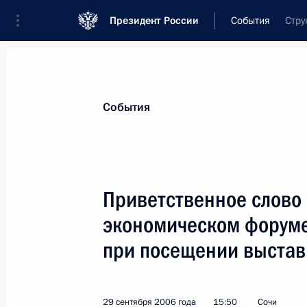
Президент России
События
Стру
Президент
Администрация
Государст
Новости
Стенограммы
Поездки
Те
События
Рубрикация материалов
Все материалы
Приветственное слово
Послания Федеральному Собранию
экономическом форуме
Заявления по важнейшим вопросам
при посещении выстав
Совещания, заседания, рабочие встречи
Речи и обращения
29 сентября 2006 года
15:50
Сочи