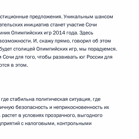
овым и командиром АПЛ
нга Сергеем Рачуком
естиционные предложения. Уникальным шансом
тельских инициатив станет участие Сочи
мних Олимпийских игр 2014 года. Здесь
озможности. И, скажу прямо, говорил об этом
 будет столицей Олимпийских игр, мы порадуемся.
и с полномочными
 Сочи для того, чтобы развивать юг России для
еральных округах
тся в этом.
 где стабильна политическая ситуация, где
личную безопасность и неприкосновенность их
ителями регионов Юга России
 растет в условиях прозрачного, выгодного
дарственных и частных
дприятий с налоговыми, контрольными