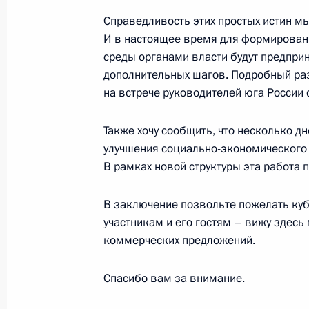
29 сентября 2006 года, 20:42
Сочи
Справедливость этих простых истин мы
И в настоящее время для формировани
среды органами власти будут предпри
Приветственное слово на V Между
дополнительных шагов. Подробный раз
форуме «Кубань-2006» и заявлени
на встрече руководителей юга России 
в рамках форума
29 сентября 2006 года, 15:50
Сочи
Также хочу сообщить, что несколько 
улучшения социально-экономического
В рамках новой структуры эта работа 
28 сентября 2006 года, четверг
В заключение позвольте пожелать куб
Начало беседы с Президентом Рес
участникам и его гостям – вижу здесь
Маркеловым
коммерческих предложений.
28 сентября 2006 года, 16:18
Сочи
Спасибо вам за внимание.