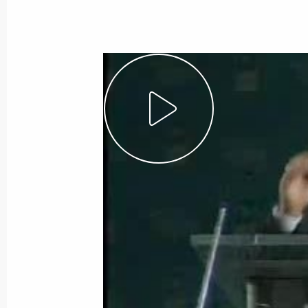
Показа
5 октября 2006 года, четверг
Вступительное слово на встрече с 
года России-2006»
5 октября 2006 года, 19:17
Москва, Кремль
Вступительное слово на заседании
приоритетных проектов и демограф
5 октября 2006 года, 19:10
Москва, Кремль