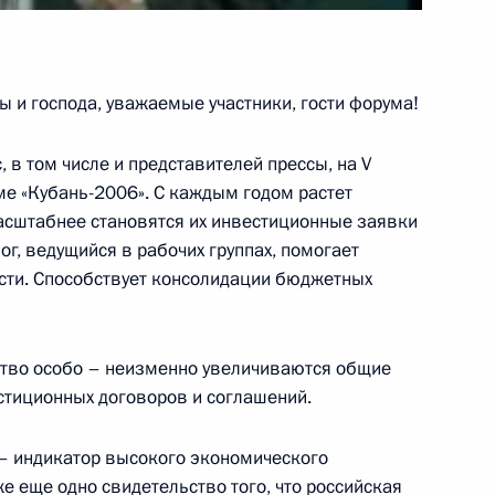
зации приоритетных проектов
 и господа, уважаемые участники, гости форума!
 в том числе и представителей прессы, на V
 «Кубань-2006». С каждым годом растет
Масштабнее становятся их инвестиционные заявки
г, ведущийся в рабочих группах, помогает
й Государственной Думы
сти. Способствует консолидации бюджетных
ьство особо – неизменно увеличиваются общие
тиционных договоров и соглашений.
Президентом Казахстана
 – индикатор высокого экономического
е еще одно свидетельство того, что российская