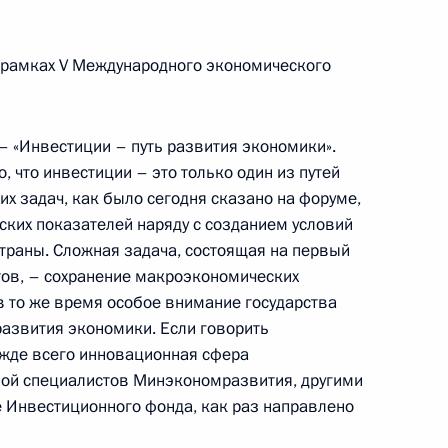
ром образования и науки
 рамках V Международного экономического
– «Инвестиции – путь развития экономики».
о, что инвестиции – это только один из путей
х задач, как было сегодня сказано на форуме,
ом природных ресурсов
ких показателей наряду с созданием условий
траны. Сложная задача, состоящая на первый
ов, – сохранение макроэкономических
в то же время особое внимание государства
азвития экономики. Если говорить
режде всего инновационная сфера
ик
уппой специалистов Минэкономразвития, другими
 Инвестиционного фонда, как раз направлено
тором Еврейской автономной