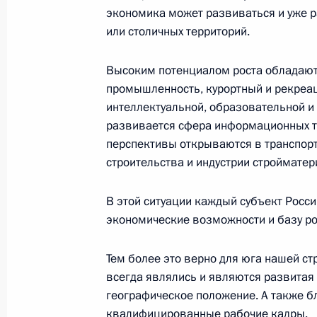
экономика может развиваться и уже р
3 октября 2006 года, 20:57
Казахстан, Урал
или столичных территорий.
Высоким потенциалом роста обладают 
Приветственные слова на Форуме 
промышленность, курортный и рекреа
Казахстана и России
интеллектуальной, образовательной и 
развивается сфера информационных т
3 октября 2006 года, 19:02
Казахстан, Урал
перспективы открываются в транспорт
строительства и индустрии стройматер
2 октября 2006 года, понедельник
В этой ситуации каждый субъект Росс
Заключительное слово на заседан
экономические возможности и базу ро
Государственного совета
Тем более это верно для юга нашей с
2 октября 2006 года, 23:27
Курган
всегда являлись и являются развитая
географическое положение. А также б
квалифицированные рабочие кадры.