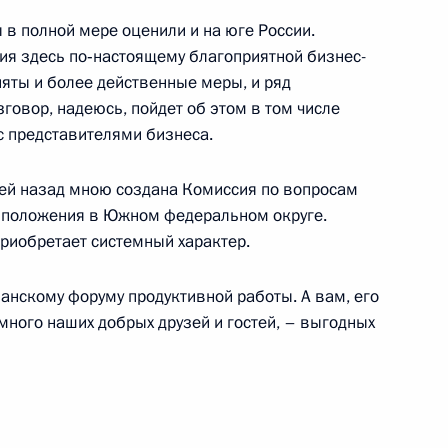
 в полной мере оценили и на юге России.
я здесь по‑настоящему благоприятной бизнес-
няты и более действенные меры, и ряд
народном экономическом
6м
говор, надеюсь, пойдет об этом в том числе
е при посещении выставки
с представителями бизнеса.
дней назад мною создана Комиссия по вопросам
 положения в Южном федеральном округе.
приобретает системный характер.
анскому форуму продуктивной работы. А вам, его
публики Марий Эл Леонидом
 много наших добрых друзей и гостей, – выгодных