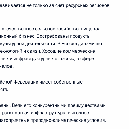
азвивается не только за счет ресурсных регионов
ьск
отечественное сельское хозяйство, пищевая
приграничных регионов
13м
ционный бизнес. Востребованы продукты
культурной деятельности. В России динамично
ехнологий и связи. Хорошие коммерческие
ьск
ных и инфраструктурных отраслях, в сфере
иалов.
ийской Федерации имеет собственные
ии президиума
ста.
траны. Ведь его конкурентными преимуществами
 транспортная инфраструктура, выгодное
лагоприятные природно-климатические условия,