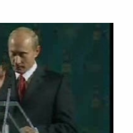
ть следующие материалы
лауреатами конкурса «Учитель
 Совета по реализации
7м
ической политике