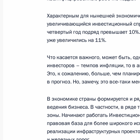
Вступительное слово на заседании
совета по вопросу модернизации 
Характерным для нынешней экономиче
на региональном и муниципальном
увеличивающийся инвестиционный спро
четвертый год подряд превышает 10%.
2 октября 2006 года, 23:24
Курган
уже увеличились на 11%.
Что касается важного, может быть, од
1 октября 2006 года, воскресенье
инвесторов – темпов инфляции, то в а
Это, к сожалению, больше, чем плани
Заявление на совещании с постоя
в прогноз. Но, замечу, это все‑таки м
Безопасности
1 октября 2006 года, 00:00
Ново–Огарево
В экономике страны формируется и ря
ведения бизнеса. В частности, в ряде
зоны. Начинают работать Инвестицио
30 сентября 2006 года, суббота
правовая база для более широкого ис
реализации инфраструктурных проекто
Начало беседы с заместителем Пре
и железных дорог.