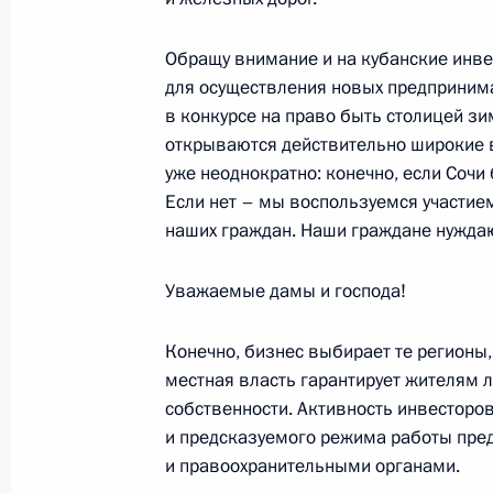
Министром обороны Сергеем Иван
«Екатеринбург» капитаном 1-го ра
Обращу внимание и на кубанские инв
30 сентября 2006 года, 19:42
Сочи
для осуществления новых предпринима
в конкурсе на право быть столицей зи
открываются действительно широкие в
уже неоднократно: конечно, если Сочи
Вступительное слово на совещани
Если нет – мы воспользуемся участием
представителями Президента в фед
наших граждан. Наши граждане нуждаю
30 сентября 2006 года, 17:08
Сочи
Уважаемые дамы и господа!
29 сентября 2006 года, пятница
Конечно, бизнес выбирает те регионы,
местная власть гарантирует жителям 
Выступление на встрече с руковод
собственности. Активность инвесторов
и представителями российских госу
и предсказуемого режима работы пре
компаний
и правоохранительными органами.