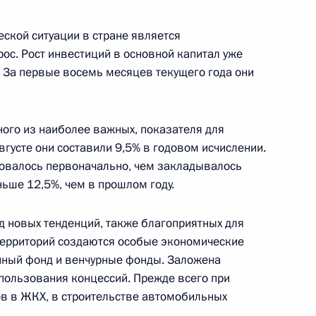
 президиума Государственного
здравоохранения
ской ситуации в стране является
 уровнях
с. Рост инвестиций в основной капитал уже
 За первые восемь месяцев текущего года они
ного из наиболее важных, показателя для
вгусте они составили 9,5% в годовом исчислении.
ровалось первоначально, чем закладывалось
нными членами Совета
3м
еньше 12,5%, чем в прошлом году.
д новых тенденций, также благоприятных для
 территорий создаются особые экономические
нный фонд и венчурные фонды. Заложена
пользования концессий. Прежде всего при
в в ЖКХ, в строительстве автомобильных
дседателя Правительства –