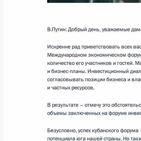
Начало заседания Совета по реали
и демографической политике
В.Путин: Добрый день, уважаемые дамы
5 октября 2006 года, 19:06
Москва, Кремль
Искренне рад приветствовать всех вас,
Международном экономическом форуме
4 октября 2006 года, среда
количество его участников и гостей. 
и бизнес-планы. Инвестиционный диало
Начало встречи с лидерами фракци
согласовывать позиции бизнеса и вла
4 октября 2006 года, 14:10
Москва, Кремль
и частных ресурсов.
В результате – отмечу это обстоятел
объемы заключенных на форуме инвес
3 октября 2006 года, вторник
Совместная пресс-конференция с 
Безусловно, успех кубанского форума
Нурсултаном Назарбаевым
потенциала юга нашей страны. Но такж