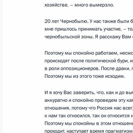
хозяйстве, – много вымерзло.
Встреча с руководством и членами
государственной телевизионной и
20 лет Чернобылю. У нас также были 
(ВГТРК)
мне пришлось принимать участие, – т
13 мая 2006 года, 19:57
Сочи
чернобыльской зоны. Я расскажу Вам о
Поэтому мы спокойно работаем, несмот
происходят после политической бури, 
12 мая 2006 года, пятница
в роли оппозиционеров. После драки, г
Начало встречи с Президентом Уз
Поэтому мы из этого тоже исходим.
Каримовым
И я хочу Вас заверить, что, как и до 
12 мая 2006 года, 14:38
Сочи
аккуратно и спокойно проведем эту к
отношения, потому что Россия нас всег
к нам так относился, так он относится 
10 мая 2006 года, среда
Поэтому мы спокойны в этом отношени
проходит, наступает время прагматизм