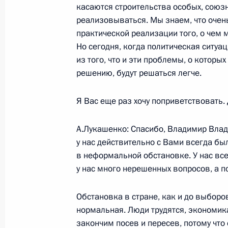
касаются строительства особых, союзн
реализовываться. Мы знаем, что очен
практической реализации того, о чем 
15 мая 2006 года, понедельник
Но сегодня, когда политическая ситуа
из того, что и эти проблемы, о которы
Начало встречи с главой Палестин
решению, будут решаться легче.
администрации Махмудом Аббасом
15 мая 2006 года, 17:33
Сочи
Я Вас еще раз хочу поприветствовать.
А.Лукашенко: Спасибо, Владимир Влад
у нас действительно с Вами всегда бы
Начало встречи с полномочным пр
в неформальной обстановке. У нас все
в Дальневосточном федеральном о
у нас много нерешенных вопросов, а по
15 мая 2006 года, 16:07
Сочи
Обстановка в стране, как и до выборо
нормальная. Люди трудятся, экономика
13 мая 2006 года, суббота
закончим посев и пересев, потому что 