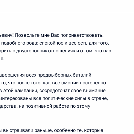
ть следующие материалы
ьевич! Позвольте мне Вас поприветствовать.
подобного рода: спокойное и все есть для того,
ть о двусторонних отношениях и о том, что нас
мпийского комитета России
е.
завершения всех предвыборных баталий
то, что после того, как все эмоции постепенно
е в этой кампании, сосредоточат свое внимание
интересованы все политические силы в стране,
дарства, на позитивной работе по этому
ектором холдинга
дашовым
мы выстраивали раньше, особенно те, которые