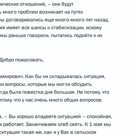
ических отношений, – они будут
ь много проблем возникает на путях
мы договаривались еще много-много лет назад.
ция имеет все шансы к стабилизации, исхожу
х мы раньше говорили, пытались подойти к их
ской национальной
 Добро пожаловать.
имирович. Как бы ни складывалась ситуация,
ли вопросы, которые мы могли обсудить
едставителем Президента
гда была повестка дня большая. Не потому, что
круге Камилем Исхаковым
тому, что у нас очень много общих вопросов.
в, – Вы хорошо владеете ситуацией – спокойная,
 работает. Заканчиваем хлеб сеять. К 1 мая мы
ситуация такая же, как и у Вас в сельском