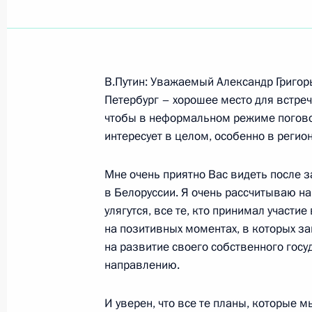
Показа
В.Путин: Уважаемый Александр Григор
17 мая 2006 года, среда
Петербург – хорошее место для встреч 
чтобы в неформальном режиме поговори
Начало встречи с президентом Оли
интересует в целом, особенно в регион
Леонидом Тягачевым
17 мая 2006 года, 18:32
Сочи
Мне очень приятно Вас видеть после 
в Белоруссии. Я очень рассчитываю на 
улягутся, все те, кто принимал участи
на позитивных моментах, в которых за
16 мая 2006 года, вторник
на развитие своего собственного госу
направлению.
Начало встречи с генеральным дир
«Северсталь-групп» Алексеем Мор
И уверен, что все те планы, которые 
16 мая 2006 года, 18:44
Сочи