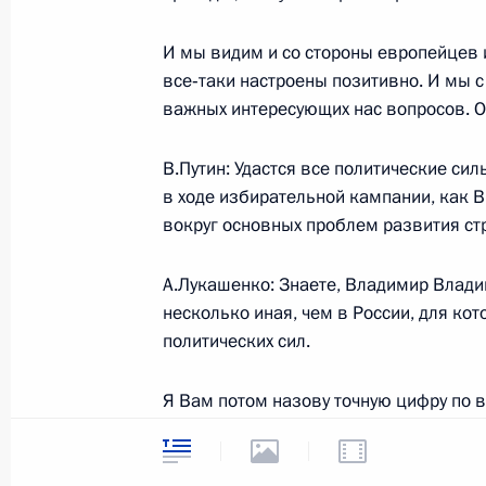
Послание Федеральному Собранию
10 мая 2006 года, 13:57
Москва, Кремль, М
И мы видим и со стороны европейцев и
все‑таки настроены позитивно. И мы 
важных интересующих нас вопросов. О
9 мая 2006 года, вторник
В.Путин: Удастся все политические сил
Выступление на военном параде в 
в ходе избирательной кампании, как В
в Великой Отечественной войне
вокруг основных проблем развития с
9 мая 2006 года, 10:45
Москва, Кремль
А.Лукашенко: Знаете, Владимир Владим
несколько иная, чем в России, для ко
политических сил.
8 мая 2006 года, понедельник
Из встречи с ветеранами Великой 
Я Вам потом назову точную цифру по 
Героями Советского Союза, Героям
президента проголосовало практически
кавалерами ордена Славы
должен был проголосовать за оппозици
тысячи человек, к сожалению, малолет