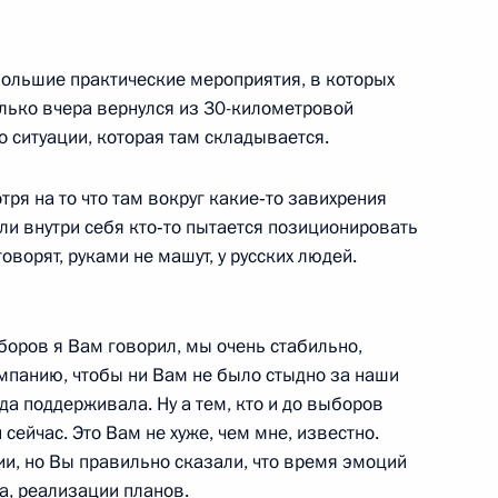
 коллектива Всероссийской
 радиовещательной компании
большие практические мероприятия, в которых
олько вчера вернулся из 30-километровой
 ситуации, которая там складывается.
ря на то что там вокруг какие‑то завихрения
или внутри себя кто‑то пытается позиционировать
оворят, руками не машут, у русских людей.
бекистана Исламом
выборов я Вам говорил, мы очень стабильно,
ампанию, чтобы ни Вам не было стыдно за наши
да поддерживала. Ну а тем, кто и до выборов
и сейчас. Это Вам не хуже, чем мне, известно.
и, но Вы правильно сказали, что время эмоций
а, реализации планов.
: