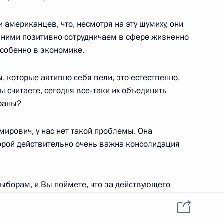
 Российской Федерации
раморный зал
 американцев, что, несмотря на эту шумиху, они
с ними позитивно сотрудничаем в сфере жизненно
собенно в экономике.
ы, которые активно себя вели, это естественно,
честь 61-й годовщины Победы
6м
ы считаете, сегодня все‑таки их объединить
траны?
ирович, у нас нет такой проблемы. Она
торой действительно очень важна консолидация
Отечественной войны –
выборам, и Вы поймете, что за действующего
и России и полными
 все население и часть того электората, который
ю. Поэтому если и объединять, то еще одну-две
ок, которых Вы видели на экранах. Это очень