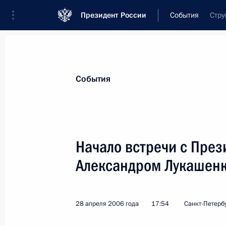
Президент России
События
Стру
Президент
Администрация
Государст
Новости
Стенограммы
Поездки
Те
События
Рубрикация материалов
Все материалы
Начало встречи с Пре
Послания Федеральному Собранию
Александром Лукашен
Заявления по важнейшим вопросам
Совещания, заседания, рабочие встречи
28 апреля 2006 года
17:54
Санкт-Петерб
Речи и обращения