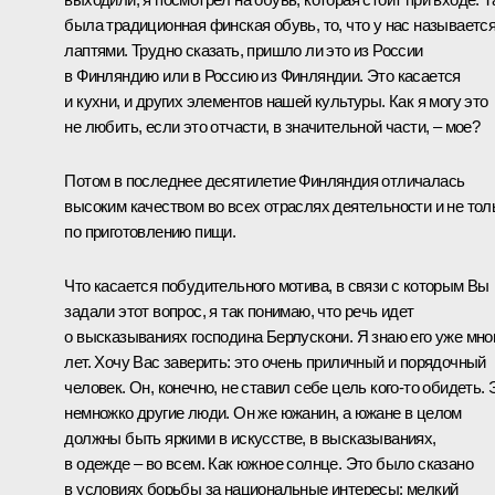
была традиционная финская обувь, то, что у нас называетс
лаптями. Трудно сказать, пришло ли это из России
в Финляндию или в Россию из Финляндии. Это касается
и кухни, и других элементов нашей культуры. Как я могу это
не любить, если это отчасти, в значительной части, – мое?
Потом в последнее десятилетие Финляндия отличалась
высоким качеством во всех отраслях деятельности и не тол
по приготовлению пищи.
Что касается побудительного мотива, в связи с которым Вы
задали этот вопрос, я так понимаю, что речь идет
о высказываниях господина Берлускони. Я знаю его уже мно
лет. Хочу Вас заверить: это очень приличный и порядочный
человек. Он, конечно, не ставил себе цель кого‑то обидеть. 
немножко другие люди. Он же южанин, а южане в целом
должны быть яркими в искусстве, в высказываниях,
в одежде – во всем. Как южное солнце. Это было сказано
в условиях борьбы за национальные интересы: мелкий