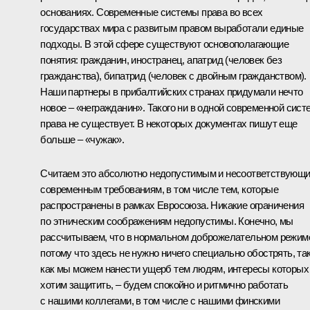
основаниях. Современные системы права во всех
государствах мира с развитым правом выработали единые
подходы. В этой сфере существуют основополагающие
понятия: гражданин, иностранец, апатрид (человек без
гражданства), бипатрид (человек с двойным гражданством).
Наши партнеры в прибалтийских странах придумали нечто
новое – «негражданин». Такого ни в одной современной сист
права не существует. В некоторых документах пишут еще
больше – «чужак».
Считаем это абсолютно недопустимым и несоответствующ
современным требованиям, в том числе тем, которые
распространены в рамках Евросоюза. Никакие ограничения
по этническим соображениям недопустимы. Конечно, мы
рассчитываем, что в нормальном доброжелательном режим
потому что здесь не нужно ничего специально обострять, та
как мы можем нанести ущерб тем людям, интересы которых
хотим защитить, – будем спокойно и ритмично работать
с нашими коллегами, в том числе с нашими финскими