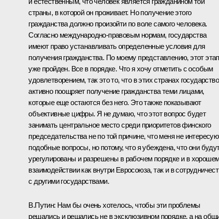
и естественным, что человек является гражданином той
страны, в которой он проживает. Но получение этого
гражданства должно произойти по воле самого человека.
Согласно международно-правовым нормам, государства
имеют право устанавливать определенные условия для
получения гражданства. По моему представлению, этот эта
уже пройден. Все в порядке. Что я хочу отметить с особым
удовлетворением, так это то, что в этих странах государство
активно поощряет получение гражданства теми лицами,
которые еще остаются без него. Это также показывают
объективные цифры. Я не думаю, что этот вопрос будет
занимать центральное место среди приоритетов финского
председательства не по той причине, что меня не интересую
подобные вопросы, но потому, что я убеждена, что они буду
урегулированы и разрешены в рабочем порядке и в хороше
взаимодействии как внутри Евросоюза, так и в сотрудничес
с другими государствами.
В.Путин: Нам бы очень хотелось, чтобы эти проблемы
решались и решались не в эксклюзивном порядке, а на общ