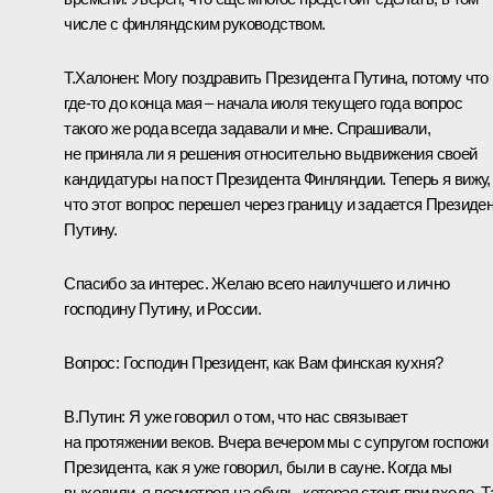
числе с финляндским руководством.
Т.Халонен: Могу поздравить Президента Путина, потому что
где‑то до конца мая – начала июля текущего года вопрос
такого же рода всегда задавали и мне. Спрашивали,
не приняла ли я решения относительно выдвижения своей
кандидатуры на пост Президента Финляндии. Теперь я вижу,
что этот вопрос перешел через границу и задается Президе
Путину.
Спасибо за интерес. Желаю всего наилучшего и лично
господину Путину, и России.
Вопрос: Господин Президент, как Вам финская кухня?
В.Путин: Я уже говорил о том, что нас связывает
на протяжении веков. Вчера вечером мы с супругом госпожи
Президента, как я уже говорил, были в сауне. Когда мы
выходили, я посмотрел на обувь, которая стоит при входе. Т