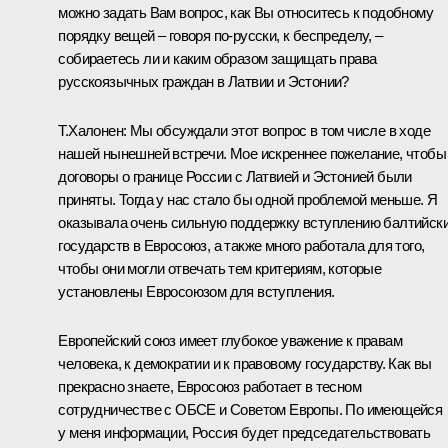
можно задать Вам вопрос, как Вы относитесь к подобному
порядку вещей – говоря по‑русски, к беспределу, –
собираетесь ли и каким образом защищать права
русскоязычных граждан в Латвии и Эстонии?
Т.Халонен: Мы обсуждали этот вопрос в том числе в ходе
нашей нынешней встречи. Мое искреннее пожелание, чтобы
договоры о границе России с Латвией и Эстонией были
приняты. Тогда у нас стало бы одной проблемой меньше. Я
оказывала очень сильную поддержку вступлению балтийск
государств в Евросоюз, а также много работала для того,
чтобы они могли отвечать тем критериям, которые
установлены Евросоюзом для вступления.
Европейский союз имеет глубокое уважение к правам
человека, к демократии и к правовому государству. Как вы
прекрасно знаете, Евросоюз работает в тесном
сотрудничестве с ОБСЕ и Советом Европы. По имеющейся
у меня информации, Россия будет председательствовать