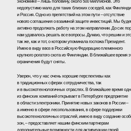
экономике – лишь половину, около 500 миллионов. Это
недопустимо мало для таких близких соседей, как Финлянд
и Россия. Одно из препятствий на этом пути – отсутствие
нового соглашения о взаимной защите инвестиций. Мы буде
активно продолжать работу на этом направлении. До сих по
нам удавалось решать все вопросы. Думаю, что решим и эт
так же, как и тот, о котором упоминала госпожа Президент.
Имею в виду ввоз в Российскую Федерацию племенного
крупного рогатого скота из Финляндии. В ближайшее время э
ограничения будут сняты.
Уверен, что у нас очень хорошие перспективы как
в традиционных сферах сотрудничества, так
и в высокотехнологичных отраслях. В ближайшее время одн
из финских компаний открывает в Петербурге предприятие
в области электроники. Принятие новых законов в России –
а именно в сфере лесопользования, в сфере поддержки
высокотехнологичных отраслей, имею в виду создание осо
зон, – предоставляет нашим финским партнерам
дополнительные возможности для активизации своей