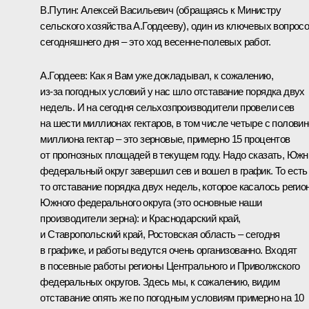
В.Путин: Алексей Васильевич (обращаясь к Министру
сельского хозяйства А.Гордееву), один из ключевых вопрос
сегодняшнего дня – это ход весенне-полевых работ.
А.Гордеев: Как я Вам уже докладывал, к сожалению,
из‑за погодных условий у нас шло отставание порядка двух
недель. И на сегодня сельхозпроизводители провели сев
на шести миллионах гектаров, в том числе четыре с полови
миллиона гектар – это зерновые, примерно 15 процентов
от прогнозных площадей в текущем году. Надо сказать, Юж
федеральный округ завершил сев и вошел в график. То есть
то отставание порядка двух недель, которое касалось регио
Южного федерального округа (это основные наши
производители зерна): и Краснодарский край,
и Ставропольский край, Ростовская область – сегодня
в графике, и работы ведутся очень организованно. Входят
в посевные работы регионы Центрального и Приволжского
федеральных округов. Здесь мы, к сожалению, видим
отставание опять же по погодным условиям примерно на 10