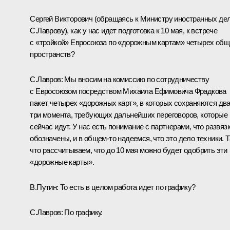
Сергей Викторович (обращаясь к Министру иностранных де
С.Лаврову), как у нас идет подготовка к 10 мая, к встрече
с «тройкой» Евросоюза по «дорожным картам» четырех общ
пространств?
С.Лавров: Мы вносим на комиссию по сотрудничеству
с Евросоюзом посредством Михаила Ефимовича Фрадкова
пакет четырех «дорожных карт», в которых сохраняются два
три момента, требующих дальнейших переговоров, которые
сейчас идут. У нас есть понимание с партнерами, что развяз
обозначены, и в общем‑то надеемся, что это дело техники. Т
что рассчитываем, что до 10 мая можно будет одобрить эти
«дорожные карты».
В.Путин: То есть в целом работа идет по графику?
С.Лавров: По графику.