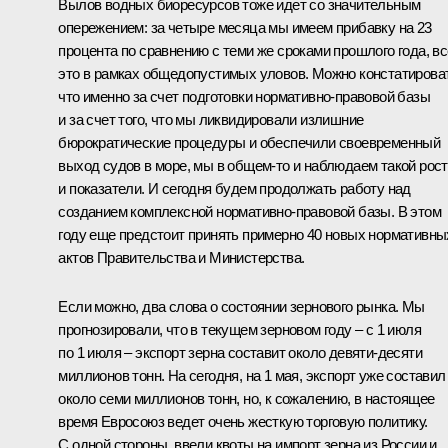
Вылов водных биоресурсов тоже идет со значительным
опережением: за четыре месяца мы имеем прибавку на 23
процента по сравнению с теми же сроками прошлого года, вс
это в рамках общедопустимых уловов. Можно констатирова
что именно за счет подготовки нормативно-правовой базы
и за счет того, что мы ликвидировали излишние
бюрократические процедуры и обеспечили своевременный
выход судов в море, мы в общем‑то и наблюдаем такой рост
и показатели. И сегодня будем продолжать работу над
созданием комплексной нормативно-правовой базы. В этом
году еще предстоит принять примерно 40 новых нормативны
актов Правительства и Министерства.
Если можно, два слова о состоянии зернового рынка. Мы
прогнозировали, что в текущем зерновом году – с 1 июля
по 1 июля – экспорт зерна составит около девяти-десяти
миллионов тонн. На сегодня, на 1 мая, экспорт уже составил
около семи миллионов тонн, но, к сожалению, в настоящее
время Евросоюз ведет очень жесткую торговую политику.
С одной стороны, ввели квоты на импорт зерна из России и,