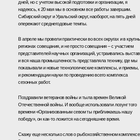
дней, но с учетом высокой подготовки и организации, я
надеюсь, к 20 мая мы в основном все работы завершим.
Сибирский округ и Уральский округ, наоборот, на пять дней
опережают среднегодовые темпы.
В апреле мы провели практически во всех округах и в крупн
регионах совещания, и не просто совещания – с участием
представителей научных организаций, устраивались выстав
и вся наша промышленность представляла технику, где мы
показывали и новые технологические комплексы, и приемы,
и рекомендации науки по проведению всего комплекса
сезонных работ.
Поздравили ветеранов войны и тыла времен Великой
Отечественной войны. И вообще использовали лозунг того
времени «Организованным севом ты приближаешь нашу
победу», он как‑то ложится на сегодняшнее время.
Скажу еще несколько слов о рыбохозяйственном комплексе