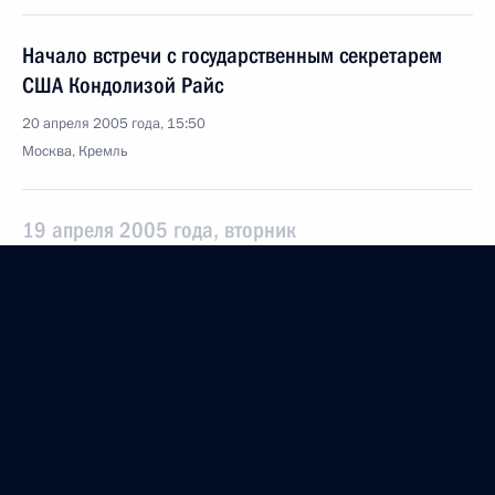
Начало встречи с государственным секретарем
США Кондолизой Райс
20 апреля 2005 года, 15:50
Москва, Кремль
19 апреля 2005 года, вторник
Стенографический отчет о заседании президиума
Государственного совета «О мерах
по обеспечению граждан России доступным
жильем»
19 апреля 2005 года, 20:40
Москва, Кремль