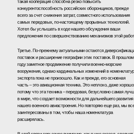
такая кооперация способна резко повысить
конкурентоспособность российских оборонщиков, прежде
всего за счет снижения затрат, совместного использования
самых передовых, по‑настоящему прорывных технологий.
Хотел бы услышать в ходе нашего обсуждения ваши
предложения по совершенствованию механизмов этой рабо
Третье. По‑прежнему актуальными остаются диверсификац
поставок и расширение географии этих поставок. В прошлом
году заметное продвижение получили военно-морские
вооружения, однако кардинальных изменений в номенклату
экспорта пока не произошло. Как и прежде, его основная
часть – это авиационная техника. Это неплохо, даже хорошо
потому что эта техника – передовая, безусловно самая луч
в мире, что создает возможности для дальнейшего развития
нашего военного авиастроения. Но повторяю еще раз, мы вс
заинтересованы в том, чтобы наша номенклатура
расширялась.
В этой связи серьезное внимание, как я уже сказал, следует