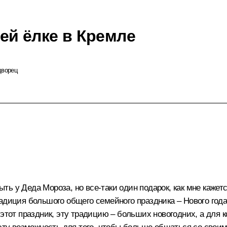
ей ёлке в Кремле
дворец
быть у Деда Мороза, но все‑таки один подарок, как мне каже
адиция большого общего семейного праздника – Нового года
этот праздник, эту традицию – больших новогодних, а для к