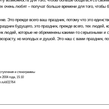
 эту возможность для того, чтобы больше общаться со своим
ех очень любят – получат больше времени для того, чтобы 
нике. Это прежде всего ваш праздник, потому что это единс
раздник будущего, это праздник, прежде всего, тех людей, к
здник людей, которые не обременены какими‑то серьезными 
зрасту, но молодых и душой. Это наш с вами праздник, пото
ступления и стенограммы
я 2004 года, 15:10
n.ru/d/22764