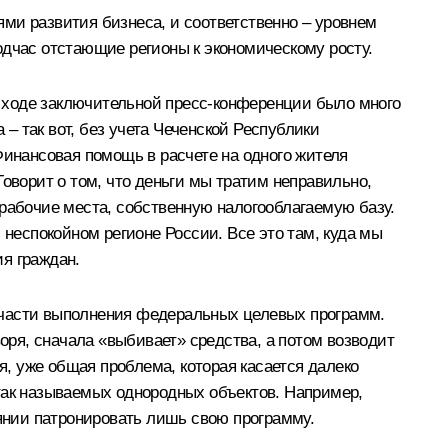
ми развития бизнеса, и соответственно – уровнем
час отстающие регионы к экономическому росту.
 ходе заключительной пресс-конференции было много
 так вот, без учета Чеченской Республики
Финансовая помощь в расчете на одного жителя
 Говорит о том, что деньги мы тратим неправильно,
 рабочие места, собственную налогооблагаемую базу.
 неспокойном регионе России. Все это там, куда мы
я граждан.
 в части выполнения федеральных целевых программ.
воря, сначала «выбивает» средства, а потом возводит
я, уже общая проблема, которая касается далеко
так называемых однородных объектов. Например,
оянии патронировать лишь свою программу.