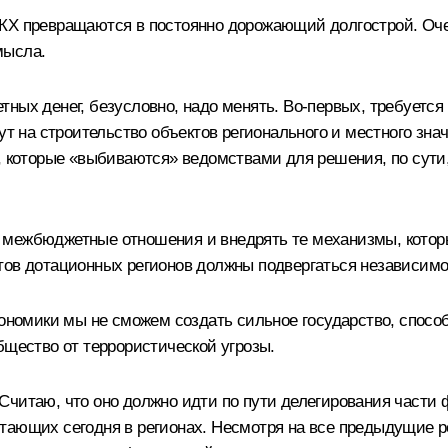
КХ превращаются в постоянно дорожающий долгострой. Очев
мысла.
ных денег, безусловно, надо менять. Во‑первых, требуется 
дут на строительство объектов регионального и местного зн
а, которые «выбиваются» ведомствами для решения, по сут
 межбюджетные отношения и внедрять те механизмы, котор
тов дотационных регионов должны подвергаться независимо
кономики мы не сможем создать сильное государство, спосо
бщество от террористической угрозы.
Считаю, что оно должно идти по пути делегирования части 
тающих сегодня в регионах. Несмотря на все предыдущие р