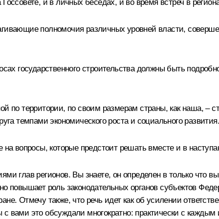
Госсовете, и в личных беседах, и во время встреч в региона
рагивающие полномочия различных уровней власти, соверше
просах государственного строительства должны быть подроб
ой по территории, по своим размерам страны, как наша, – 
друга темпами экономического роста и социального развития
е на вопросы, которые предстоит решать вместе и в наступ
ми глав регионов. Вы знаете, он определен в только что вы
но повышает роль законодательных органов субъектов Федер
не. Отмечу также, что речь идет как об усилении ответствен
 с вами это обсуждали многократно: практически с каждым