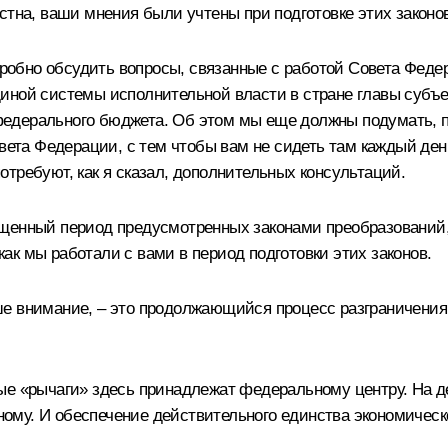
стна, ваши мнения были учтены при подготовке этих законо
обно обсудить вопросы, связанные с работой Совета Федер
иной системы исполнительной власти в стране главы субъ
дерального бюджета. Об этом мы еще должны подумать, пос
та Федерации, с тем чтобы вам не сидеть там каждый ден
требуют, как я сказал, дополнительных консультаций.
щенный период предусмотренных законами преобразований,
 как мы работали с вами в период подготовки этих законов.
е внимание, – это продолжающийся процесс разграничения
 «рычаги» здесь принадлежат федеральному центру. На деле,
азному. И обеспечение действительного единства экономичес