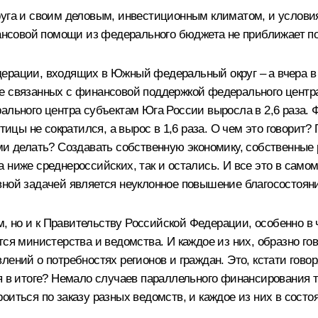
руга и своим деловым, инвестиционным климатом, и условия
совой помощи из федерального бюджета не приближает под
дерации, входящих в Южный федеральный округ – а вчера в
 связанных с финансовой поддержкой федерального центра –
ального центра субъектам Юга России выросла в 2,6 раза. 
тицы не сократился, а вырос в 1,6 раза. О чем это говорит?
ми делать? Создавать собственную экономику, собственные
 ниже среднероссийских, так и остались. И все это в самом
вной задачей является неуклонное повышение благосостояни
нам, но и к Правительству Российской Федерации, особенно
ся министерства и ведомства. И каждое из них, образно го
ений о потребностях регионов и граждан. Это, кстати говор
ся в итоге? Немало случаев параллельного финансирования 
оиться по заказу разных ведомств, и каждое из них в сост