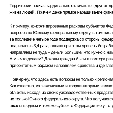
Территории подчас кардинально отличаются друг от д
жизни людей. Причем даже прямое наращивание финан
К примеру, консолидированные расходы субъектов Фе
вопросов по Южному федеральному округу, в том числе
за последние четыре года поддержка со стороны федер
поднялась в 3,4 раза, однако при этом уровень безрабо
направляем не туда – деньги большие. Что нужно с ни
А мы что делаем? Доходы граждан были в полтора раза
приоритетным образом направляем средства и где гла
Подчеркну, что здесь есть вопросы не только к регио
Как известно, их заказчиками и координаторами являют
объекты, исходя из своих узковедомственных представл
не только Южного федерального округа. Что получает
школы в одном и том же субъекте Федерации могут стр