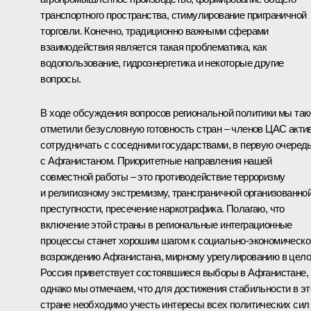
транспортного пространства, стимулирование приграничной
торговли. Конечно, традиционно важными сферами
взаимодействия является такая проблематика, как
водопользование, гидроэнергетика и некоторые другие
вопросы.
В ходе обсуждения вопросов региональной политики мы так
отметили безусловную готовность стран – членов ЦАС акти
сотрудничать с соседними государствами, в первую очеред
с Афганистаном. Приоритетные направления нашей
совместной работы – это противодействие терроризму
и религиозному экстремизму, трансграничной организованно
преступности, пресечение наркотрафика. Полагаю, что
включение этой страны в региональные интеграционные
процессы станет хорошим шагом к социально-экономическ
возрождению Афганистана, мирному урегулированию в цело
Россия приветствует состоявшиеся выборы в Афганистане,
однако мы отмечаем, что для достижения стабильности в эт
стране необходимо учесть интересы всех политических сил