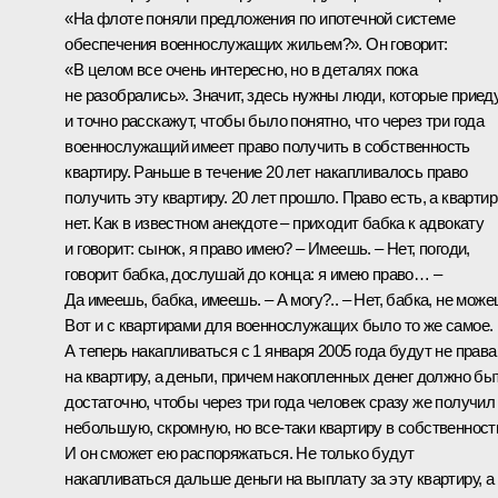
«На флоте поняли предложения по ипотечной системе
обеспечения военнослужащих жильем?». Он говорит:
«В целом все очень интересно, но в деталях пока
не разобрались». Значит, здесь нужны люди, которые приед
и точно расскажут, чтобы было понятно, что через три года
военнослужащий имеет право получить в собственность
квартиру. Раньше в течение 20 лет накапливалось право
получить эту квартиру. 20 лет прошло. Право есть, а кварти
нет. Как в известном анекдоте – приходит бабка к адвокату
и говорит: сынок, я право имею? – Имеешь. – Нет, погоди,
говорит бабка, дослушай до конца: я имею право… –
Да имеешь, бабка, имеешь. – А могу?.. – Нет, бабка, не може
Вот и с квартирами для военнослужащих было то же самое.
А теперь накапливаться с 1 января 2005 года будут не права
на квартиру, а деньги, причем накопленных денег должно бы
достаточно, чтобы через три года человек сразу же получил
небольшую, скромную, но все‑таки квартиру в собственност
И он сможет ею распоряжаться. Не только будут
накапливаться дальше деньги на выплату за эту квартиру, а