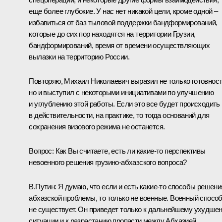
еще более глубокие. У нас нет никакой цели, кроме одной –
избавиться от баз тыловой поддержки бандформирований,
которые до сих пор находятся на территории Грузии,
бандформирований, время от времени осуществляющих
вылазки на территорию России.
Повторяю, Михаил Николаевич выразил не только готовност
но и выступил с некоторыми инициативами по улучшению
и углублению этой работы. Если это все будет происходить
в действительности, на практике, то тогда оснований для
сохранения визового режима не останется.
Вопрос: Как Вы считаете, есть ли какие‑то перспективы
невоенного решения грузино-абхазского вопроса?
В.Путин: Я думаю, что если и есть какие‑то способы решени
абхазской проблемы, то только не военные. Военный спосо
не существует. Он приведет только к дальнейшему ухудше
ситуации и к разрастанию пропасти между Абхазией