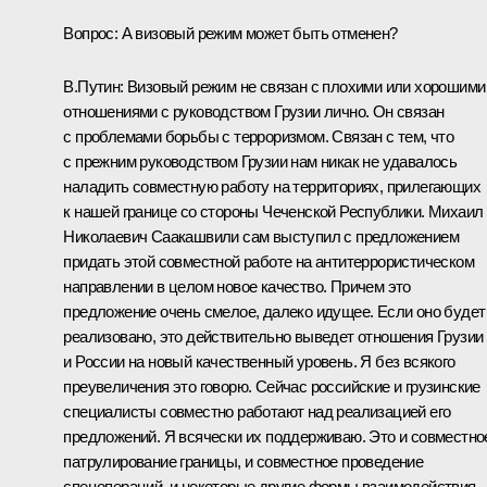
Вопрос: А визовый режим может быть отменен?
В.Путин: Визовый режим не связан с плохими или хорошими
отношениями с руководством Грузии лично. Он связан
с проблемами борьбы с терроризмом. Связан с тем, что
с прежним руководством Грузии нам никак не удавалось
наладить совместную работу на территориях, прилегающих
к нашей границе со стороны Чеченской Республики. Михаил
Николаевич Саакашвили сам выступил с предложением
придать этой совместной работе на антитеррористическом
направлении в целом новое качество. Причем это
предложение очень смелое, далеко идущее. Если оно будет
реализовано, это действительно выведет отношения Грузии
и России на новый качественный уровень. Я без всякого
преувеличения это говорю. Сейчас российские и грузинские
специалисты совместно работают над реализацией его
предложений. Я всячески их поддерживаю. Это и совместно
патрулирование границы, и совместное проведение
спецопераций, и некоторые другие формы взаимодействия,