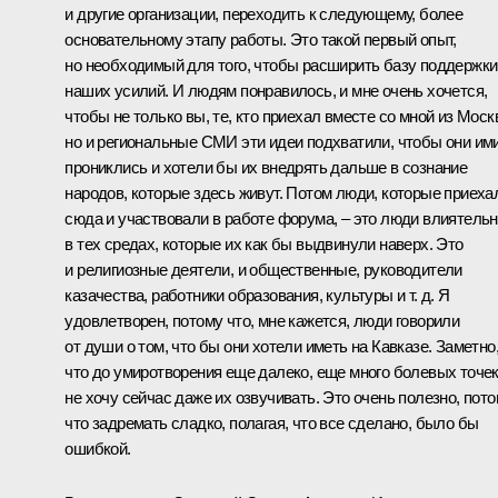
и другие организации, переходить к следующему, более
основательному этапу работы. Это такой первый опыт,
но необходимый для того, чтобы расширить базу поддержки
наших усилий. И людям понравилось, и мне очень хочется,
чтобы не только вы, те, кто приехал вместе со мной из Моск
но и региональные СМИ эти идеи подхватили, чтобы они им
прониклись и хотели бы их внедрять дальше в сознание
народов, которые здесь живут. Потом люди, которые приеха
сюда и участвовали в работе форума, – это люди влиятель
в тех средах, которые их как бы выдвинули наверх. Это
и религиозные деятели, и общественные, руководители
казачества, работники образования, культуры и т. д. Я
удовлетворен, потому что, мне кажется, люди говорили
от души о том, что бы они хотели иметь на Кавказе. Заметно
что до умиротворения еще далеко, еще много болевых точек
не хочу сейчас даже их озвучивать. Это очень полезно, пот
что задремать сладко, полагая, что все сделано, было бы
ошибкой.