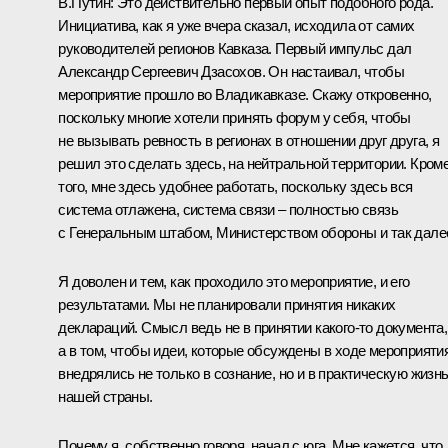
В.Путин: Это действительно первый опыт подобного рода.
Инициатива, как я уже вчера сказал, исходила от самих
руководителей регионов Кавказа. Первый импульс дал
Александр Сергеевич Дзасохов. Он настаивал, чтобы
мероприятие прошло во Владикавказе. Скажу откровенно,
поскольку многие хотели принять форум у себя, чтобы
не вызывать ревность в регионах в отношении друг друга, я
решил это сделать здесь, на нейтральной территории. Кром
того, мне здесь удобнее работать, поскольку здесь вся
система отлажена, система связи – полностью связь
с Генеральным штабом, Министерством обороны и так дале
Я доволен и тем, как проходило это мероприятие, и его
результатами. Мы не планировали принятия никаких
деклараций. Смысл ведь не в принятии какого‑то документа,
а в том, чтобы идеи, которые обсуждены в ходе мероприятия
внедрялись не только в сознание, но и в практическую жизн
нашей страны.
Почему я, собственно говоря, начал с юга. Мне кажется, что