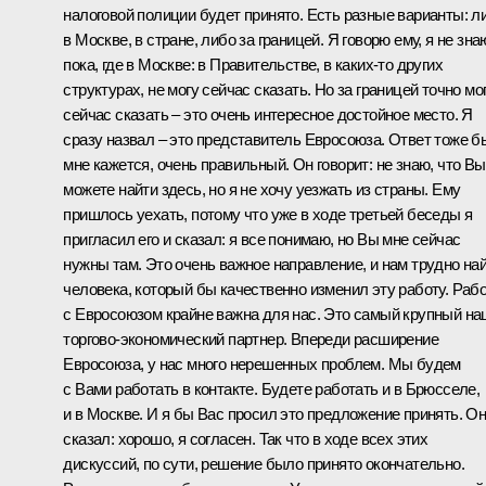
налоговой полиции будет принято. Есть разные варианты: л
в Москве, в стране, либо за границей. Я говорю ему, я не зна
пока, где в Москве: в Правительстве, в каких‑то других
структурах, не могу сейчас сказать. Но за границей точно мо
сейчас сказать – это очень интересное достойное место. Я
сразу назвал – это представитель Евросоюза. Ответ тоже б
мне кажется, очень правильный. Он говорит: не знаю, что Вы
можете найти здесь, но я не хочу уезжать из страны. Ему
пришлось уехать, потому что уже в ходе третьей беседы я
пригласил его и сказал: я все понимаю, но Вы мне сейчас
нужны там. Это очень важное направление, и нам трудно на
человека, который бы качественно изменил эту работу. Раб
с Евросоюзом крайне важна для нас. Это самый крупный на
торгово-экономический партнер. Впереди расширение
Евросоюза, у нас много нерешенных проблем. Мы будем
с Вами работать в контакте. Будете работать и в Брюсселе,
и в Москве. И я бы Вас просил это предложение принять. О
сказал: хорошо, я согласен. Так что в ходе всех этих
дискуссий, по сути, решение было принято окончательно.