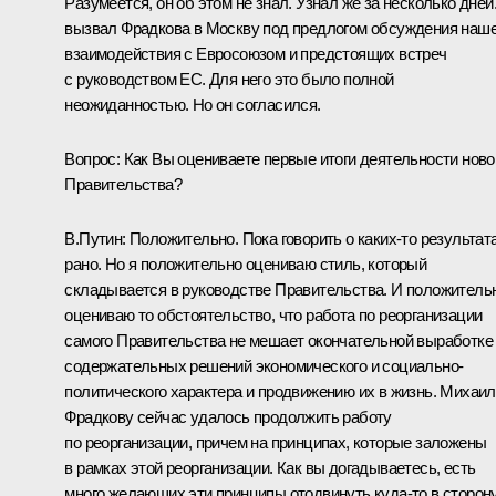
Разумеется, он об этом не знал. Узнал же за несколько дней
вызвал Фрадкова в Москву под предлогом обсуждения наше
взаимодействия с Евросоюзом и предстоящих встреч
с руководством ЕС. Для него это было полной
неожиданностью. Но он согласился.
Вопрос: Как Вы оцениваете первые итоги деятельности ново
Правительства?
В.Путин: Положительно. Пока говорить о каких‑то результат
рано. Но я положительно оцениваю стиль, который
складывается в руководстве Правительства. И положитель
оцениваю то обстоятельство, что работа по реорганизации
самого Правительства не мешает окончательной выработке
содержательных решений экономического и социально-
политического характера и продвижению их в жизнь. Михаи
Фрадкову сейчас удалось продолжить работу
по реорганизации, причем на принципах, которые заложены
в рамках этой реорганизации. Как вы догадываетесь, есть
много желающих эти принципы отодвинуть куда‑то в сторону