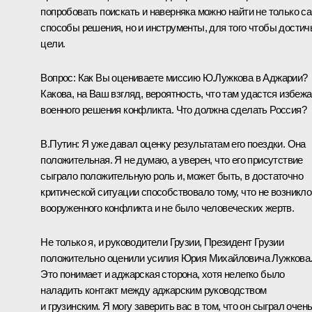
попробовать поискать и наверняка можно найти не только с
способы решения, но и инструменты, для того чтобы достич
цели.
Вопрос: Как Вы оцениваете миссию Ю.Лужкова в Аджарии?
Какова, на Ваш взгляд, вероятность, что там удастся избежа
военного решения конфликта. Что должна сделать Россия?
В.Путин: Я уже давал оценку результатам его поездки. Она
положительная. Я не думаю, а уверен, что его присутствие
сыграло положительную роль и, может быть, в достаточно
критической ситуации способствовало тому, что не возникло
вооруженного конфликта и не было человеческих жертв.
Не только я, и руководители Грузии, Президент Грузии
положительно оценили усилия Юрия Михайловича Лужкова
Это понимает и аджарская сторона, хотя нелегко было
наладить контакт между аджарским руководством
и грузинским. Я могу заверить вас в том, что он сыграл очен