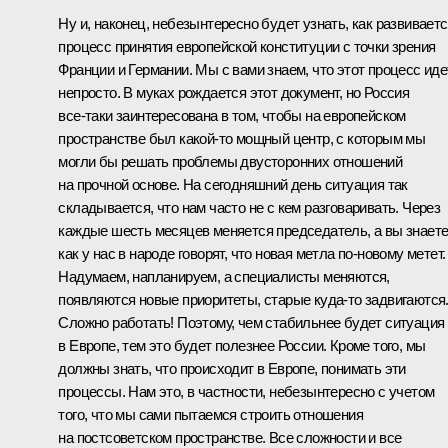
Ну и, наконец, небезынтересно будет узнать, как развивает
процесс принятия европейской конституции с точки зрения
Франции и Германии. Мы с вами знаем, что этот процесс иде
непросто. В муках рождается этот документ, но Россия
все‑таки заинтересована в том, чтобы на европейском
пространстве был какой‑то мощный центр, с которым мы
могли бы решать проблемы двусторонних отношений
на прочной основе. На сегодняшний день ситуация так
складывается, что нам часто не с кем разговаривать. Через
каждые шесть месяцев меняется председатель, а вы знаете
как у нас в народе говорят, что новая метла по‑новому метет.
Надумаем, напланируем, а специалисты меняются,
появляются новые приоритеты, старые куда‑то задвигаются
Сложно работать! Поэтому, чем стабильнее будет ситуация
в Европе, тем это будет полезнее России. Кроме того, мы
должны знать, что происходит в Европе, понимать эти
процессы. Нам это, в частности, небезынтересно с учетом
того, что мы сами пытаемся строить отношения
на постсоветском пространстве. Все сложности и все