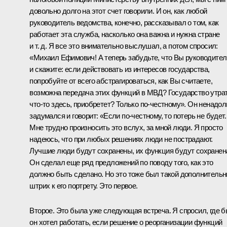
довольно долго на этот счет говорили. И он, как любой
руководитель ведомства, конечно, рассказывал о том, как
работает эта служба, насколько она важна и нужна стране
и т. д. Я все это внимательно выслушал, а потом спросил:
«Михаил Ефимович! А теперь забудьте, что Вы руководител
и скажите: если действовать из интересов государства,
попробуйте от всего абстрагироваться, как Вы считаете,
возможна передача этих функций в МВД? Государство утра
что‑то здесь, приобретет? Только по‑честному». Он ненадол
задумался и говорит: «Если по‑честному, то потерь не будет.
Мне трудно произносить это вслух, за мной люди. Я просто
надеюсь, что при любых решениях люди не пострадают.
Лучшие люди будут сохранены, их функция будут сохранен
Он сделал еще ряд предложений по поводу того, как это
должно быть сделано. Но это тоже был такой дополнитель
штрих к его портрету. Это первое.
Второе. Это была уже следующая встреча. Я спросил, где 
он хотел работать, если решение о реорганизации функций