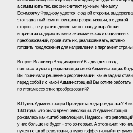
а самим жить так, как они считают нужным. Михаилу
Ефимовичу Фрадкову удается, с одной стороны, выдержива
этот заданный темп и принципы реорганизации, а с другой
стороны, не утратить движение по поводу выработки
и принятия содержательных экономических и социальных
преобразований, продвигать их, реализовывать, активно
готовить предложения для направления в парламент страны
Вопрос: Владимир Владимирович! Вы два дня назад
подписали указ о реорганизации своей Администрации. Когд
Вы принимали решение о реорганизации, какие задачи став
перед собой и с какой Администрацией Вы хотите работать
по итогам всех этих преобразований?
В.Путин: Администрация Президента когда рождалась? В и
1991 года. Это было время революции. И Администрация
рождалась как «штаб революции». Надеюсь, что революций
у нас больше не будет – это во‑первых. А это значит, что на
нужен не штаб революции, а нужен эффективный инструме