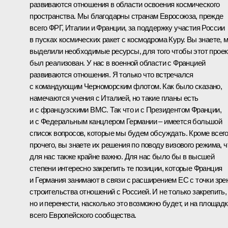
развиваются отношения в области освоения космического
пространства. Мы благодарны странам Евросоюза, прежде
всего ФРГ, Италии и Франции, за поддержку участия России
в пусках космических ракет с космодрома Куру. Вы знаете, 
выделили необходимые ресурсы, для того чтобы этот проек
был реализован. У нас в военной области с Францией
развиваются отношения. Я только что встречался
с командующим Черноморским флотом. Как было сказано,
намечаются учения с Италией, но такие планы есть
и с французскими ВМС. Так что и с Президентом Франции,
и с Федеральным канцлером Германии – имеется большой
список вопросов, которые мы будем обсуждать. Кроме всег
прочего, вы знаете их решения по поводу визового режима, ч
для нас также крайне важно. Для нас было бы в высшей
степени интересно закрепить те позиции, которые Франция
и Германия занимают в связи с расширением ЕС с точки зре
строительства отношений с Россией. И не только закрепить,
но и перенести, насколько это возможно будет, и на площад
всего Европейского сообщества.