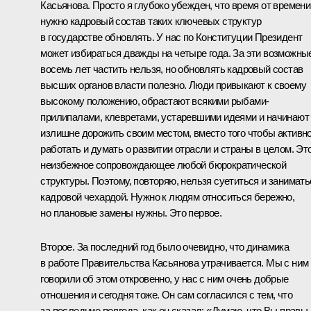
Касьянова. Просто я глубоко убежден, что время от времени
нужно кадровый состав таких ключевых структур
в государстве обновлять. У нас по Конституции Президент
может избираться дважды на четыре года. За эти возможны
восемь лет частить нельзя, но обновлять кадровый состав
высших органов власти полезно. Люди привыкают к своему
высокому положению, обрастают всякими рыбами-
прилипалами, клевретами, устаревшими идеями и начинают
излишне дорожить своим местом, вместо того чтобы активн
работать и думать о развитии отрасли и страны в целом. Эт
неизбежное сопровождающее любой бюрократической
структуры. Поэтому, повторяю, нельзя суетиться и занимать
кадровой чехардой. Нужно к людям относиться бережно,
но плановые замены нужны. Это первое.
Второе. За последний год было очевидно, что динамика
в работе Правительства Касьянова утрачивается. Мы с ним
говорили об этом откровенно, у нас с ним очень добрые
отношения и сегодня тоже. Он сам согласился с тем, что
за последние полгода, как он сказал: «Думаю, что Вы правы 