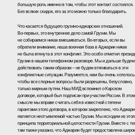
большую роль именно в том, чтобы этот контакт состоялся.
Без всяких скидок, его за это можно только благодарить.
Что касается будущего грузино-аджарских отношений.
Во‑первых, это внутреннее дело самой Грузии. Мы
не собираемся никак вмешиваться. Во‑вторых, если вы
обратили внимание, наша военная база в Аджарии никак
не была втянута в этот конфликт. Это особо отметил презид
Грузии в нашем телефонном разговоре. Мы и дальше будем
действовать таким образом – не будем втягиваться в эти
конфликтные ситуации. Разумеется, нам бы очень хотелось
чтобы все спорные вопросы были разрешены, безусловно,
только мирным путем. Наш МИД вспомнил о Карском
договоре, который был подписан при участии России. В это
смысле мы вправе считать себя в известной степени
гарантами этого договора, в котором закреплено, что Аджари
является неотъемлемой частью Грузии. Мы исходим из этог
принципа территориальной целостности Грузии. Вместе с те
там также указано, что Аджарии будет предоставлена широ