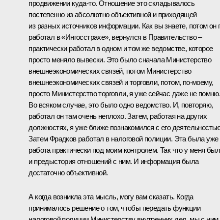
продвижении куда‑то. Отношение это складывалось
постепенно из абсолютно объективной и приходящей
из разных источников информации. Как вы знаете, потом он 
работал в «Ингосстрахе», вернулся в Правительство –
практически работал в одном и том же ведомстве, которое
просто меняло вывески. Это было сначала Министерство
внешнеэкономических связей, потом Министерство
внешнеэкономических связей и торговли, потом, по‑моему,
просто Министерство торговли, я уже сейчас даже не помню
Во всяком случае, это было одно ведомство. И, повторяю,
работал он там очень неплохо. Затем, работая на других
должностях, я уже ближе познакомился с его деятельностью
Затем Фрадков работал в налоговой полиции. Эта была уже
работа практически под моим контролем. Так что у меня бы
и предыстория отношений с ним. И информация была
достаточно объективной.
А когда возникла эта мысль, могу вам сказать. Когда
принималось решение о том, чтобы передать функции
налоговой полиции Министерству внутренних дел, мы с ним