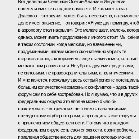
Вот делегации Северной Осетии-Алании и Ингушетии
полетели вместе на одном самолете. И как мне сказал
Дзасохов – это звучит, может быть, несерьезно, на самом же
деле имеет значение, – он говорит: «Я уже дал команду, что
в аэропорту стол накрыли». Это мелкие шаги, мелочь, котор
однако, может иметь продолжение и многого стоит. Мы сейч
в таком состоянии, когда мелкими, но взвешенными,
продуманными шагами можно окончательно убрать те
шероховатости, с которыми мы еще сталкиваемся, которые
мешают нам развиваться. Но убрать другими средствами,
не силовыми, не правоохранительными, а политическими.
И мне кажется, поскольку здесь острый регион с потенциал
большим количеством возможных конфликтов – здесь тако
форум сам по себе востребован. Но я думаю, что и в других
федеральных округах это вполне можно было бы
практиковать – встречаться не только с начальниками,
президентами и губернаторами, а проводить такие форумы
с привлечением общественности. Потому что в каждом
федеральном округе есть свои сложности, свои проблемы,
привлекая общественность для решения которых можно