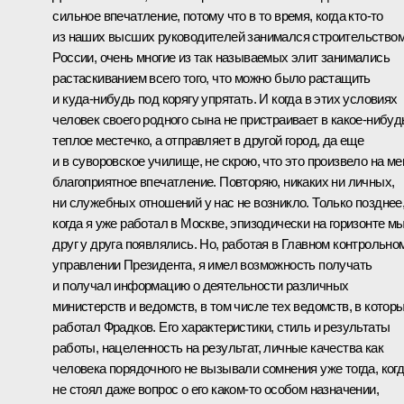
сильное впечатление, потому что в то время, когда кто‑то
из наших высших руководителей занимался строительство
России, очень многие из так называемых элит занимались
растаскиванием всего того, что можно было растащить
и куда‑нибудь под корягу упрятать. И когда в этих условиях
человек своего родного сына не пристраивает в какое‑нибуд
теплое местечко, а отправляет в другой город, да еще
и в суворовское училище, не скрою, что это произвело на ме
благоприятное впечатление. Повторяю, никаких ни личных,
ни служебных отношений у нас не возникло. Только позднее
когда я уже работал в Москве, эпизодически на горизонте м
друг у друга появлялись. Но, работая в Главном контрольно
управлении Президента, я имел возможность получать
и получал информацию о деятельности различных
министерств и ведомств, в том числе тех ведомств, в котор
работал Фрадков. Его характеристики, стиль и результаты
работы, нацеленность на результат, личные качества как
человека порядочного не вызывали сомнения уже тогда, ког
не стоял даже вопрос о его каком‑то особом назначении,