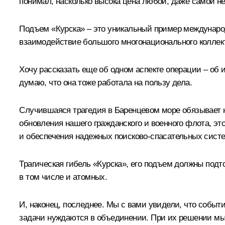
понимал, насколько высока цена любой, даже самой н
Подъем «Курска» – это уникальный пример международ
взаимодействие большого многонационального коллект
Хочу рассказать еще об одном аспекте операции – об
думаю, что она тоже работала на пользу дела.
Случившаяся трагедия в Баренцевом море обязывает на
обновления нашего гражданского и военного флота, эт
и обеспечения надежных поисково-спасательных систе
Трагическая гибель «Курска», его подъем должны подт
в том числе и атомных.
И, наконец, последнее. Мы с вами увидели, что событи
задачи нуждаются в объединении. При их решении мы