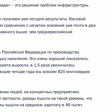
задач – это решение проблем инфраструктуры.
ы получаем уже сегодня результаты. Валовой
по сравнению с началом освоения уже почти в два
ики Ингушетия Юнус-Беком
3
 намного выше, чем среднероссийский
в Российской Федерации по производству
ушу населения. Это очень хороший показатель.
езидента Владимиром Толстым
3
джета выросли, в 1,5 раза увеличились
дующие четыре года мы освоим 820 миллиардов
оении людей, на конкретных предприятиях.
частности, доходы вышли на такой уровень, что
мы вышли на среднюю зарплату в 46 тысяч
 вопросу реализации
4
10м