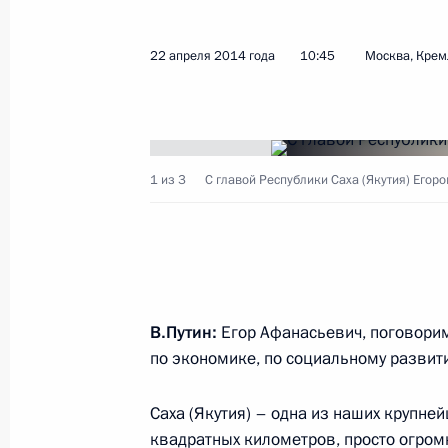
22 апреля 2014 года
10:45
Москва, Крем
Показа
28 апреля 2014 года, понедельник
1 из 3
С главой Республики Саха (Якутия) Егор
Совещание по вопросам стабильно
28 апреля 2014 года, 18:50
Петрозаводск
Встреча с членами Совета законод
В.Путин:
Егор Афанасьевич, поговорим
28 апреля 2014 года, 15:40
Петрозаводск
по экономике, по социальному развит
Саха (Якутия) – одна из наших крупне
25 апреля 2014 года, пятница
квадратных километров, просто огромн