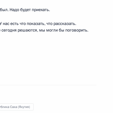
 был. Надо будет приехать.
 Русского географического
 нас есть что показать, что рассказать.
12
8м
е сегодня решаются, мы могли бы поговорить.
еем Меняйло
3
асть, Ново-Огарёво
3
блика Саха (Якутия)
асть, Ново-Огарёво