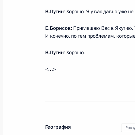
В.Путин
: Хорошо. Я у вас давно уже не
15 апреля 2014 года, вторник
Заседание попечительского совета
Е.Борисов
: Приглашаю Вас в Якутию. У
общества
И конечно, по тем проблемам, которы
15 апреля 2014 года, 14:50
Москва
В.Путин
: Хорошо.
<…>
14 апреля 2014 года, понедельник
Встреча с Алексеем Чалым и Серг
14 апреля 2014 года, 19:50
Московская обл
Встреча с Сергеем Аксёновым
География
Респу
14 апреля 2014 года, 18:45
Московская обл