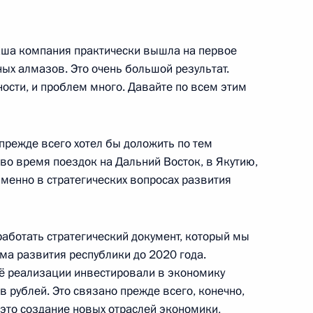
ническому сотрудничеству
6м
ами
аша компания практически вышла на первое
ых алмазов. Это очень большой результат.
ности, и проблем много. Давайте по всем этим
ермского края Виктором
3
режде всего хотел бы доложить по тем
во время поездок на Дальний Восток, в Якутию,
менно в стратегических вопросах развития
работать стратегический документ, который мы
ма развития республики до 2020 года.
льных и местных СМИ
:
11
её реализации инвестировали в экономику
 рублей. Это связано прежде всего, конечно,
г
 это создание новых отраслей экономики,