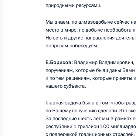
природными ресурсами.
Заседание Комиссии по военно-тех
России с иностранными государств
Мы знаем, по алмазодобыче сейчас н
25 апреля 2014 года, 13:20
Москва, Кремль
место в мире, по добыче необработанн
Но есть и другие направления деятель
вопросам побеседуем.
Рабочая встреча с губернатором П
Е.Борисов
:
Владимир Владимирович, п
Басаргиным
поручениям, которые были даны Вами 
25 апреля 2014 года, 12:15
Москва, Кремль
и по тем решениям, которые приняты и
нашего субъекта.
24 апреля 2014 года, четверг
Главная задача была в том, чтобы раз
по Вашему поручению сделали. Это схе
Медиафорум независимых региона
За последние шесть лет мы в рамках 
республики 1 триллион 100 миллиардов
24 апреля 2014 года, 16:20
Санкт-Петербур
с поддержкой традиционных отраслей,