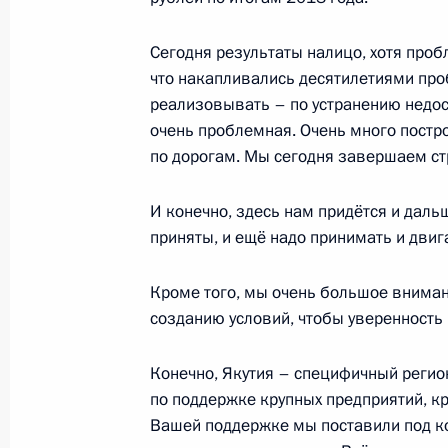
государственной политики в Арктик
22 апреля 2014 года, 17:20
Москва, Кремль
Сегодня результаты налицо, хотя пробл
что накапливались десятилетиями про
реализовывать – по устранению недост
Рабочая встреча с главой Республи
очень проблемная. Очень много постро
Борисовым
по дорогам. Мы сегодня завершаем ст
22 апреля 2014 года, 10:45
Москва, Кремль
И конечно, здесь нам придётся и дал
приняты, и ещё надо принимать и двига
21 апреля 2014 года, понедельник
Кроме того, мы очень большое внима
созданию условий, чтобы уверенность
Совместное заседание Госсовета и
и демографической политике
Конечно, Якутия – специфичный регио
21 апреля 2014 года, 15:40
по поддержке крупных предприятий, кр
Вашей поддержке мы поставили под ко