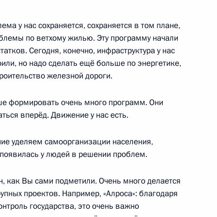
е
ема у нас сохраняется, сохраняется в том плане,
блемы по ветхому жилью. Эту программу начали
атков. Сегодня, конечно, инфраструктура у нас
ки Саха (Якутия) Егором
или, но надо сделать ещё больше по энергетике,
3
роительство железной дороги.
ьше формировать очень много программ. Они
ться вперёд. Движение у нас есть.
ние уделяем самоорганизации населения,
 появилась у людей в решении проблем.
 Совета по нацпроектам
14
24м
н, как Вы сами подметили. Очень много делается
упных проектов. Например, «Алроса»: благодаря
нтроль государства, это очень важно