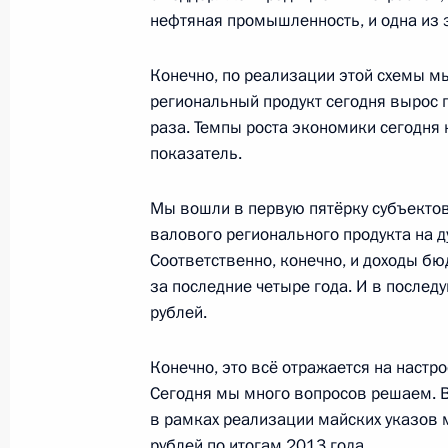
нефтяная промышленность, и одна из 
23 апреля 2014 года, среда
Конечно, по реализации этой схемы м
региональный продукт сегодня вырос 
Рабочая встреча с Главой Республ
раза. Темпы роста экономики сегодня
Евкуровым
показатель.
23 апреля 2014 года, 16:30
Москва, Кремль
Мы вошли в первую пятёрку субъекто
валового регионального продукта на д
Рабочая встреча с советником Пр
Соответственно, конечно, и доходы бю
за последние четыре года. И в после
23 апреля 2014 года, 15:45
Москва, Кремль
рублей.
Конечно, это всё отражается на настр
22 апреля 2014 года, вторник
Сегодня мы много вопросов решаем. В 
в рамках реализации майских указов 
Заседание Совета Безопасности по
рублей по итогам 2013 года.