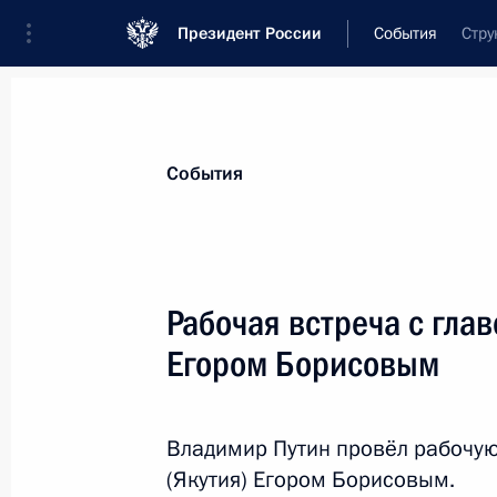
Президент России
События
Стру
Президент
Администрация
Государст
Новости
Стенограммы
Поездки
Те
События
Рубрикация материалов
Все материалы
Рабочая встреча с глав
Послания Федеральному Собранию
Егором Борисовым
Заявления по важнейшим вопросам
Совещания, заседания, рабочие встречи
Владимир Путин провёл рабочую
Речи и обращения
(Якутия) Егором Борисовым.