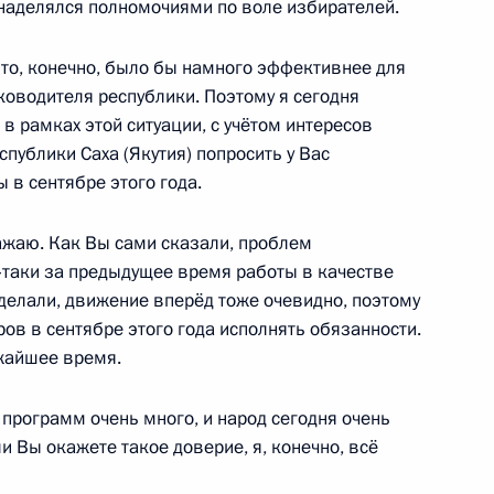
наделялся полномочиями по воле избирателей.
это, конечно, было бы намного эффективнее для
» Беном ван Берденом
5
уководителя республики. Поэтому я сегодня
асть, Ново-Огарёво
 в рамках этой ситуации, с учётом интересов
публики Саха (Якутия) попросить у Вас
 в сентябре этого года.
ражаю. Как Вы сами сказали, проблем
 итогам «Прямой линии»
ё‑таки за предыдущее время работы в качестве
5
делали, движение вперёд тоже очевидно, поэтому
ров в сентябре этого года исполнять обязанности.
жайшее время.
ным
:
33
, программ очень много, и народ сегодня очень
ли Вы окажете такое доверие, я, конечно, всё