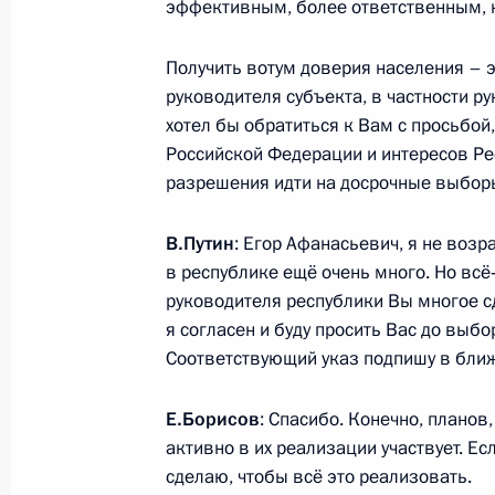
эффективным, более ответственным, 
Получить вотум доверия населения – 
Встреча с главой концерна «Шелл
руководителя субъекта, в частности р
18 апреля 2014 года, 15:20
Московская обл
хотел бы обратиться к Вам с просьбой,
Российской Федерации и интересов Рес
разрешения идти на досрочные выборы
17 апреля 2014 года, четверг
В.Путин
: Егор Афанасьевич, я не воз
Ответы на вопросы журналистов по
в республике ещё очень много. Но вс
руководителя республики Вы многое с
17 апреля 2014 года, 16:15
Москва
я согласен и буду просить Вас до выбо
Соответствующий указ подпишу в бли
Прямая линия с Владимиром Пути
Е.Борисов
: Спасибо. Конечно, планов
активно в их реализации участвует. Ес
17 апреля 2014 года, 15:55
Москва
сделаю, чтобы всё это реализовать.