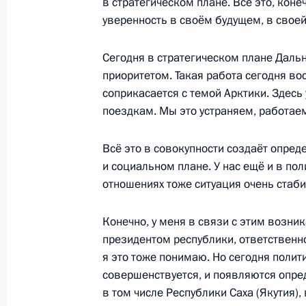
в стратегическом плане. Всё это, кон
уверенность в своём будущем, в своей
19 апреля 2014 года, суббота
Интервью программе «Вести в субб
Сегодня в стратегическом плане Даль
приоритетом. Такая работа сегодня в
19 апреля 2014 года, 21:00
соприкасается с темой Арктики. Здесь
поездкам. Мы это устраняем, работае
Рабочая встреча с Председателем 
Всё это в совокупности создаёт опре
Медведевым
и социальном плане. У нас ещё и в по
19 апреля 2014 года, 12:00
Московская обл
отношениях тоже ситуация очень стаби
Конечно, у меня в связи с этим возни
президентом республики, ответственно
18 апреля 2014 года, пятница
я это тоже понимаю. Но сегодня поли
Телемост с платформой «Приразло
совершенствуется, и появляются опре
в том числе Республики Саха (Якутия),
18 апреля 2014 года, 15:45
Московская обл