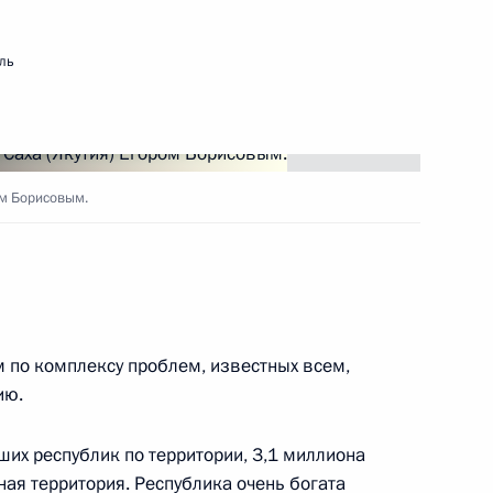
ль
ть следующие материалы
ом Борисовым.
го развития моногородов
10
5м
ателей
7
35м
 по комплексу проблем, известных всем,
ию.
йших республик по территории, 3,1 миллиона
ая территория. Республика очень богата