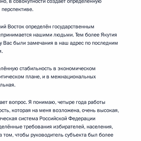
ечно, в совокупности создаёт определённую
 перспективе.
оту»
ний Восток определён государственным
оспринимается нашими людьми. Тем более Якутия
 у Вас были замечания в наш адрес по последним
м.
Правительства Дмитрием
1
делённую стабильность в экономическом
литическом плане, и в межнациональных
асть, Ново-Огарёво
льная.
кает вопрос. Я понимаю, четыре года работы
сть, которая на меня возложена, очень высокая,
тическая система Российской Федерации
мная»
2
делённые требования избирателей, населения,
 в том, чтобы руководитель субъекта был более
асть, Ново-Огарёво