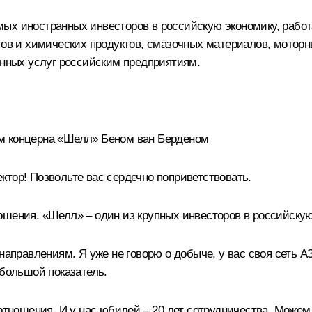
ых иностранных инвесторов в российскую экономику, работа
тов и химических продуктов, смазочных материалов, мотор
онных услуг российским предприятиям.
м концерна «Шелл» Беном ван Берденом
тор! Позвольте вас сердечно поприветствовать.
ошения. «Шелл» – один из крупных инвесторов в российскую
 направлениям. Я уже не говорю о добыче, у вас своя сеть 
 большой показатель.
 отношения. И у нас юбилей – 20 лет сотрудничества. Можем