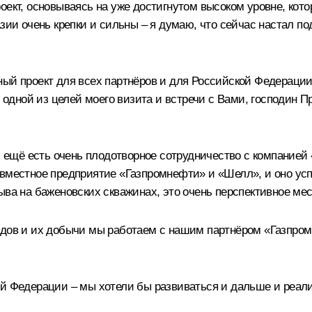
оект, основываясь на уже достигнутом высоком уровне, кото
 Азии очень крепки и сильны – я думаю, что сейчас настал
ный проект для всех партнёров и для Российской Федерации
, одной из целей моего визита и встречи с Вами, господин П
ас ещё есть очень плодотворное сотрудничество с компание
овместное предприятие «Газпромнефти» и «Шелл», и оно усп
ыва на баженовских скважинах, это очень перспективное ме
родов и их добычи мы работаем с нашим партнёром «Газпр
ой Федерации – мы хотели бы развиваться и дальше и реал