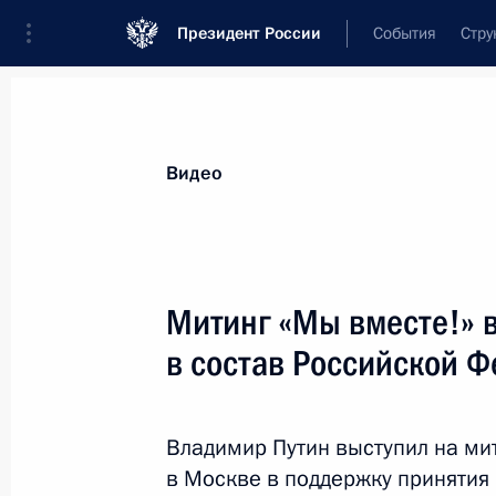
Президент России
События
Стру
Видеозаписи
Фотографии
Аудиозапи
Все материалы
Выступления
Совещан
Видео
Показа
Митинг «Мы вместе!» 
в состав Российской 
Съезд Российского союза
промышленников
Владимир Путин выступил на ми
и предпринимателей
в Москве в поддержку принятия