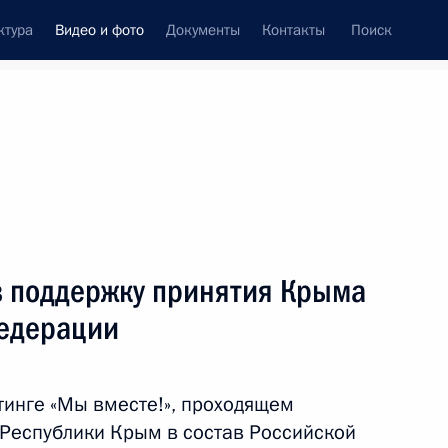
ктура
Видео и фото
Документы
Контакты
Поиск
си
ия, встречи
Встречи со СМИ
март, 2014
ть следующие материалы
в поддержку принятия Крыма
Федерации
Митинг «Мы вместе!»
в поддержку принятия Крыма
тинге «Мы вместе!», проходящем
в состав Российской
 Республики Крым в состав Российской
Федерации