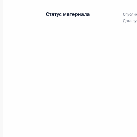
по экономическим вопросам
Статус материала
Опублик
Дата пу
12 марта 2014 года
Видео, 3 мин.