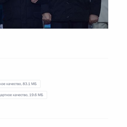
паралимпийских комитетов
13 марта 2014 года
Видео, 9 мин.
кое качество,
83.1 МБ
артное качество,
19.6 МБ
Встреча с членами