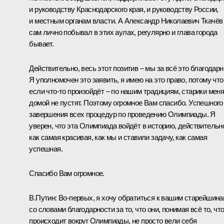
и руководству Краснодарского края, и руководству России,
и местным органам власти. А Александр Николаевич Ткачёв
сам лично побывал в этих аулах, регулярно и глава города
бывает.
Действительно, весь этот позитив – мы за всё это благодарн
Я уполномочен это заявить, я имею на это право, потому что
если что‑то произойдёт – по нашим традициям, старики мен
домой не пустят. Поэтому огромное Вам спасибо. Успешного
завершения всех процедур по проведению Олимпиады. Я
уверен, что эта Олимпиада войдёт в историю, действительн
как самая красивая, как мы и ставили задачу, как самая
успешная.
Спасибо Вам огромное.
В.Путин:
Во‑первых, я хочу обратиться к вашим старейшин
со словами благодарности за то, что они, понимая всё то, чт
происходит вокруг Олимпиады, не просто вели себя