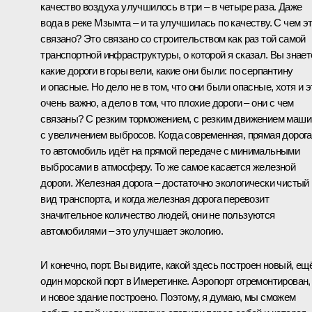
качество воздуха улучшилось в три – в четыре раза. Даже
вода в реке Мзымта – и та улучшилась по качеству. С чем э
связано? Это связано со строительством как раз той самой
транспортной инфраструктуры, о которой я сказал. Вы знает
какие дороги в горы вели, какие они были: по серпантину
и опасные. Но дело не в том, что они были опасные, хотя и э
очень важно, а дело в том, что плохие дороги – они с чем
связаны? С резким торможением, с резким движением маши
с увеличением выбросов. Когда современная, прямая дорога
то автомобиль идёт на прямой передаче с минимальными
выбросами в атмосферу. То же самое касается железной
дороги. Железная дорога – достаточно экологически чистый
вид транспорта, и когда железная дорога перевозит
значительное количество людей, они не пользуются
автомобилями – это улучшает экологию.
И конечно, порт. Вы видите, какой здесь построен новый, ещ
один морской порт в Имеретинке. Аэропорт отремонтирован,
и новое здание построено. Поэтому, я думаю, мы сможем