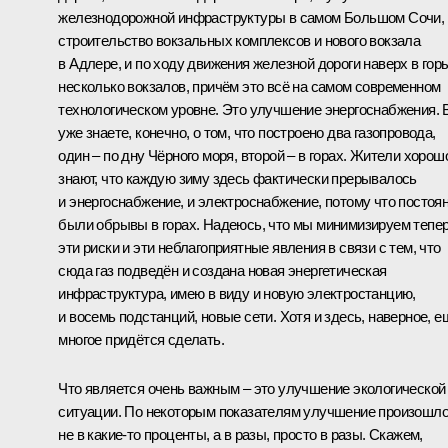
железнодорожной инфраструктуры в самом Большом Сочи,
строительство вокзальных комплексов и нового вокзала
в Адлере, и по ходу движения железной дороги наверх в гор
несколько вокзалов, причём это всё на самом современном
технологическом уровне. Это улучшение энергоснабжения.
уже знаете, конечно, о том, что построено два газопровода,
один – по дну Чёрного моря, второй – в горах. Жители хорош
знают, что каждую зиму здесь фактически прерывалось
и энергоснабжение, и электроснабжение, потому что постоя
были обрывы в горах. Надеюсь, что мы минимизируем тепе
эти риски и эти неблагоприятные явления в связи с тем, что
сюда газ подведён и создана новая энергетическая
инфраструктура, имею в виду и новую электростанцию,
и восемь подстанций, новые сети. Хотя и здесь, наверное, е
многое придётся сделать.
Что является очень важным – это улучшение экологической
ситуации. По некоторым показателям улучшение произошл
не в какие‑то проценты, а в разы, просто в разы. Скажем,