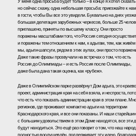
У меня одна просьба будет только – в конце я хотел сказать
но сейчас скажу, одна небольшая просьба: приезжайте к на
в гости, чтобы Вы все это увидели. Буквально на днях уезж
большая делегация зарубежных черкесов, больше 25 челов
приглашено, приняты по высшему классу. Они просто
поражены масштабами того, что Россия сегодня осуществил
и поражены тем отношением к нам, к адыгам, тем, как живём
мы, адыги-шапсуги, рядом в этих аулах, они просто поражен
Даже такие фразы прозвучали на встречах о том, что есть
Россия до Олимпиады – и есть Россия после Олимпиады,
даже была дана такая оценка, как «рубеж».
Даже в Олимпийском парке развёрнут Дом адыга, это краев
проект, администрация края на себя взяла, и неспроста, пот
что есть что показать администрации края в этом плане. Мн
регионов, где проживают компактно адыги на территории
Краснодарского края, и все они показаны. И наши старейши
с большим удовольствием в этом Доме находятся, все эти 
будут находиться. Это ещё раз говорит о том, что наш народ
полностью воодушевлён, поддерживает эту идею, благодар