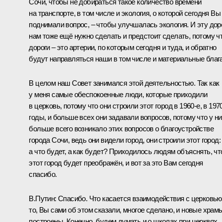
Сочи, чтобы не добираться такое количество времени
на транспорте, в том числе и экология, о которой сегодня Вы
поднимали вопрос, – чтобы улучшалась экология. И эту дор
нам тоже ещё нужно сделать и предстоит сделать, потому ч
дороги – это артерии, по которым сегодня и туда, и обратно
будут направляться наши в том числе и материальные блага
В целом наш Совет занимался этой деятельностью. Так как
у меня самые обеспокоенные люди, которые приходили
в церковь, потому что они строили этот город в 1960-е, в 197
годы, и больше всех они задавали вопросов, потому что у н
больше всего возникало этих вопросов о благоустройстве
города Сочи, ведь они видели город, они строили этот город:
а что будет, а как будет? Приходилось людям объяснять, чт
этот город будет преображён, и вот за это Вам сегодня
спасибо.
В.Путин:
Спасибо. Что касается взаимодействия с церковью
то, Вы сами об этом сказали, многое сделано, и новые храм
построены. Конечно, будем думать и о школах при церквях,