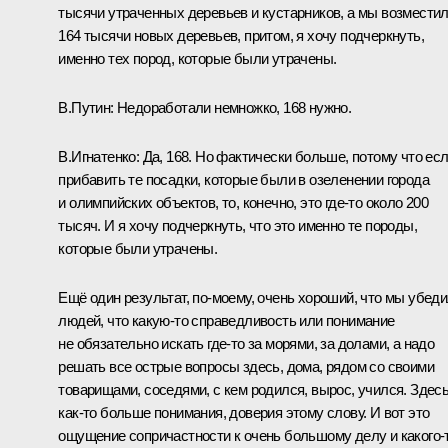
тысячи утраченных деревьев и кустарников, а мы возмести
164 тысячи новых деревьев, притом, я хочу подчеркнуть,
именно тех пород, которые были утрачены.
В.Путин:
Недоработали немножко, 168 нужно.
В.Игнатенко:
Да, 168. Но фактически больше, потому что ес
прибавить те посадки, которые были в озеленении города
и олимпийских объектов, то, конечно, это где‑то около 200
тысяч. И я хочу подчеркнуть, что это именно те породы,
которые были утрачены.
Ещё один результат, по‑моему, очень хороший, что мы убед
людей, что какую‑то справедливость или понимание
не обязательно искать где‑то за морями, за долами, а надо
решать все острые вопросы здесь, дома, рядом со своими
товарищами, соседями, с кем родился, вырос, учился. Здес
как‑то больше понимания, доверия этому слову. И вот это
ощущение сопричастности к очень большому делу и какого‑