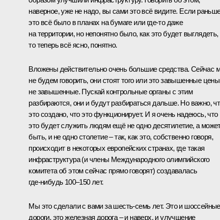
наверное, уже не надо, вы сами это всё видите. Если раньш
это всё было в планах на бумаге или где‑то даже
на территории, но непонятно было, как это будет выглядеть,
то теперь всё ясно, понятно.
Вложены действительно очень большие средства. Сейчас 
не будем говорить, они стоят того или это завышенные цены
не завышенные. Пускай контрольные органы с этим
разбираются, они и будут разбираться дальше. Но важно, ч
это создано, что это функционирует. И я очень надеюсь, что
это будет служить людям ещё не одно десятилетие, а може
быть, и не одно столетие – так, как это, собственно говоря,
происходит в некоторых европейских странах, где такая
инфраструктура (и члены Международного олимпийского
комитета об этом сейчас прямо говорят) создавалась
где‑нибудь 100–150 лет.
Мы это сделали с вами за шесть-семь лет. Это и шоссейны
дороги, это железная дорога – и наверх, и улучшение