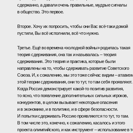
сдержанно, а давали очень правильные, мудрые сигналы
в общество. Это первое.
Второе. Хочу их попросить, чтобы они Вас всё‑таки домой
пустили, Вы всё исполнили, всё что нужно.
Третье. Ещё во времена «холодной войны» родилась такая
теория сдерживания, она так и называлась – теория
сдерживания. Это теория и практика, которые были
направлены на то, чтобы сдерживать развитие Советского
Союза. И, к сожалению, мы это тоже сейчас видим – атавиз
этой теории сдерживания, они то тут, то там себя проявляют.
Когда Россия демонстрирует какой‑то позитив развития,
то ясно, что появление дополнительных сильных игроков,
конкурентов, в целом вызывает некоторые опасения
и в экономике, и в политике, и в сфере безопасности.
И попытки сдерживать Россию проявляются то тут, то там.
В том числе это, конечно, к сожалению, касалось и этого
проекта олимпийского, и как инструмент – использование в 