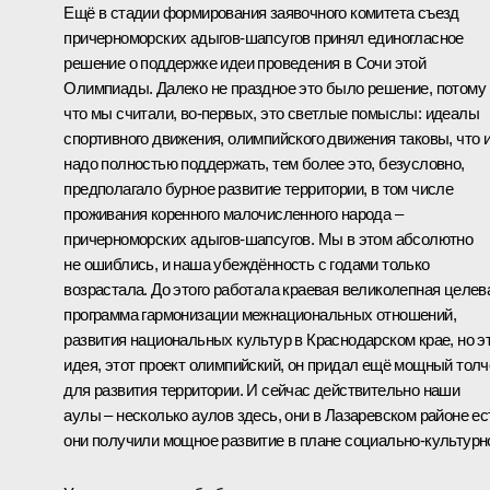
Ещё в стадии формирования заявочного комитета съезд
причерноморских адыгов-шапсугов принял единогласное
решение о поддержке идеи проведения в Сочи этой
Олимпиады. Далеко не праздное это было решение, потому
что мы считали, во‑первых, это светлые помыслы: идеалы
спортивного движения, олимпийского движения таковы, что 
надо полностью поддержать, тем более это, безусловно,
предполагало бурное развитие территории, в том числе
проживания коренного малочисленного народа –
причерноморских адыгов-шапсугов. Мы в этом абсолютно
не ошиблись, и наша убеждённость с годами только
возрастала. До этого работала краевая великолепная целев
программа гармонизации межнациональных отношений,
развития национальных культур в Краснодарском крае, но э
идея, этот проект олимпийский, он придал ещё мощный толч
для развития территории. И сейчас действительно наши
аулы – несколько аулов здесь, они в Лазаревском районе ес
они получили мощное развитие в плане социально-культурн