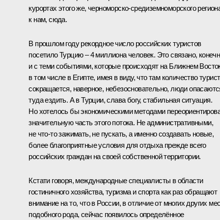
курортах этого же, черноморско-средиземноморского региона
к нам, сюда.
В прошлом году рекордное число российских туристов
посетило Турцию – 4 миллиона человек. Это связано, конечн
и с теми событиями, которые происходят на Ближнем Восток
в том числе в Египте, имея в виду, что там количество турис
сокращается, наверное, небезосновательно, люди опасаютс
туда ездить. А в Турции, слава богу, стабильная ситуация.
Но хотелось бы экономическими методами переориентиров
значительную часть этого потока. Не административными,
не что‑то зажимать, не пускать, а именно создавать новые,
более благоприятные условия для отдыха прежде всего
российских граждан на своей собственной территории.
Кстати говоря, международные специалисты в области
гостиничного хозяйства, туризма и спорта как раз обращают
внимание на то, что в России, в отличие от многих других ме
подобного рода, сейчас появилось определённое