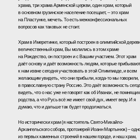
храма, три храма Армянской церкви, один храм, который
в основном грузинское население посещает, – это храм
на Пластунке, мечеть. То есть межконфессиональных
вопросов как таковых не стоит.
Храм в Имеретинке, который построен в олимпийской деревн
величественный храм, Вы молились в этом храме
на Рождество, он построен и с Вашим участием. Этот храм
даёт основу и даёт возможность людям, которые прибываю
к нам извне сегодня участвовать в этой Олимпиаде, и всем
желающим увидеть, что они прибыли, когда‑то мы говорили,
в православную страну Россию. Это даёт возможность сего
видеть, что о нас уже не говорят как об Иванах, не помнящих
родства, а что Русь всё же имеет свой дух, имеет веру. И я
думаю, что и дальше так будет продолжаться.
Но исторически храм (я настоятель Свято-Михайло-
Архангельского собора, протоиерей Иоанн Мартынюк) – одн
из первых каменных строений в нашем городе, и наш храм,