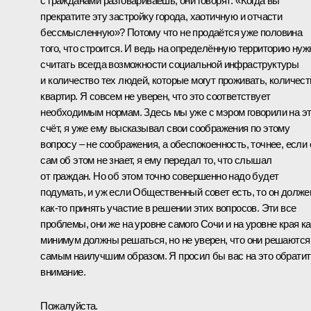
с гражданами разговариваешь, они говорят: «Когда вы
прекратите эту застройку города, хаотичную и отчасти
бессмысленную»? Потому что не продаётся уже половина
того, что строится. И ведь на определённую территорию нуж
считать всегда возможности социальной инфраструктуры
и количество тех людей, которые могут проживать, количест
квартир. Я совсем не уверен, что это соответствует
необходимым нормам. Здесь мы уже с мэром говорили на э
счёт, я уже ему высказывал свои соображения по этому
вопросу – не соображения, а обеспокоенность, точнее, если 
сам об этом не знает, я ему передал то, что слышал
от граждан. Но об этом точно совершенно надо будет
подумать, и уж если Общественный совет есть, то он долже
как‑то принять участие в решении этих вопросов. Эти все
проблемы, они же на уровне самого Сочи и на уровне края ка
минимум должны решаться, но не уверен, что они решаются
самым наилучшим образом. Я просил бы вас на это обратит
внимание.
Пожалуйста.