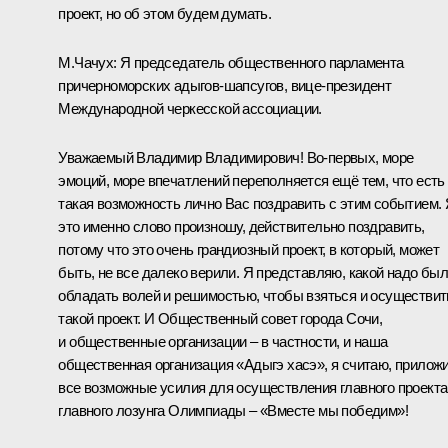
проект, но об этом будем думать.
М.Чачух:
Я председатель общественного парламента
причерноморских адыгов-шапсугов, вице-президент
Международной черкесской ассоциации.
Уважаемый Владимир Владимирович! Во‑первых, море
эмоций, море впечатлений переполняется ещё тем, что есть
такая возможность лично Вас поздравить с этим событием.
это именно слово произношу, действительно поздравить,
потому что это очень грандиозный проект, в который, может
быть, не все далеко верили. Я представляю, какой надо бы
обладать волей и решимостью, чтобы взяться и осуществит
такой проект. И Общественный совет города Сочи,
и общественные организации – в частности, и наша
общественная организация «Адыгэ хасэ», я считаю, прилож
все возможные усилия для осуществления главного проекта
главного лозунга Олимпиады – «Вместе мы победим»!