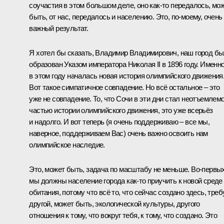
соучастия в этом большом деле, оно как‑то передалось, мо
быть, от нас, передалось и населению. Это, по‑моему, очень
важный результат.
Я хотел бы сказать, Владимир Владимирович, наш город б
образован Указом императора Николая II в 1896 году. Именн
в этом году началась новая история олимпийского движения
Вот такое симпатичное совпадение. Но всё остальное – это
уже не совпадение. То, что Сочи в эти дни стал неотъемлем
частью истории олимпийского движения, это уже всерьёз
и надолго. И вот теперь (я очень поддерживаю – все мы,
наверное, поддерживаем Вас) очень важно освоить нам
олимпийское наследие.
Это, может быть, задача по масштабу не меньше. Во‑первых
мы должны население города как‑то приучить к новой среде
обитания, потому что всё то, что сейчас создано здесь, треб
другой, может быть, экологической культуры, другого
отношения к тому, что вокруг тебя, к тому, что создано. Это