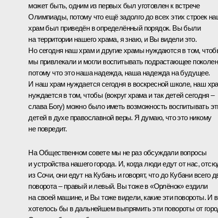
может быть, одним из первых был уготовлен к встрече
Олимпиады, потому что ещё задолго до всех этих строек н
храм был приведён в определённый порядок. Вы были
на территории нашего храма, я знаю, и Вы видели это.
Но сегодня наш храм и другие храмы нуждаются в том, что
мы привлекали и могли воспитывать подрастающее поколен
потому что это наша надежда, наша надежда на будущее.
И наш храм нуждается сегодня в воскресной школе, наш хр
нуждается в том, чтобы (вокруг храма и так детей сегодня –
слава Богу) можно было иметь возможность воспитывать эт
детей в духе православной веры. Я думаю, что это никому
не повредит.
На Общественном совете мы не раз обсуждали вопросы
и устройства нашего города. И, когда люди едут от нас, отсю
из Сочи, они едут на Кубань и говорят, что до Кубани всего д
поворота – правый и левый. Вы тоже в «Орлёнок» ездили
на своей машине, и Вы тоже видели, какие эти повороты. И в
хотелось бы в дальнейшем выпрямить эти повороты от гор