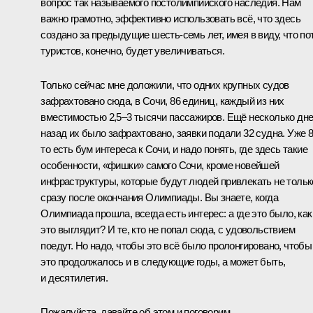
вопрос так называемого постолимпийского наследия. Нам
важно грамотно, эффективно использовать всё, что здесь
создано за предыдущие шесть-семь лет, имея в виду, что по
туристов, конечно, будет увеличиваться.
Только сейчас мне доложили, что одних крупных судов
зафрахтовано сюда, в Сочи, 86 единиц, каждый из них
вместимостью 2,5–3 тысячи пассажиров. Ещё несколько дн
назад их было зафрахтовано, заявки подали 32 судна. Уже 8
то есть бум интереса к Сочи, и надо понять, где здесь такие
особенности, «фишки» самого Сочи, кроме новейшей
инфраструктуры, которые будут людей привлекать не тольк
сразу после окончания Олимпиады. Вы знаете, когда
Олимпиада прошла, всегда есть интерес: а где это было, как
это выглядит? И те, кто не попал сюда, с удовольствием
поедут. Но надо, чтобы это всё было пролонгировано, чтобы
это продолжалось и в следующие годы, а может быть,
и десятилетия.
Пожалуйста, давайте об этом и поговорим.