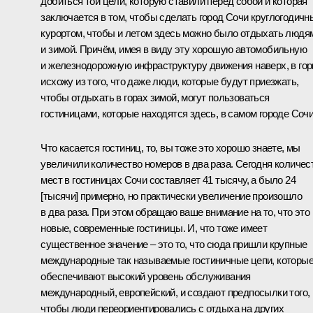
добиться той цели, которую ставили перед собой и которая
заключается в том, чтобы сделать город Сочи круглогодич
курортом, чтобы и летом здесь можно было отдыхать людя
и зимой. Причём, имея в виду эту хорошую автомобильную
и железнодорожную инфраструктуру движения наверх, в гор
исхожу из того, что даже люди, которые будут приезжать,
чтобы отдыхать в горах зимой, могут пользоваться
гостиницами, которые находятся здесь, в самом городе Сочи
Что касается гостиниц, то, вы тоже это хорошо знаете, мы
увеличили количество номеров в два раза. Сегодня количес
мест в гостиницах Сочи составляет 41 тысячу, а было 24
[тысячи] примерно, но практически увеличение произошло
в два раза. При этом обращаю ваше внимание на то, что это
новые, современные гостиницы. И, что тоже имеет
существенное значение – это то, что сюда пришли крупные
международные так называемые гостиничные цепи, которы
обеспечивают высокий уровень обслуживания
международный, европейский, и создают предпосылки того,
чтобы люди переориентировались с отдыха на других