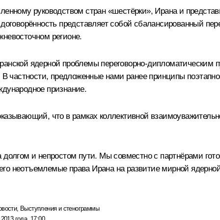
вленному руководством стран «шестёрки», Ирана и представ
 договорённость представляет собой сбалансированный пере
жневосточном регионе.
ранской ядерной проблемы переговорно-дипломатическим пу
х. В частности, предложенные нами ранее принципы поэтапн
ждународное признание.
оказывающий, что в рамках коллективной взаимоуважитель
а долгом и непростом пути. Мы совместно с партнёрами го
его неотъемлемые права Ирана на развитие мирной ядерно
овости
,
Выступления и стенограммы
 2013 года, 17:00