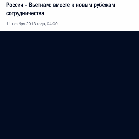
Россия – Вьетнам: вместе к новым рубежам
сотрудничества
11 ноября 2013 года, 04:00
10 ноября 2013 года, воскресенье
Торжественный вечер, посвящённый Дню
сотрудника органов внутренних дел
10 ноября 2013 года, 18:00
Москва, Кремль
8 ноября 2013 года, пятница
Встреча с Королём Нидерландов Виллемом-
Александром