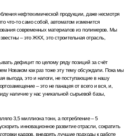
ребления нефтехимической продукции, даже несмотря
что что‑то само собой, автоматом изменится
зования современных материалов из полимеров. Мы
звестны – это ЖКХ, это строительная отрасль,
рывать дефицит по целому ряду позиций за счёт
ем Новаком как раз тоже эту тему обсуждали. Пока мы
ная выгода, это и налоги, не поступающие в нашу
ртозамещение – это не панацея от всего и вся, и,
виду наличие у нас уникальной сырьевой базы,
ляло 3,5 миллиона тонн, а потребление – 5
ускорить инновационное развитие отрасли, сократить
готовки кадров, внедрять лучшие подходы к работе