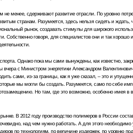
тем не менее, сдерживают развитие отрасли. По уровню пот
звитым странам. Разумеется, здесь нельзя сидеть и ждать, 
иональный рынок, создавать стимулы для широкого исполь
и. Собственно говоря, для специалистов они и так хорошо и
деятельности.
порта. Однако пока мы сами вынуждены, как известно, зак
ы вчера с Министром энергетики Александром Валентинович
дить сами, из‑за границы, как я уже сказал, – это и упущен
оторые мы могли бы создать. Разумеется, само по себе импо
ортозамещению. Но там, где это возможно, особенно имея в 
ынке. В 2012 году производство полимеров в России состав
очевидно, над чем нужно работать. А для этого необходимо 
еров по технологиям, по величине издержек, по уровню под