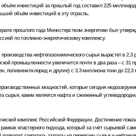
 а объём инвестиций за прошлый год составил 225 миллиар
ньший объём инвестиций в эту отрасль.
але прошлого года Министерством энергетики был утвержд
ссией по топливно-энергетическому комплексу.
производства нефтегазохимического сырья вырастет в 2,3 р
кой промышленности увеличится почти в два раза – с 31 пр
 поливинилхлорид и другие) с 3,3 миллиона тонн до 22,3 ми
 производственных мощностей, которые сегодня недозагруже
рта сырья, каким является нафта и сжиженный углеводородн
еский комплекс Российской Федерации. Достижение показат
амках кластерного подхода, который за счёт сырьевой сам
й позволит сократить затраты на перевозку сырья и нефтех