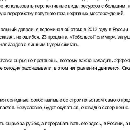
ре использовать перспективные виды ресурсов с большим, 
ную переработку попутного газа нефтяных месторождений.
альный давали, я вспоминал об этом: в 2012 году в России
 и сказал, не ошибся, 23 процента. «Тобольск-Полимер», зап
миллиардов с лишним будем сжигать.
оставки сырья не протянешь, поэтому важно наладить эффек
не сегодня рассказывали, в этом направлении двигается. Ск
жения солидные, сопоставимые со строительством самого пр
пается. Безусловно, будет окупаться, очевидно совершенно.
ть сырьё за рубеж, а перерабатывать его здесь, в России, 