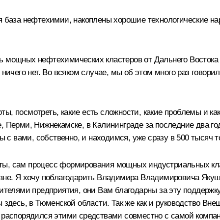
ая база нефтехимии, накоплены хорошие технологические на
ь мощных нефтехимических кластеров от Дальнего Востока д
 ничего нет. Во всяком случае, мы об этом много раз говори
ы, посмотреть, какие есть сложности, какие проблемы и как
е, Перми, Нижнекамске, в Калининграде за последние два 
ы с вами, собственно, и находимся, уже сразу в 500 тысяч т
кты, сам процесс формирования мощных индустриальных кл
вне. Я хочу поблагодарить Владимира Владимировича Якушев
дителями предприятия, они Вам благодарны за эту поддержк
ы здесь, в Тюменской области. Так же как и руководство Вн
о распорядился этими средствами совместно с самой компа