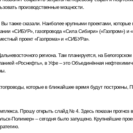
льзовать производственные мощности.
х Вы также сказали. Наиболее крупными проектами, которые
пании «СИБУР», газопровода «Сила Сибири» («Газпром») и 
местный проект «Газпрома» и «СИБУРа».
Дальневосточного региона. Там планируется, на Белогорском
анией «Роснефть», в Уфе – это Объединённая нефтехимиче
ны.
ктопроводы, которые в ближайшее время будут построены, П
мплекса. Прошу открыть слайд № 4. Здесь показан прогноз
ольск-Полимер» – сегодня было запущено. Крупнейшие проек
тратегию.