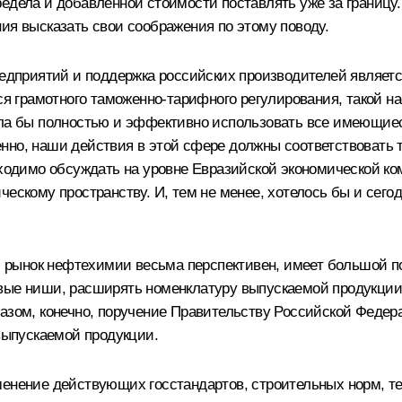
редела и добавленной стоимости поставлять уже за границу
ия высказать свои соображения по этому поводу.
дприятий и поддержка российских производителей являет
тся грамотного таможенно-тарифного регулирования, такой 
яла бы полностью и эффективно использовать все имеющие
нно, наши действия в этой сфере должны соответствовать 
обходимо обсуждать на уровне Евразийской экономической 
ческому пространству. И, тем не менее, хотелось бы и сег
ий рынок нефтехимии весьма перспективен, имеет большой п
овые ниши, расширять номенклатуру выпускаемой продукции
разом, конечно, поручение Правительству Российской Федер
ыпускаемой продукции.
менение действующих госстандартов, строительных норм, те