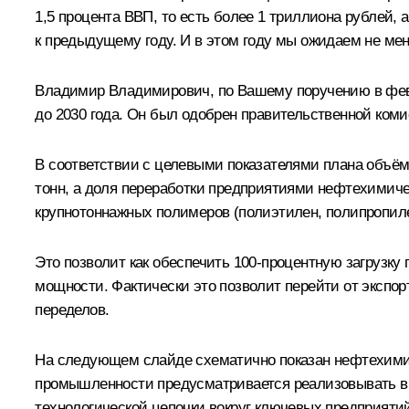
1,5 процента ВВП, то есть более 1 триллиона рублей,
к предыдущему году. И в этом году мы ожидаем не ме
Владимир Владимирович, по Вашему поручению в февр
до 2030 года. Он был одобрен правительственной коми
В соответствии с целевыми показателями плана объём 
тонн, а доля переработки предприятиями нефтехимичес
крупнотоннажных полимеров (полиэтилен, полипропилен,
Это позволит как обеспечить 100-процентную загрузку
мощности. Фактически это позволит перейти от экспо
переделов.
На следующем слайде схематично показан нефтехимич
промышленности предусматривается реализовывать в р
технологической цепочки вокруг ключевых предприяти