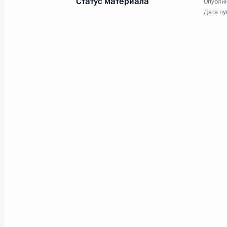
Статус материала
Опублик
Дата пу
18 октября 2013 года, пятница
Приветствие участникам и гостям 
искусств
18 октября 2013 года, 22:30
Рабочая встреча с президентом Т
Сергеем Катыриным
18 октября 2013 года, 17:15
Московская обл
Встреча с Министром промышленно
Мантуровым