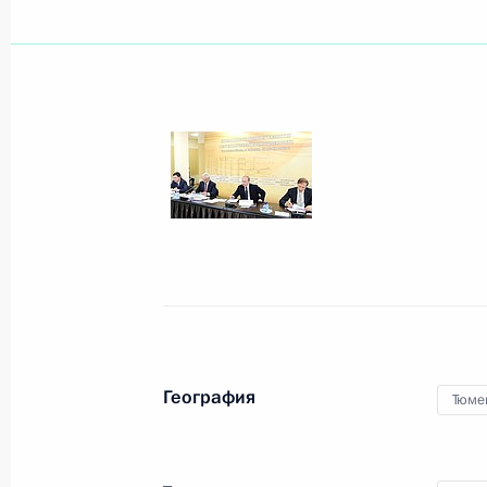
Показа
22 октября 2013 года, вторник
Заседание Совета по межнациона
22 октября 2013 года, 19:10
Уфа
Начало встречи с муфтиями духовн
России
География
Тюме
22 октября 2013 года, 17:30
Уфа