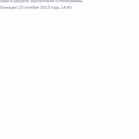
ован в разделе:
Выступления и стенограммы
бликации:
15 октября 2013 года, 14:40
вторых Всемирных игр боевых
2м
оргово-промышленной палаты
3
асть, Ново-Огарёво
сти и торговли Денисом
3