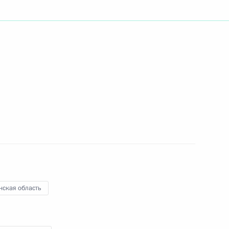
ть следующие материалы
льным отношениям
:
5
ых управлений мусульман
1
нская область