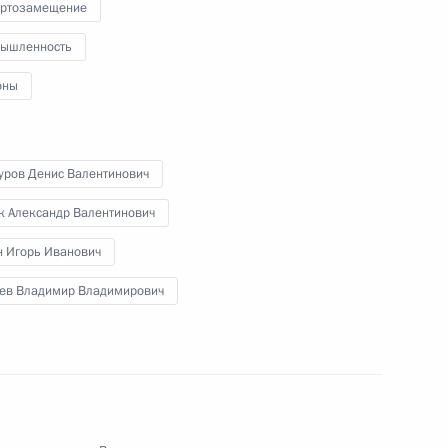
ртозамещение
брании, посвящённом 225-
1
7м
авления мусульман России
ышленность
оны
к
уров Денис Валентинович
оссийско-индийских
к Александр Валентинович
1
16м
н Игорь Иванович
ь
ев Владимир Владимирович
10
ь