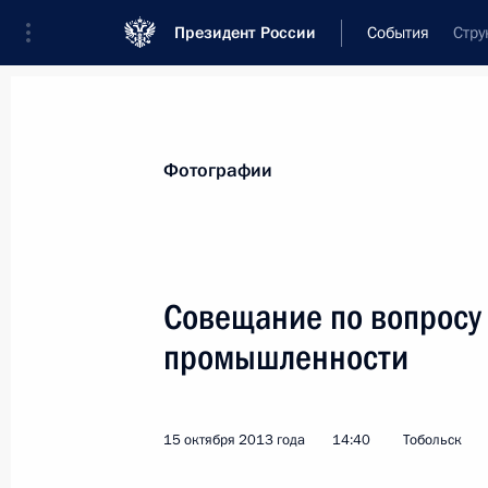
Президент России
События
Стру
Президент
Администрация
Государст
Новости
Стенограммы
Поездки
Те
Фотографии
Рубрикация материалов
Все материалы
Совещание по вопросу
Послания Федеральному Собранию
промышленности
Заявления по важнейшим вопросам
Совещания, заседания, рабочие встречи
15 октября 2013 года
14:40
Тобольск
Речи и обращения