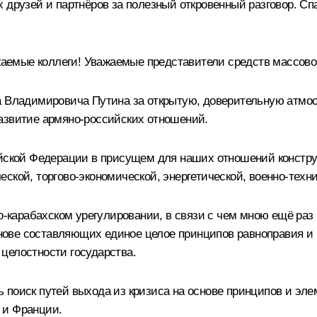
х друзей и партнёров за полезный откровенный разговор. С
емые коллеги! Уважаемые представители средств массов
а Владимировича Путина за открытую, доверительную атмос
азвитие армяно-российских отношений.
сийской Федерации в присущем для наших отношений констр
ской, торгово-экономической, энергетической, военно-техни
но-карабахском урегулировании, в связи с чем мною ещё ра
ове составляющих единое целое принципов равноправия и 
целостности государства.
 поиск путей выхода из кризиса на основе принципов и эл
 и Франции.