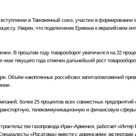
вступлении в Таможенный союз, участии в формировании ев
оцессу. Уверен, что подключение Еревана к евразийским и
ении. В прошлом году товарооборот увеличился на 22 проце
ре–мае текущего года отмечен дальнейший рост товарооборо
ере. Объём накопленных российских капиталовложений прев
ении.
омпаний, более 25 процентов всех совместных предприятий 
, транспортную, телекоммуникационную и финансовую сферы
 строительстве газопровода Иран–Армения, работает «Интер
 Специалисты «Росатома» вместе с армянскими экспертами 