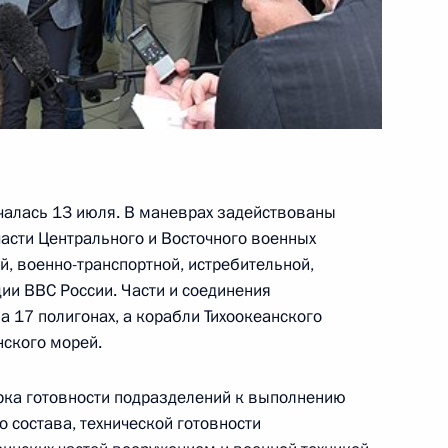
раины Виктором Януковичем
1
ации Транссибирской
чалась 13 июля. В маневрах задействованы
6
7м
части Центрального и Восточного военных
й, военно-транспортной, истребительной,
ть, Ново-Огарёво
и ВВС России. Части и соединения
 17 полигонах, а корабли Тихоокеанского
нского морей.
рка готовности подразделений к выполнению
2
о состава, технической готовности