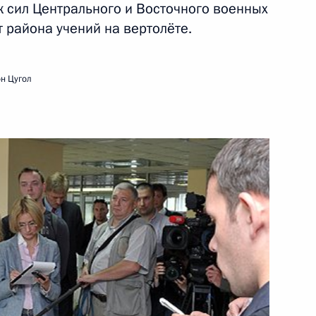
 сил Центрального и Восточного военных
т района учений на вертолёте.
ть следующие материалы
н Цугол
ские ценности – основа
3
13м
ы»
нода Украинской
1
5м
 патриархата