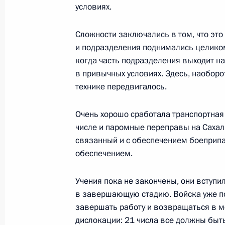
условиях.
23 июля 2013 года, 12:30
Московская облас
Сложности заключались в том, что это
и подразделения поднимались целиком. 
22 июля 2013 года, понедельник
когда часть подразделения выходит н
в привычных условиях. Здесь, наоборо
Встреча с председателем правлени
технике передвигалось.
Евгением Додом
22 июля 2013 года, 19:30
Московская облас
Очень хорошо сработала транспортная
числе и паромные переправы на Сахал
связанный и с обеспечением боеприп
обеспечением.
19 июля 2013 года, пятница
Встреча с участниками Универсиад
Учения пока не закончены, они вступи
в завершающую стадию. Войска уже п
19 июля 2013 года, 18:30
Московская облас
«Новогорск»
завершать работу и возвращаться в м
дислокации: 21 числа все должны быть