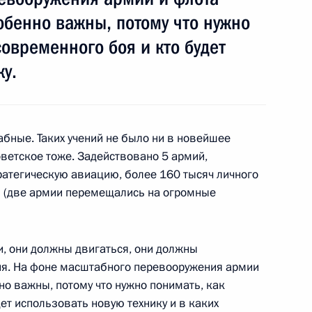
обенно важны, потому что нужно
современного боя и кто будет
ку.
ие Руси»
1
11м
бные. Таких учений не было ни в новейшее
оветское тоже. Задействовано 5 армий,
атегическую авиацию, более 160 тысяч личного
ки (две армии перемещались на огромные
роны Сергеем Шойгу
3
ть, Ново-Огарёво
, они должны двигаться, они должны
ия. На фоне масштабного перевооружения армии
Федеральной налоговой
но важны, потому что нужно понимать, как
3
ет использовать новую технику и в каких