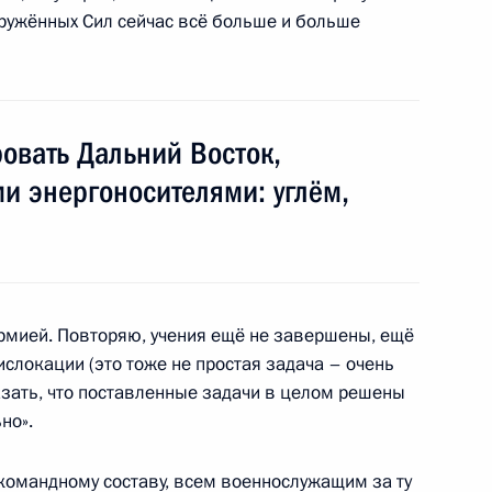
и Сахалинской области
оружённых Сил сейчас всё больше и больше
овать Дальний Восток,
формой «Орлан»
2
и энергоносителями: углём,
рмией. Повторяю, учения ещё не завершены, ещё
 «Гогланд-2013»
1
34м
ислокации (это тоже не простая задача – очень
казать, что поставленные задачи в целом решены
но».
 командному составу, всем военнослужащим за ту