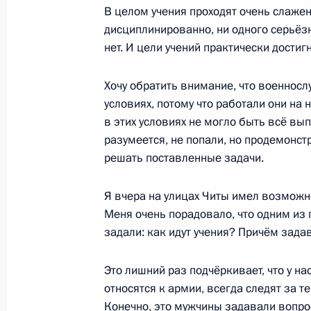
В целом учения проходят очень слажен
дисциплинированно, ни одного серьёз
17 июля 2013 года, среда
нет. И цели учений практически достиг
Проверка боеготовности войск Вос
военных округов
Хочу обратить внимание, что военнос
условиях, потому что работали они на
17 июля 2013 года, 08:00
Военный полигон 
в этих условиях не могло быть всё вы
разумеется, не попали, но продемонс
решать поставленные задачи.
16 июля 2013 года, вторник
Я вчера на улицах Читы имел возможн
Совещание о социально-экономиче
Меня очень порадовало, что одним из 
в Забайкальском крае
задали: как идут учения? Причём задав
16 июля 2013 года, 19:15
Чита
Это лишний раз подчёркивает, что у н
относятся к армии, всегда следят за те
Стенографический отчёт о совеща
Конечно, это мужчины задавали вопрос