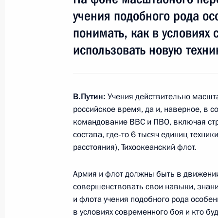
24 июля 2013 года, 12:30
Москва, Кремль
учения подобного рода ос
понимать, как в условиях 
использовать новую техни
23 июля 2013 года, вторник
Интервью к фильму «Второе крещен
23 июля 2013 года, 18:00
В.Путин:
Учения действительно масшта
российское время, да и, наверное, в с
командование ВВС и ПВО, включая стр
состава, где‑то 6 тысяч единиц техни
Рабочая встреча с Министром обо
расстояния), Тихоокеанский флот.
23 июля 2013 года, 17:00
Московская облас
Армия и флот должны быть в движении
совершенствовать свои навыки, знан
Рабочая встреча с руководителем 
и флота учения подобного рода особен
службы Михаилом Мишустиным
в условиях современного боя и кто буд