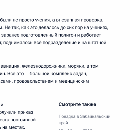
ть, Ново-Огарёво
 были не просто учения, а внезапная проверка,
Не так, как это делалось до сих пор на учениях,
а заранее подготовленный полигон и работает
т, поднималось всё подразделение и на штатной
я компании «РусГидро»
3
ть, Ново-Огарёво
 авиация, железнодорожники, моряки, в том
ин. Всё это – большой комплекс задач,
асами, продовольствием и медицинским
ы в Казани
7
7м
Смотрите также
ли
олучили приказ
ть, учебно-тренировочный центр
Поездка в Забайкальский
еста постоянной
край
 на местах.