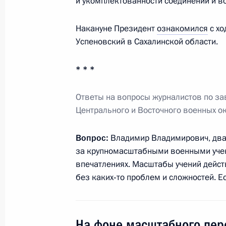
и укомплектованности соединений и в
Накануне Президент
ознакомился
с хо
Успеновский в Сахалинской области.
Встреча с представителями помест
25 июля 2013 года, 17:30
Москва, Кремль
* * *
Ответы на вопросы журналистов по за
24 июля 2013 года, среда
Центрального и Восточного военных о
Встреча с Председателем Централь
Вопрос:
Владимир Владимирович, два
Набиуллиной
за крупномасштабными военными учен
24 июля 2013 года, 17:30
Московская облас
впечатлениях. Масштабы учений дейст
без каких‑то проблем и сложностей. Е
Рабочая встреча с полпредом През
федеральном округе Александром
На фоне масштабного пер