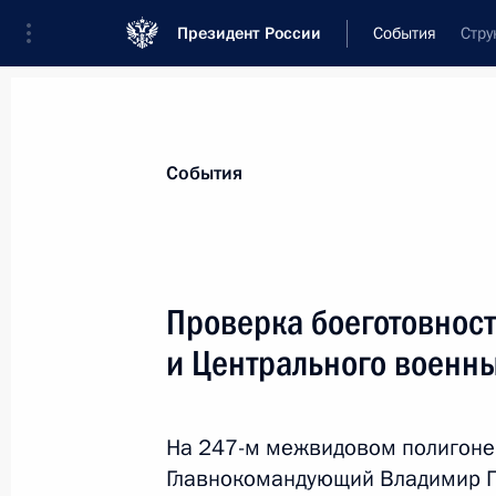
Президент России
События
Стру
Президент
Администрация
Государст
Новости
Стенограммы
Поездки
Те
События
Рубрикация материалов
Все материалы
Проверка боеготовност
Послания Федеральному Собранию
и Центрального военны
Заявления по важнейшим вопросам
Совещания, заседания, рабочие встречи
На 247-м межвидовом полигоне
Речи и обращения
Главнокомандующий Владимир П