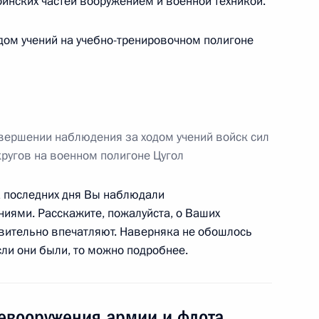
оинских частей вооружением и военной техникой.
дом учений на учебно-тренировочном полигоне
ных православных церквей
15
7м
вершении наблюдения за ходом учений войск сил
кругов на военном полигоне Цугол
ного банка Эльвирой
2
 последних дня Вы наблюдали
иями. Расскажите, пожалуйста, о Ваших
ть, Ново-Огарёво
вительно впечатляют. Наверняка не обошлось
сли они были, то можно подробнее.
идента в Северо-Кавказском
3
 Хлопониным
евооружения армии и флота