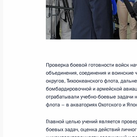
Начало встречи с Президентом Ук
27 июля 2013 года, 14:20
Киев
26 июля 2013 года, пятница
Совещание по вопросам модерниз
Проверка боевой готовности войск на
объединения, соединения и воинские 
железнодорожной магистрали
округов, Тихоокеанского флота, дальне
26 июля 2013 года, 16:00
Московская облас
бомбардировочной и армейской авиаци
отрабатывали учебно-боевые задачи на
флота – в акваториях Охотского и Япо
25 июля 2013 года, четверг
Главной целью учений является прове
Встреча с Махмутом Гареевым
боевых задач, оценка действий личног
25 июля 2013 года, 20:15
Москва, Кремль