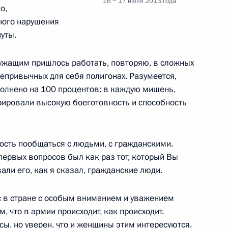
16 − 17 июля 2013 года
о,
ного нарушения
нуты.
точного и Центрального
15
10м
лужащим пришлось работать, повторяю, в сложных
 непривычных для себя полигонах. Разумеется,
Цугол
полнено на 100 процентов: в каждую мишень,
трировали высокую боеготовность и способность
ость пообщаться с людьми, с гражданскими.
ской ситуации
5
6м
первых вопросов был как раз тот, который Вы
али его, как я сказал, гражданские люди.
ас в стране с особым вниманием и уважением
м, что в армии происходит, как происходит.
нии о комплексном
ы, но уверен, что и женщины этим интересуются.
4
12м