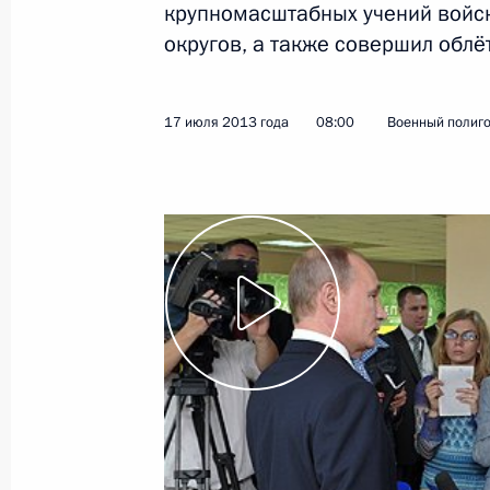
крупномасштабных учений войск
округов, а также совершил облё
Показа
17 июля 2013 года
08:00
Военный полиго
27 июля 2013 года, суббота
Конференция «Православно-славян
цивилизационного выбора Украин
27 июля 2013 года, 17:30
Киев
Встреча с членами Священного Си
православной церкви Московского
27 июля 2013 года, 14:40
Киев