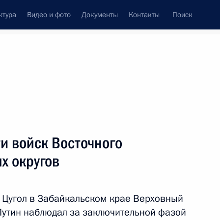
ктура
Видео и фото
Документы
Контакты
Поиск
венный Совет
Совет Безопасности
Комиссии и советы
леграммы
Сведения о Президенте
июль, 2013
Встречи с представителями сообществ
и войск Восточного
Пресс-конференции
х округов
Интервью
Статьи
 Цугол в Забайкальском крае Верховный
утин наблюдал за заключительной фазой