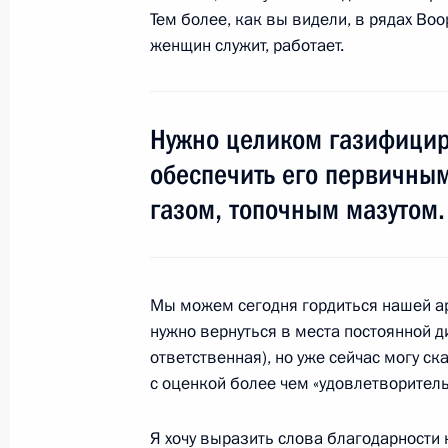
социально-экономическом развити
Тем более, как вы видели, в рядах Во
женщин служит, работает.
16 июля 2013 года, 10:45
Южно-Сахалинск
Нужно целиком газифицир
Видеоконференция с буровой плат
обеспечить его первичным
16 июля 2013 года, 06:30
Южно-Сахалинск
газом, топочным мазутом.
15 июля 2013 года, понедельник
Мы можем сегодня гордиться нашей а
Встреча с участниками экспедиции
нужно вернуться в места постоянной д
15 июля 2013 года, 20:00
Остров Гогланд
ответственная), но уже сейчас могу с
с оценкой более чем «удовлетворитель
Я хочу выразить слова благодарности
12 июля 2013 года, пятница