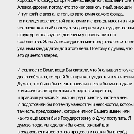
хорошо, что фонд, который сейчас вводится, возглавит Элл
Александровна, потому что это человек опытный, знающий.
И тут крайне важна не только автономия самого фонда,
но и олицетворение этой автономии и справедливости в лиц
человека, который пользуется доверием и у государственн
структур, и пользуется доверием у правозащитного
сообщества. Элла Александровна мне представляется оче
удачным кандидатом для этого дела. Поэтому я думаю, что
это двинется вперёд.
И согласен с Вами, когда Вы сказали, что (я слышал это уже
два раза) закон, который был принят, нуждается в уточнении
Думаю, что было бы очень правильно, если бы мы создали
комиссию из авторитетных экспертов: и юристов,
и правозащитников. Я был бы рад принять участие в ней.
И подготовили бы по тем туманностям и неясностям, которы
там есть, предложения, которые или от Вашего имени, или
как‑то ещё могли бы в Государственную Думу поступить. Я
думаю, тогда мы сделали бы очень важный шаг
в оздоровлении всего этого процесса и пошли бы вперёд