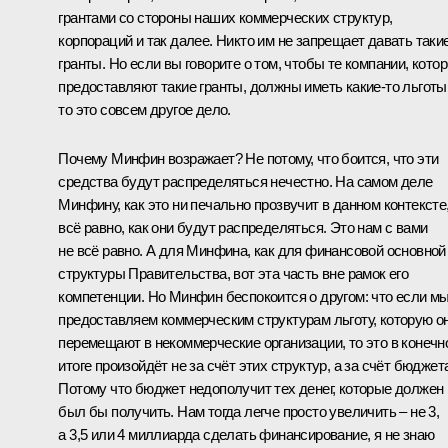
грантами со стороны наших коммерческих структур,
корпораций и так далее. Никто им не запрещает давать таки
гранты. Но если вы говорите о том, чтобы те компании, кото
предоставляют такие гранты, должны иметь какие‑то льготы
то это совсем другое дело.
Почему Минфин возражает? Не потому, что боится, что эти
средства будут распределяться нечестно. На самом деле
Минфину, как это ни печально прозвучит в данном контексте
всё равно, как они будут распределяться. Это нам с вами
не всё равно. А для Минфина, как для финансовой основной
структуры Правительства, вот эта часть вне рамок его
компетенции. Но Минфин беспокоится о другом: что если м
предоставляем коммерческим структурам льготу, которую о
перемещают в некоммерческие организации, то это в конечн
итоге произойдёт не за счёт этих структур, а за счёт бюджет
Потому что бюджет недополучит тех денег, которые должен
был бы получить. Нам тогда легче просто увеличить – не 3,
а 3,5 или 4 миллиарда сделать финансирование, я не знаю