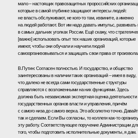
мало – настоящих правозащитных пророссийских организац
которые в самой глубинке защищают интересы людей:
не власть обслуживают, не кого‑то там, извините, а именно
на людей работают. Вот им надо давать импульс, развивать 
в самых дальних уголках России. Ещё скажу, что стратегиче
[важно] использовать опыт тех наших организаций, которые
имеют, чтобы они обучали и научили людей
самоорганизовываться и защищать свои права от произвола
В.Путин:
Согласен полностью. И государство, и общество
заинтересованы в наличии таких организаций – имея в виду,
что далеко не всегда сами государственные структуры
справляются с возложенными на них функциями. Здесь
должна быть независимая экспертная оценка деятельности
государственных органов власти и управления, причём
с самого низа до самого верха. Это абсолютно точно. Давай
так и сделаем. Если Вы согласны, то коллеги как‑то организ
эту работу. Соответствующее поручение Администрации дл
того, чтобы подготовить исполнительные документы, я дам.