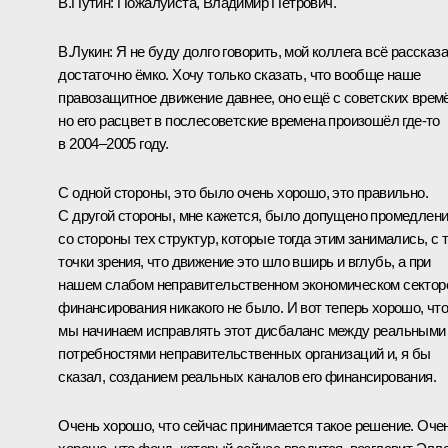
В.Путин:
Пожалуйста, Владимир Петрович.
В.Лукин:
Я не буду долго говорить, мой коллега всё рассказ
достаточно ёмко. Хочу только сказать, что вообще наше
правозащитное движение давнее, оно ещё с советских времё
но его расцвет в послесоветские времена произошёл где‑то
в 2004–2005 году.
С одной стороны, это было очень хорошо, это правильно.
С другой стороны, мне кажется, было допущено промедлен
со стороны тех структур, которые тогда этим занимались, с 
точки зрения, что движение это шло вширь и вглубь, а при
нашем слабом неправительственном экономическом сектор
финансирования никакого не было. И вот теперь хорошо, чт
мы начинаем исправлять этот дисбаланс между реальными
потребностями неправительственных организаций и, я бы
сказал, созданием реальных каналов его финансирования.
Очень хорошо, что сейчас принимается такое решение. Оче