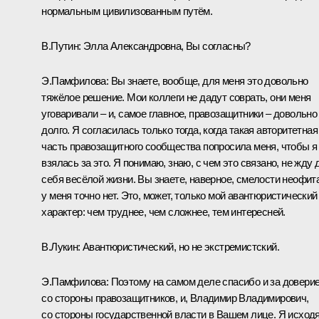
нормальным цивилизованным путём.
В.Путин:
Элла Александровна, Вы согласны?
Э.Памфилова:
Вы знаете, вообще, для меня это довольно
тяжёлое решение. Мои коллеги не дадут соврать, они меня
уговаривали – и, самое главное, правозащитники – довольно
долго. Я согласилась только тогда, когда такая авторитетная
часть правозащитного сообщества попросила меня, чтобы я
взялась за это. Я понимаю, знаю, с чем это связано, не жду 
себя весёлой жизни. Вы знаете, наверное, смелости неофит
у меня точно нет. Это, может, только мой авантюристический
характер: чем труднее, чем сложнее, тем интересней.
В.Лукин:
Авантюристический, но не экстремистский.
Э.Памфилова:
Поэтому на самом деле спасибо и за довери
со стороны правозащитников, и, Владимир Владимирович,
со стороны государственной власти в Вашем лице. Я исход