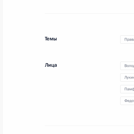
Рабочая встреча с Максимом Сок
8 июля 2013 года, 18:15
Московская област
Темы
Прав
7 июля 2013 года, воскресенье
Встреча с Президентом Казахстан
Лица
Воло
7 июля 2013 года, 14:30
Астана
Луки
Памф
Открытие Всемирной летней Униве
Федо
7 июля 2013 года, 02:00
Казань