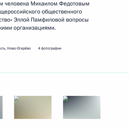
ам человека Михаилом Федотовым
бщероссийского общественного
ство» Эллой Памфиловой вопросы
ть следующие материалы
кими организациями.
сть, Ново-Огарёво
4 фотографии
рокурором Юрием Чайкой
2
ь, Ново-Огарёво
адимиром Пучковым
1
ь, Ново-Огарёво