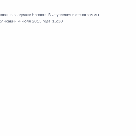
ован в разделах:
Новости
,
Выступления и стенограммы
2
10м
бликации:
4 июля 2013 года, 16:30
2
5м
банковской системы
3
8м
ь, Ново-Огарёво