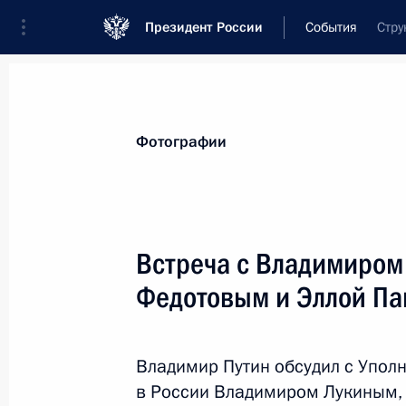
Президент России
События
Стру
Президент
Администрация
Государст
Новости
Стенограммы
Поездки
Те
Фотографии
Рубрикация материалов
Все материалы
Встреча с Владимиром
Послания Федеральному Собранию
Федотовым и Эллой П
Заявления по важнейшим вопросам
Совещания, заседания, рабочие встречи
Владимир Путин обсудил с Упо
Речи и обращения
в России Владимиром Лукиным,