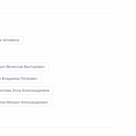
оловым и Андреем Крайним
2
ь, Ново-Огарёво
а человека
а Нурсултаном Назарбаевым
2
дин Вячеслав Викторович
н Владимир Петрович
илова Элла Александровна
рсиады в Казани
19
4м
тов Михаил Александрович