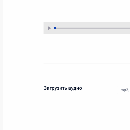
1 июля 2013 года
Аудио, 9 мин.
Загрузить аудио
mp3,
Приём в честь выпускников
военных вузов