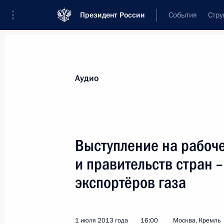
Президент России
События
Стру
Видеозаписи
Фотографии
Аудиозапи
Все материалы
Выступления
Совещан
Аудио
Показа
Выступление на рабоче
и правительств стран 
Выступление на рабочем
экспортёров газа
заседании глав государств
и правительств стран – участниц
Форума стран – экспортёров газа
1 июля 2013 года
16:00
Москва, Кремль