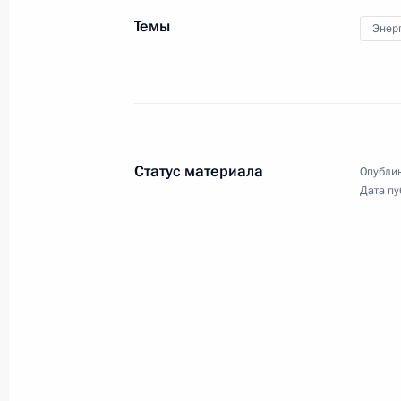
Темы
26 июня 2013 года
Аудио, 5 мин.
Энер
Статус материала
Опублик
Дата пу
Пресс-конференция
с Федеральным канцлером
Германии Ангелой Меркель