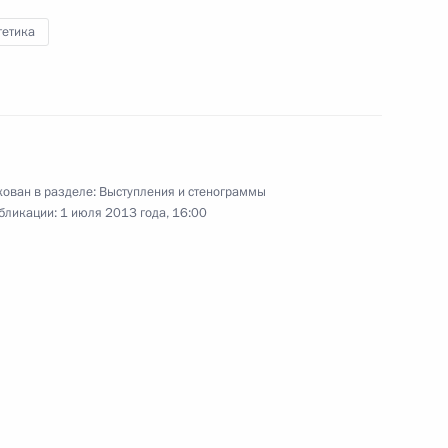
гетика
25 июня 2013 года
Аудио, 2 мин.
ован в разделе:
Выступления и стенограммы
бликации:
1 июля 2013 года, 16:00
Пленарное заседание
Петербургского
международного