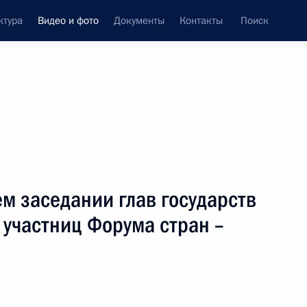
ктура
Видео и фото
Документы
Контакты
Поиск
си
ия, встречи
Встречи со СМИ
июль, 2013
ть следующие материалы
м заседании глав государств
– участниц Форума стран –
Учредительный съезд
Ассоциации студенческих
спортивных клубов