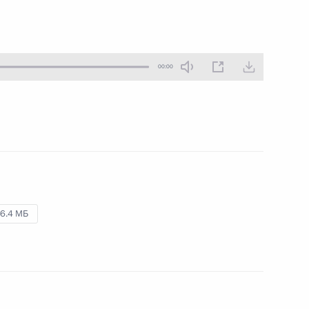
26 июня 2013 года
Аудио, 7 мин.
00:00
6.4 МБ
Празднование 60-летия
установления побратимских
связей между Санкт-Петербургом
и Турку