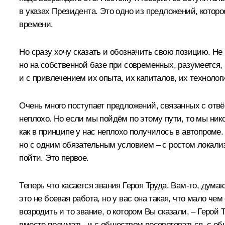
в указах Президента. Это одно из предложений, кото
времени.
Но сразу хочу сказать и обозначить свою позицию. Не
но на собственной базе при современных, разумеется,
и с привлечением их опыта, их капиталов, их технолог
Очень много поступает предложений, связанных с отвёр
неплохо. Но если мы пойдём по этому пути, то мы ник
как в принципе у нас неплохо получилось в автопроме
но с одним обязательным условием – с ростом локали
пойти. Это первое.
Теперь что касается звания Героя Труда. Вам‑то, дума
это не боевая работа, но у вас она такая, что мало че
возродить и то звание, о котором Вы сказали, – Герой
вместе подумать, и с обществом посоветоваться, с об