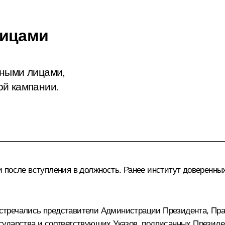
лицами
нными лицами,
ой кампании.
 после вступления в должность. Ранее институт доверенны
тречались представители Администрации Президента, Пра
ударства и соответствующих Указов, подписанных Президен