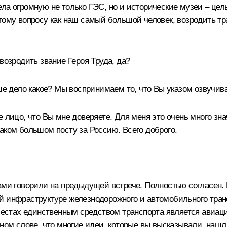
ла огромную не только ГЭС, но и исторические музеи – целы
 этому вопросу как наш самый большой человек, возродить
возродить звание Героя Труда, да?
ше дело какое? Мы воспринимаем то, что Вы указом озвучива
 лицо, что Вы мне доверяете. Для меня это очень много зна
аком большом посту за Россию. Всего доброго.
ами говорили на предыдущей встрече. Полностью согласен. 
 инфраструктуре железнодорожного и автомобильного трансп
 местах единственным средством транспорта является авиаци
ьном слове, что многие идеи, которые вы высказывали, наш