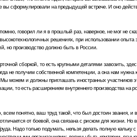
рое вы сформулировали на предыдущей встрече. И оно дейст
 помню, говорил ли я в прошлый раз, наверное, не мог не с
 высокотехнологичных решениях, при использовании опыта з
ий, но производство должно быть в России.
точной сборкой, то есть крупными деталями завозить, здесь
огда не получим собственной компетенции, а она нам нужна 
. Мы можем и должны приглашать иностранных участников эт
зации, то есть расширением внутреннего производства на р
ю, всем понятно, ваш труд такой, что был достоин звания, и
м отличается от боевой, она связана с риском для жизни. Но
 Труда. Надо только подумать, нельзя делать полную кальку 
щественными организациями: должны быть критерии, ясные 