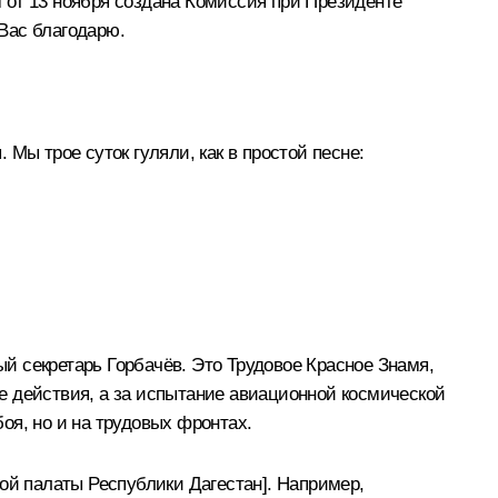
 от 13 ноября создана Комиссия при Президенте
Вас благодарю.
 Мы трое суток гуляли, как в простой песне:
ый секретарь Горбачёв. Это Трудовое Красное Знамя,
ые действия, а за испытание авиационной космической
боя, но и на трудовых фронтах.
й палаты Республики Дагестан]. Например,