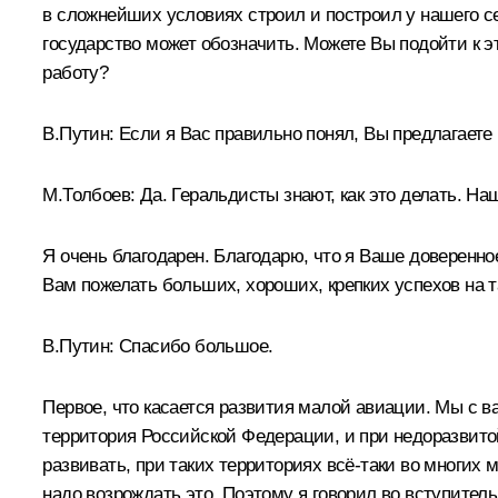
в сложнейших условиях строил и построил у нашего се
государство может обозначить. Можете Вы подойти к
работу?
В.Путин:
Если я Вас правильно понял, Вы предлагаете 
М.Толбоев:
Да. Геральдисты знают, как это делать. На
Я очень благодарен. Благодарю, что я Ваше доверенное
Вам пожелать больших, хороших, крепких успехов на т
В.Путин:
Спасибо большое.
Первое, что касается развития малой авиации. Мы с в
территория Российской Федерации, и при недоразвитой
развивать, при таких территориях всё‑таки во многих
надо возрождать это. Поэтому я говорил во вступител