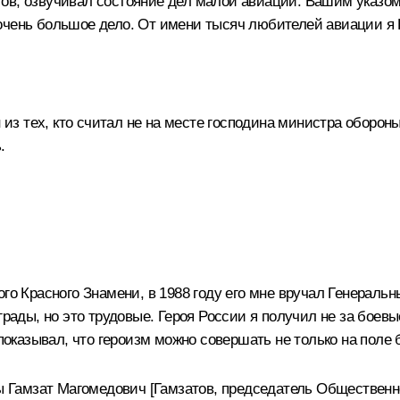
ов, озвучивал состояние дел малой авиации. Вашим указом
очень большое дело. От имени тысяч любителей авиации я 
 из тех, кто считал не на месте господина министра обороны.
.
го Красного Знамени, в 1988 году его мне вручал Генеральн
грады, но это трудовые. Героя России я получил не за боев
 показывал, что героизм можно совершать не только на поле 
Гамзат Магомедович [Гамзатов, председатель Общественно