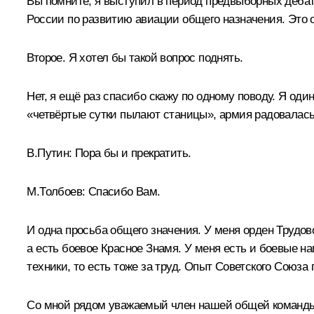
Вы помните, я выступил в период предвыборных дебат
России по развитию авиации общего назначения. Это 
Второе. Я хотел бы такой вопрос поднять.
Нет, я ещё раз спасибо скажу по одному поводу. Я один
«четвёртые сутки пылают станицы», армия радовалась
В.Путин:
Пора бы и прекратить.
М.Толбоев:
Спасибо Вам.
И одна просьба общего значения. У меня орден Трудово
а есть боевое Красное Знамя. У меня есть и боевые на
техники, то есть тоже за труд. Опыт Советского Союза
Со мной рядом уважаемый член нашей общей команды 