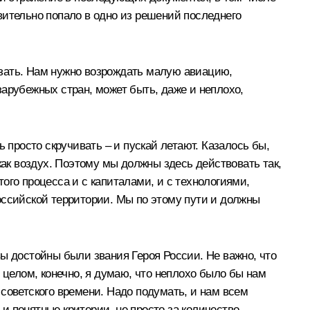
вительно попало в одно из решений последнего
казать. Нам нужно возрождать малую авиацию,
арубежных стран, может быть, даже и неплохо,
 просто скручивать – и пускай летают. Казалось бы,
как воздух. Поэтому мы должны здесь действовать так,
ого процесса и с капиталами, и с технологиями,
оссийской территории. Мы по этому пути и должны
 вы достойны были звания Героя России. Не важно, что
 в целом, конечно, я думаю, что неплохо было бы нам
с советского времени. Надо подумать, и нам всем
и понятные критерии, не просто за количество