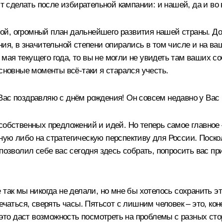
ит сделать после избирательной кампании: и нашей, да и во
й, огромный план дальнейшего развития нашей страны. Дол
ия, в значительной степени опирались в том числе и на ваш
от мая текущего года, то вы не могли не увидеть там ваших
основные моменты всё‑таки я старался учесть.
ас поздравляю с днём рождения! Он совсем недавно у Вас
 собственных предложений и идей. Но теперь самое главное
ую либо на стратегическую перспективу для России. Поско
позволил себе вас сегодня здесь собрать, попросить вас при
 так мы никогда не делали, но мне бы хотелось сохранить э
ечаться, сверять часы. Пятьсот с лишним человек – это, ко
 это даст возможность посмотреть на проблемы с разных сто