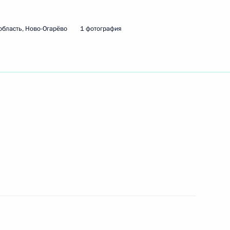
область, Ново-Огарёво
1 фотография
ть следующие материалы
оенно-технического
5
6м
сударствами
асть, Ново-Огарёво
-Даби Мухаммедом Аль
4
асть, Ново-Огарёво