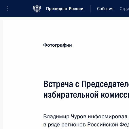
Президент России
События
Стру
Президент
Администрация
Государст
Новости
Стенограммы
Поездки
Те
Фотографии
Рубрикация материалов
Все материалы
Встреча с Председате
Послания Федеральному Собранию
избирательной комис
Заявления по важнейшим вопросам
Совещания, заседания, рабочие встречи
Владимир Чуров информировал г
Речи и обращения
в ряде регионов Российской Фе