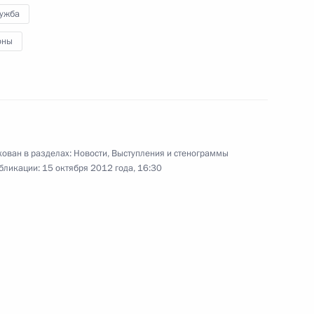
лужба
вым, назначенным
3
оны
ного развития
асть, Ново-Огарёво
телем правления Банка ВТБ
2
ован в разделах:
Новости
,
Выступления и стенограммы
бликации:
15 октября 2012 года, 16:30
асть, Ново-Огарёво
редседателя Правительства
3