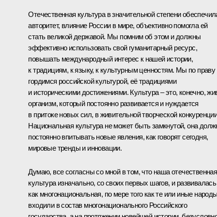
Отечественная культура в значительной степени обеспечил
авторитет, влияние России в мире, объективно помогла ей
стать великой державой. Мы помним об этом и должны
эффективно использовать свой гуманитарный ресурс,
повышать международный интерес к нашей истории,
к традициям, к языку, к культурным ценностям. Мы по праву
гордимся российской культурой, её традициями
и историческими достижениями. Культура – это, конечно, жи
организм, который постоянно развивается и нуждается
в притоке новых сил, в живительной творческой конкуренции
Национальная культура не может быть замкнутой, она долж
постоянно впитывать новые явления, как говорят сегодня,
мировые тренды и инновации.
Думаю, все согласны со мной в том, что наша отечественна
культура изначально, со своих первых шагов, и развивалась
как многонациональная, по мере того как те или иные народ
входили в состав многонационального Российского
государства, а на протяжении новейшей истории, безусловно