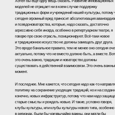
Хотел бы ещё одну вещь сказать. Развитие инновационных
моделей не отрицает ни в коем случае поддержку
традиционных форм и учреждений нашей культуры, потому 
сегодня огромный вред приносит абсолютизация авангарди
и псевдоноваторства, которые, надо сказать, достаточно
агрессивно себя иногда, особенно в репертуарном театре, я
говорю про свою отрасль, позиционируют. Всё‑таки новое
и традиционное искусство не должны замещать друг друга.
Это вроде банальное правило, тем не менее оно сегодня оч
актуально, потому что не вместо должно быть, а вместе. Во
это очень важно, традиции и новаторство должны
существовать в действенной взаимосвязи. Это очень важны
момент.
И последнее. Мне кажется, что сегодня надо как‑то направл
политику на сохранение уходящих традиций, но и на создани
конечно, новых инфраструктур, потому что нам надо защищ
старые смыслы и рождать новые. И такие, условно говоря,
клубы культуры, или клубы культуры нового типа, особенно
в регионах, были бы чрезвычайно важны, они могли бы