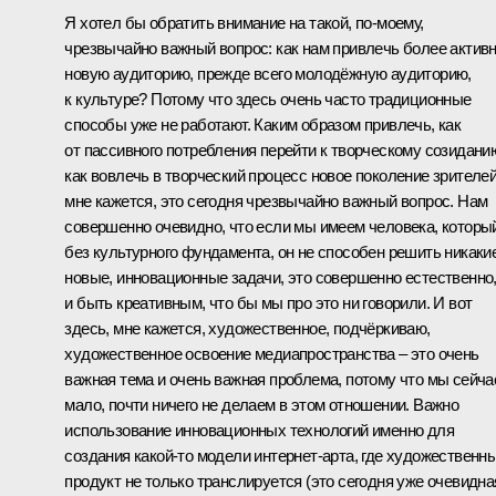
Я хотел бы обратить внимание на такой, по‑моему,
чрезвычайно важный вопрос: как нам привлечь более актив
новую аудиторию, прежде всего молодёжную аудиторию,
к культуре? Потому что здесь очень часто традиционные
способы уже не работают. Каким образом привлечь, как
от пассивного потребления перейти к творческому созидани
как вовлечь в творческий процесс новое поколение зрителей
мне кажется, это сегодня чрезвычайно важный вопрос. Нам
совершенно очевидно, что если мы имеем человека, которы
без культурного фундамента, он не способен решить никаки
новые, инновационные задачи, это совершенно естественно
и быть креативным, что бы мы про это ни говорили. И вот
здесь, мне кажется, художественное, подчёркиваю,
художественное освоение медиапространства – это очень
важная тема и очень важная проблема, потому что мы сейча
мало, почти ничего не делаем в этом отношении. Важно
использование инновационных технологий именно для
создания какой‑то модели интернет-арта, где художественн
продукт не только транслируется (это сегодня уже очевидна