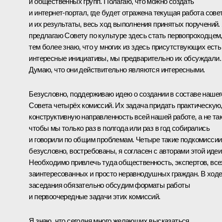
и общественных групп. Полагаю, что можно создать
и интернет-портал, где будет отражена текущая работа сове
и их результаты, весь ход выполнения принятых поручений.
предлагаю Совету по культуре здесь стать первопроходцем
тем более знаю, что у многих из здесь присутствующих есть
интересные инициативы, мы предварительно их обсуждали.
Думаю, что они действительно являются интересными.
Безусловно, поддерживаю идею о создании в составе нашег
Совета четырёх комиссий. Их задача придать практическую
конструктивную направленность всей нашей работе, а не так
чтобы мы только раз в полгода или раз в год собирались
и говорили по общим проблемам. Четыре такие подкомиссии
безусловно, востребованы, я согласен с авторами этой идеи
Необходимо привлечь туда общественность, экспертов, все
заинтересованных и просто неравнодушных граждан. В ход
заседания обязательно обсудим форматы работы
и первоочередные задачи этих комиссий.
Я знаю, что сегодня много желающих высказаться.