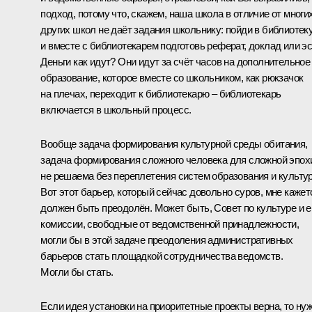
подход, потому что, скажем, наша школа в отличие от многи
других школ не даёт задания школьнику: пойди в библиотек
и вместе с библиотекарем подготовь реферат, доклад или эс
Деньги как идут? Они идут за счёт часов на дополнительное
образование, которое вместе со школьником, как рюкзачок
на плечах, переходит к библиотекарю – библиотекарь
включается в школьный процесс.
Вообще задача формирования культурной среды обитания,
задача формирования сложного человека для сложной эпох
не решаема без переплетения систем образования и культу
Вот этот барьер, который сейчас довольно суров, мне кажет
должен быть преодолён. Может быть, Совет по культуре и е
комиссии, свободные от ведомственной принадлежности,
могли бы в этой задаче преодоления административных
барьеров стать площадкой сотрудничества ведомств.
Могли бы стать.
Если идея установки на приоритетные проекты верна, то ну