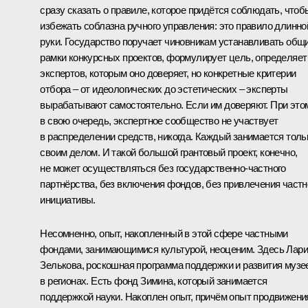
сразу сказать о правиле, которое придётся соблюдать, чтоб
избежать соблазна ручного управления: это правило длинно
руки. Государство поручает чиновникам устанавливать общ
рамки конкурсных проектов, формулирует цель, определяет
экспертов, которым оно доверяет, но конкретные критерии
отбора – от идеологических до эстетических – эксперты
вырабатывают самостоятельно. Если им доверяют. При это
в свою очередь, экспертное сообщество не участвует
в распределении средств, никогда. Каждый занимается толь
своим делом. И такой большой грантовый проект, конечно,
не может осуществляться без государственно-частного
партнёрства, без включения фондов, без привлечения частн
инициативы.
Несомненно, опыт, накопленный в этой сфере частными
фондами, занимающимися культурой, неоценим. Здесь Лар
Зелькова, роскошная программа поддержки и развития музе
в регионах. Есть фонд Зимина, который занимается
поддержкой науки. Накоплен опыт, причём опыт продвижени