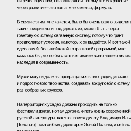
ни революционной, ни авангардной, потому что сохранение
через развитие – это наша, мне кажется, формула.
В связи с этим, мне кажется, было бы очень важно выделит
такие приоритеты и поддержать их, может быть, через
грантовую систему, связанную систему, потому что грант
предполагает условия, на которых он выдаётся. И вот такой
идеологией, большой какой‑то грантовой программой, мне
казалось бы, могло бы стать втягивание всего нашего велик
наследия в современность.
Музеи могут и должны превращаться в площадки детского
и подросткового творчества, создавать вокруг себя систему
разнообразных кружков.
На территориях усадеб должны проходить не только
фестивали джаза, но там должна кипеть жизнь современной
русской литературы, как это происходило у Владимира Иль
[Толстого], пока он был директором Ясной Поляны, и сейчас