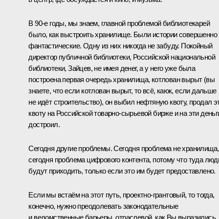
В 90-е годы, мы знаем, главной проблемой библиотекарей
было, как выстроить хранилище. Были истории совершенно
фантастические. Одну из них никогда не забуду. Покойный
директор публичной библиотеки, Российской национальной
библиотеки, Зайцев, не имея денег, а у него уже была
построена первая очередь хранилища, котлован вырыт (вы
знаете, что если котлован вырыт, то всё, каюк, если дальше
не идёт строительство), он выбил нефтяную квоту, продал э
квоту на Российской товарно-сырьевой бирже и на эти деньг
достроил.
Сегодня другие проблемы. Сегодня проблема не хранилища,
сегодня проблема цифрового контента, потому что туда люд
будут приходить, только если это им будет предоставлено.
Если мы встаём на этот путь, проектно-грантовый, то тогда,
конечно, нужно преодолевать законодательные
и ведомственные барьеры, отраслевой, как Вы выразились,