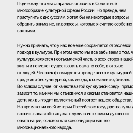
Подчеркну, что мы старались отразить в Совете всё
многообразие культурной сферы России. Но прежде, чем
приступить к дискуссиям, хотел бы на некоторые вопросы
обратить внимание, на вопросы, которые я считаю особенно
важными.
Нужно признать, что у нас всё ещё сохраняется отраслевой
подход к культуре. При этом часто мы все забываем о том, 
культура является неотъемлемой частью всех сторон наше
жизни и не может существовать сама по себе, в отрыве
от людей. Человек формируется прежде всего в культурной
среде или бескультурной, как иногда, к сожалению, бывает.
Во всяком случае, от качества этой культурной среды прям
зависит то, какими мы становимся и какими становятся наш
дети, как выглядит коллективный портрет нашего общества.
На протяжении всей истории Российского государства культ
воспитывала и обогащала, служила источником духовного
опыта нации, основой для консолидации нашего
многонационального народа.