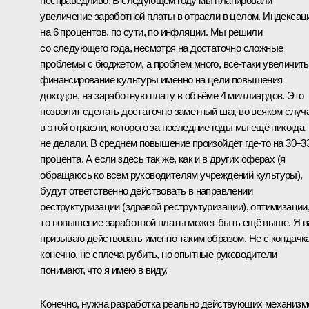
несправедливо. В следующем году мы планировали
увеличение заработной платы в отрасли в целом. Индексац
на 6 процентов, по сути, по инфляции. Мы решили
со следующего года, несмотря на достаточно сложные
проблемы с бюджетом, а проблем много, всё‑таки увеличить
финансирование культуры именно на цели повышения
доходов, на заработную плату в объёме 4 миллиардов. Это
позволит сделать достаточно заметный шаг, во всяком случ
в этой отрасли, которого за последние годы мы ещё никогда
не делали. В среднем повышение произойдёт где‑то на 30–3
процента. А если здесь так же, как и в других сферах (я
обращаюсь ко всем руководителям учреждений культуры),
будут ответственно действовать в направлении
реструктуризации (здравой реструктуризации), оптимизации
то повышение заработной платы может быть ещё выше. Я в
призываю действовать именно таким образом. Не с кондачка
конечно, не сплеча рубить, но опытные руководители
понимают, что я имею в виду.
Конечно, нужна разработка реально действующих механизм