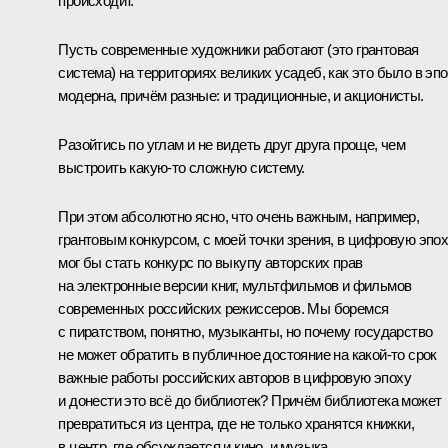
происходит.
Пусть современные художники работают (это грантовая
система) на территориях великих усадеб, как это было в эп
модерна, причём разные: и традиционные, и акционисты.
Разойтись по углам и не видеть друг друга проще, чем
выстроить какую‑то сложную систему.
При этом абсолютно ясно, что очень важным, например,
грантовым конкурсом, с моей точки зрения, в цифровую эпо
мог бы стать конкурс по выкупу авторских прав
на электронные версии книг, мультфильмов и фильмов
современных российских режиссеров. Мы боремся
с пиратством, понятно, музыканты, но почему государство
не может обратить в публичное достояние на какой‑то срок
важные работы российских авторов в цифровую эпоху
и донести это всё до библиотек? Причём библиотека может
превратиться из центра, где не только хранятся книжки,
в центр, где обсуждается и кино, и музыка.