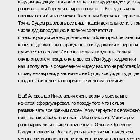
к аудиопродукции, что абсолютно точно аудиопродукцию на
развивать, мы боремся с пиратством, но… Вот здесь «но»
никаких нет и быть не может. То есть мы боремся с пиратств
Точка. Будем развивать все виды нашей деятельности, в то
числе аудиопродукцию, в полном соответствии
с действующим законодательством, и благоприобретателям
конечно, должны быть граждане, но и художники в широком
смысле этого слова. Их права нельзя нарушать. Если мы
опять отвернём назад, опять две копейки будут художники
наши получать, в современном мире у нас это не работает. 
страну не закроем, у нас ничего не будет, всё уйдёт туда, где
созданы наиболее благоприятные условия развития.
Ещё Александр Николаевич очень верную мысль, мне
кажется, сформулировал, по поводу того, что нельзя
размазывать всё ровным слоем. Хочу вернуться к возможн
повышению заработной платы. Мы сейчас и с Министром
разговаривали, и с вице-премьером, с Ольгой Юрьевной
Голодец говорили. Вот эти деньги, которые мы выделяем,
четыре миллиарда дополнительно, они могут поднять урове