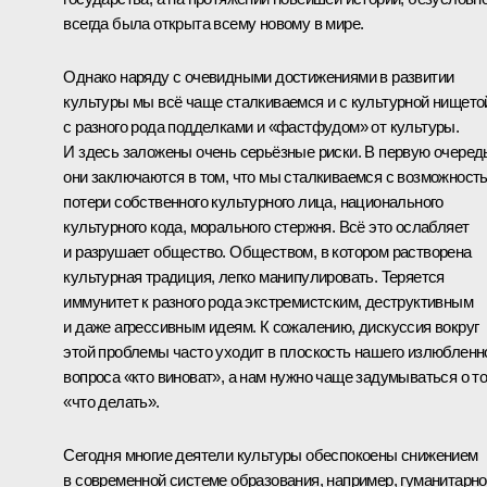
всегда была открыта всему новому в мире.
Однако наряду с очевидными достижениями в развитии
культуры мы всё чаще сталкиваемся и с культурной нището
с разного рода подделками и «фастфудом» от культуры.
И здесь заложены очень серьёзные риски. В первую очеред
они заключаются в том, что мы сталкиваемся с возможност
потери собственного культурного лица, национального
культурного кода, морального стержня. Всё это ослабляет
и разрушает общество. Обществом, в котором растворена
культурная традиция, легко манипулировать. Теряется
иммунитет к разного рода экстремистским, деструктивным
и даже агрессивным идеям. К сожалению, дискуссия вокруг
этой проблемы часто уходит в плоскость нашего излюбленн
вопроса «кто виноват», а нам нужно чаще задумываться о то
«что делать».
Сегодня многие деятели культуры обеспокоены снижением
в современной системе образования, например, гуманитарн