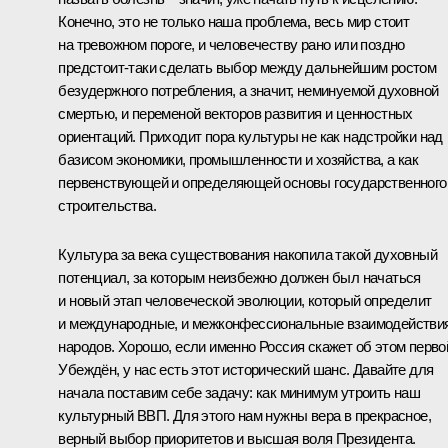
Конечно, это не только наша проблема, весь мир стоит
на тревожном пороге, и человечеству рано или поздно
предстоит‑таки сделать выбор между дальнейшим ростом
безудержного потребления, а значит, неминуемой духовной
смертью, и переменой векторов развития и ценностных
ориентаций. Приходит пора культуры не как надстройки над
базисом экономики, промышленности и хозяйства, а как
первенствующей и определяющей основы государственного
строительства.
Культура за века существования накопила такой духовный
потенциал, за которым неизбежно должен был начаться
и новый этап человеческой эволюции, который определит
и международные, и межконфессиональные взаимодействи
народов. Хорошо, если именно Россия скажет об этом перво
Убеждён, у нас есть этот исторический шанс. Давайте для
начала поставим себе задачу: как минимум утроить наш
культурный ВВП. Для этого нам нужны вера в прекрасное,
верный выбор приоритетов и высшая воля Президента.