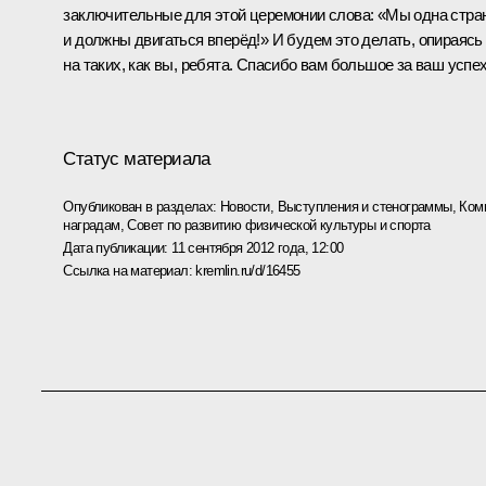
заключительные для этой церемонии слова: «Мы одна стра
и должны двигаться вперёд!» И будем это делать, опираясь
на таких, как вы, ребята. Спасибо вам большое за ваш успех
Статус материала
Опубликован в разделах:
Новости
,
Выступления и стенограммы
,
Ком
наградам
,
Совет по развитию физической культуры и спорта
Дата публикации:
11 сентября 2012 года, 12:00
Ссылка на материал:
kremlin.ru/d/16455