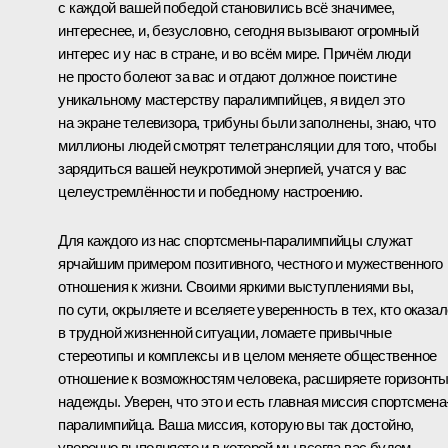
с каждой вашей победой становились всё значимее,
интереснее, и, безусловно, сегодня вызывают огромный
интерес и у нас в стране, и во всём мире. Причём люди
не просто болеют за вас и отдают должное поистине
уникальному мастерству паралимпийцев, я видел это
на экране телевизора, трибуны были заполнены, знаю, что
миллионы людей смотрят телетрансляции для того, чтобы
зарядиться вашей неукротимой энергией, учатся у вас
целеустремлённости и победному настроению.
Для каждого из нас спортсмены-паралимпийцы служат
ярчайшим примером позитивного, честного и мужественного
отношения к жизни. Своими яркими выступлениями вы,
по сути, окрыляете и вселяете уверенность в тех, кто оказа
в трудной жизненной ситуации, ломаете привычные
стереотипы и комплексы и в целом меняете общественное
отношение к возможностям человека, расширяете горизонт
надежды. Уверен, что это и есть главная миссия спортсмена
паралимпийца. Ваша миссия, которую вы так достойно,
уверенно выполняете и в которой мы всегда вас будем