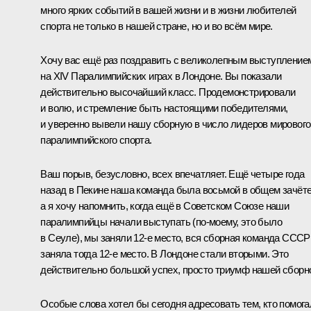
много ярких событий в вашей жизни и в жизни любителей
спорта не только в нашей стране, но и во всём мире.
Хочу вас ещё раз поздравить с великолепным выступление
на XIV Паралимпийских играх в Лондоне. Вы показали
действительно высочайший класс. Продемонстрировали
и волю, и стремление быть настоящими победителями,
и уверенно вывели нашу сборную в число лидеров мирового
паралимпийского спорта.
Ваш порыв, безусловно, всех впечатляет. Ещё четыре года
назад в Пекине наша команда была восьмой в общем зачёте
а я хочу напомнить, когда ещё в Советском Союзе наши
паралимпийцы начали выступать (по‑моему, это было
в Сеуле), мы заняли 12-е место, вся сборная команда СССР
заняла тогда 12-е место. В Лондоне стали вторыми. Это
действительно большой успех, просто триумф нашей сборн
Особые слова хотел бы сегодня адресовать тем, кто помога