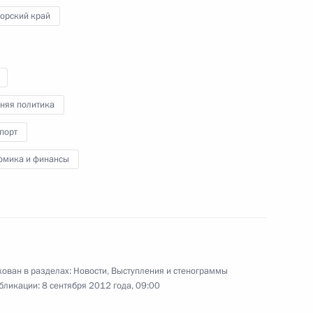
ми Паралимпийских игр
16
7м
орский край
няя политика
ик
порт
чи Дальневосточному
1
омика и финансы
ического ключа от нового
ован в разделах:
Новости
,
Выступления и стенограммы
восточного федерального
9
бликации:
8 сентября 2012 года, 09:00
льного университета