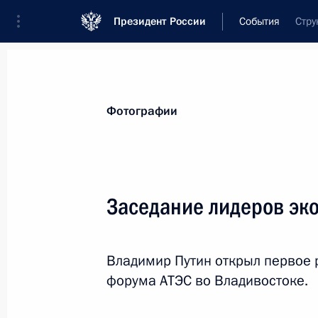
Президент России
События
Стру
Президент
Администрация
Государст
Новости
Стенограммы
Поездки
Те
Фотографии
Рубрикация материалов
Все материалы
Заседание лидеров эк
Послания Федеральному Собранию
Заявления по важнейшим вопросам
Владимир Путин открыл первое 
Совещания, заседания, рабочие встречи
форума АТЭС во Владивостоке.
Речи и обращения