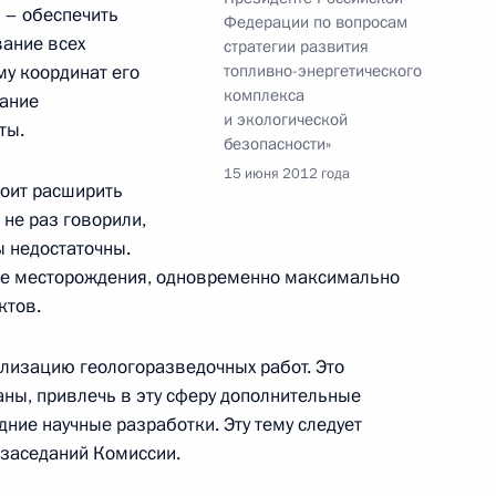
 – обеспечить
Федерации по вопросам
вание всех
стратегии развития
раммы вооружения в части
2
6м
му координат его
топливно-энергетического
комплекса
мание
и экологической
ты.
безопасности»
15 июня 2012 года
тоит расширить
не раз говорили,
 недостаточны.
ые месторождения, одновременно максимально
оенно-технического
1
9м
ктов.
сударствами
лизацию геологоразведочных работ. Это
аны, привлечь в эту сферу дополнительные
дние научные разработки. Эту тему следует
 заседаний Комиссии.
5