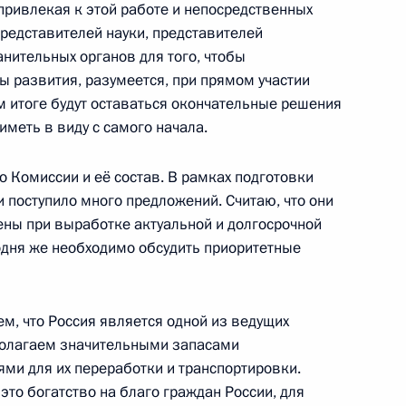
привлекая к этой работе и непосредственных
представителей науки, представителей
нительных органов для того, чтобы
ы развития, разумеется, при прямом участии
 Пучковым и Министром
м итоге будут оставаться окончательные решения
4м
оворуном
иметь в виду с самого начала.
 Комиссии и её состав. В рамках подготовки
 поступило много предложений. Считаю, что они
ны при выработке актуальной и долгосрочной
наводнением на Кубани
22м
одня же необходимо обсудить приоритетные
м, что Россия является одной из ведущих
полагаем значительными запасами
ми для их переработки и транспортировки.
это богатство на благо граждан России, для
ите прав предпринимателей
1