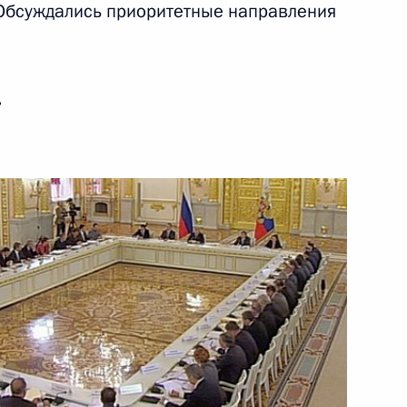
 Обсуждались приоритетные направления
ть следующие материалы
ь
межгосударственной комиссии
9
4м
иктором Януковичем
1
венного Совета и Совета
3