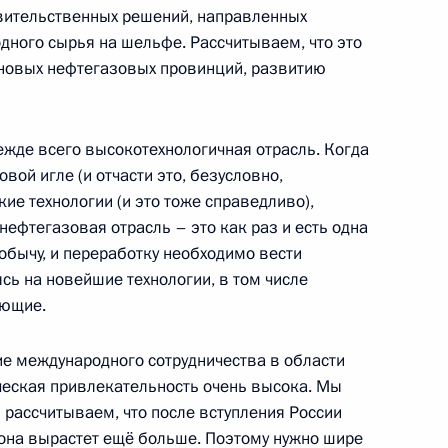
 палату музея-заповедника
авительственных решений, направленных
дного сырья на шельфе. Рассчитываем, что это
 новых нефтегазовых провинций, развитию
ежде всего высокотехнологичная отрасль. Когда
овой игле (и отчасти это, безусловно,
а 2013–2015 годы
ие технологии (и это тоже справедливо),
1
19м
нефтегазовая отрасль – это как раз и есть одна
обычу, и переработку необходимо вести
сь на новейшие технологии, в том числе
ающие.
х академий и университетов
3
7м
ие международного сотрудничества в области
ическая привлекательность очень высока. Мы
 рассчитываем, что после вступления России
она вырастет ещё больше. Поэтому нужно шире