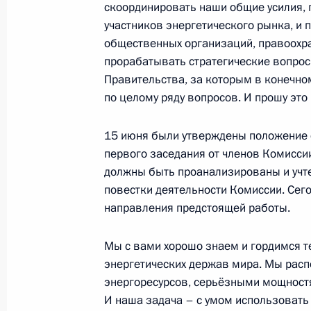
скоординировать наши общие усилия, 
участников энергетического рынка, и 
общественных организаций, правоохра
7 июля 2012 года, суббота
прорабатывать стратегические вопрос
Беседа с главой МЧС Владимиром
Правительства, за которым в конечно
регионального развития Олегом Г
по целому ряду вопросов. И прошу это 
7 июля 2012 года, 23:30
Крымск
15 июня были утверждены положение о
первого заседания от членов Комиссии
должны быть проанализированы и учте
Оперативное совещание в связи с 
повестки деятельности Комиссии. Сег
направления предстоящей работы.
7 июля 2012 года, 21:00
Крымск
Мы с вами хорошо знаем и гордимся те
энергетических держав мира. Мы рас
5 июля 2012 года, четверг
энергоресурсов, серьёзными мощностя
И наша задача – с умом использовать 
Встреча с Уполномоченным по защ