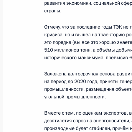
развития экономики, социальной сфер
Борисом Титовым
страны.
5 июля 2012 года, 14:00
Сочи
Отмечу, что за последние годы ТЭК не
кризиса, но и вышел на траекторию р
Встреча с губернатором Брянской
это порядка (вы все это хорошо знает
510 миллионов тонн, а объёмы добычи 
5 июля 2012 года, 12:35
Сочи
исторического максимума, превысив 6
Заложена долгосрочная основа развити
4 июля 2012 года, среда
на период до 2020 года, приняты ген
промышленности, размещения объекто
Встреча с исполняющим обязаннос
угольной промышленности.
области Евгением Савченко
4 июля 2012 года, 12:40
Сочи
Вместе с тем, по оценкам экспертов,
десятилетия спрос на энергоносители, 
производные будет стабилен, причём к