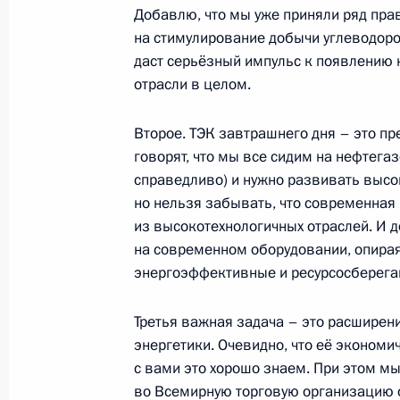
Владимир Путин посетил Оружейную
Добавлю, что мы уже приняли ряд пр
«Московский Кремль»
на стимулирование добычи углеводоро
29 июня 2012 года, 15:30
Москва, Кремль
даст серьёзный импульс к появлению
отрасли в целом.
Второе. ТЭК завтрашнего дня – это пр
28 июня 2012 года, четверг
говорят, что мы все сидим на нефтегаз
Подписано Бюджетное послание н
справедливо) и нужно развивать высок
но нельзя забывать, что современная 
28 июня 2012 года, 14:00
Москва, Кремль
из высокотехнологичных отраслей. И д
на современном оборудовании, опирая
энергоэффективные и ресурсосберег
Приём в честь выпускников военны
Третья важная задача – это расширен
28 июня 2012 года, 13:00
Москва, Кремль
энергетики. Очевидно, что её эконом
с вами это хорошо знаем. При этом мы
во Всемирную торговую организацию 