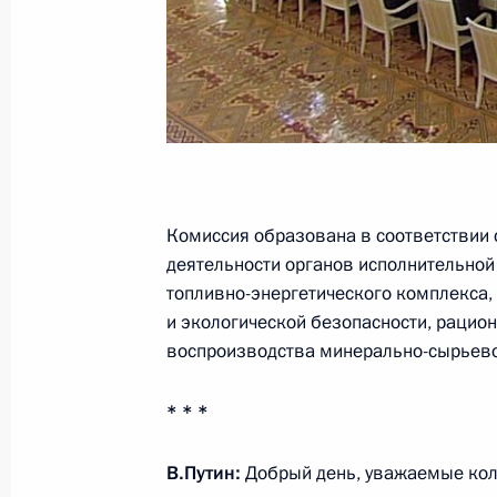
Министров Кубы Раулем Кастро
11 июля 2012 года, 18:00
Совещание по реализации указов 
социальной политики
11 июля 2012 года, 16:00
Московская облас
Комиссия образована в соответствии
деятельности органов исполнительной
топливно-энергетического комплекса
и экологической безопасности, рацио
10 июля 2012 года, вторник
воспроизводства минерально-сырьево
Встреча с Михаилом Федотовым, 
и Борисом Титовым
* * *
10 июля 2012 года, 19:00
Москва, Кремль
В.Путин:
Добрый день, уважаемые кол