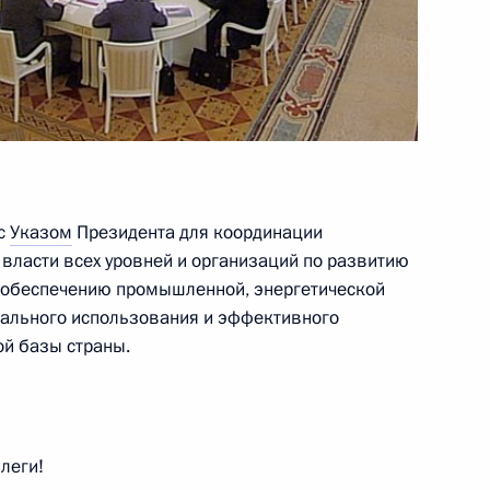
Президента в сфере
5
18м
ть, Ново-Огарёво
 с
Указом
Президента для координации
 власти всех уровней и организаций по развитию
, обеспечению промышленной, энергетической
нального использования и эффективного
й базы страны.
Владимиром Лукиным
4
30м
леги!