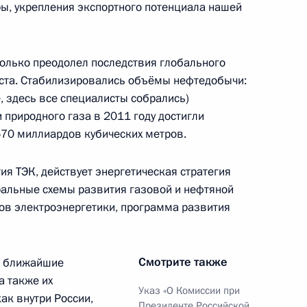
ы, укрепления экспортного потенциала нашей
 только преодолел последствия глобального
оста. Стабилизировались объёмы нефтедобычи:
 области Николаем Дениным
е, здесь все специалисты собрались)
2
природного газа в 2011 году достигли
70 миллиардов кубических метров.
я ТЭК, действует энергетическая стратегия
еральные схемы развития газовой и нефтяной
в электроэнергетики, программа развития
ти губернатора Белгородской
2
Смотрите также
 в ближайшие
а также их
Указ «О Комиссии при
ак внутри России,
Президенте Российской