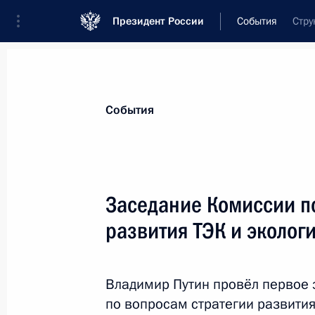
Президент России
События
Стру
Президент
Администрация
Государст
Новости
Стенограммы
Поездки
Те
События
Рубрикация материалов
Все материалы
Заседание Комиссии п
Послания Федеральному Собранию
развития ТЭК и эколог
Заявления по важнейшим вопросам
Совещания, заседания, рабочие встречи
Владимир Путин провёл первое 
Речи и обращения
по вопросам стратегии развити