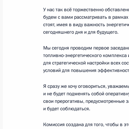
У нас так всё торжественно обставлен
Заседание Комиссии по вопросам с
будем с вами рассматривать в рамках 
и экологической безопасности
стоят, имея в виду важность энергети
10 июля 2012 года, 14:00
Москва, Кремль
сегодняшнего дня и для будущего.
Мы сегодня проводим первое заседани
топливно-энергетического комплекса 
9 июля 2012 года, понедельник
для стратегической настройки всех со
Совещание послов и постоянных пр
условий для повышения эффективност
9 июля 2012 года, 14:30
Москва
Я сразу же хочу оговориться, уважаем
и не будет подменять собой оперативн
свои прерогативы, предусмотренные за
Стенографический отчёт о совеща
и будет соблюдаться.
последствий наводнения на Кубани
9 июля 2012 года, 14:00
Москва
Комиссия создана для того, чтобы в 