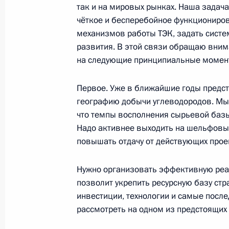
так и на мировых рынках. Наша задача
3 июля 2012 года, вторник
чёткое и бесперебойное функциониро
Совещание по выполнению госпрог
механизмов работы ТЭК, задать систе
оснащения Сухопутных войск и ВДВ
развития. В этой связи обращаю вни
на следующие принципиальные момен
3 июля 2012 года, 12:30
Сочи
Первое. Уже в ближайшие годы предс
географию добычи углеводородов. Мы 
2 июля 2012 года, понедельник
что темпы восполнения сырьевой базы
Надо активнее выходить на шельфов
Заседание Комиссии по вопросам в
повышать отдачу от действующих прое
сотрудничества с иностранными го
2 июля 2012 года, 17:00
Сочи
Нужно организовать эффективную реа
позволит укрепить ресурсную базу стр
инвестиции, технологии и самые после
29 июня 2012 года, пятница
рассмотреть на одном из предстоящих