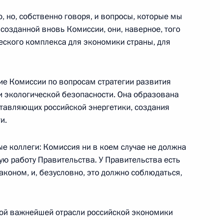
о, но, собственно говоря, и вопросы, которые мы
тратегии развития ТЭК
5
15м
созданной вновь Комиссии, они, наверное, того
ческого комплекса для экономики страны, для
е Комиссии по вопросам стратегии развития
и экологической безопасности. Она образована
ставляющих российской энергетики, создания
едставителей России
2
21м
и.
ые коллеги: Комиссия ни в коем случае не должна
ую работу Правительства. У Правительства есть
коном, и, безусловно, это должно соблюдаться,
нии по вопросам ликвидации
22м
этой важнейшей отрасли российской экономики