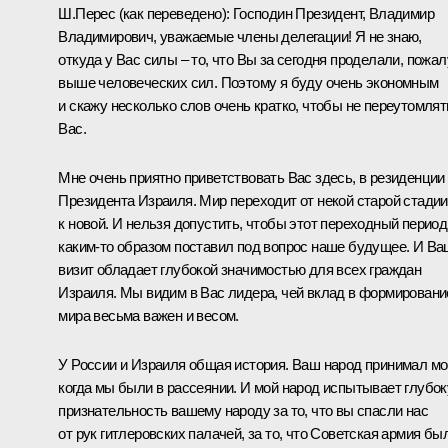
Ш.Перес
(как переведено)
: Господин Президент, Владимир
Владимирович, уважаемые члены делегации! Я не знаю,
откуда у Вас силы – то, что Вы за сегодня проделали, пожал
выше человеческих сил. Поэтому я буду очень экономным
и скажу несколько слов очень кратко, чтобы не переутомлят
Вас.
Мне очень приятно приветствовать Вас здесь, в резиденции
Президента Израиля. Мир переходит от некой старой стадии
к новой
.
И нельзя допустить, чтобы этот переходный период
каким‑то образом поставил под вопрос наше будущее. И Ва
визит обладает глубокой значимостью для всех граждан
Израиля. Мы видим в Вас лидера, чей вклад в формировани
мира весьма важен и весом.
У России и Израиля общая история. Ваш народ принимал мо
когда мы были в рассеянии. И мой народ испытывает глубо
признательность вашему народу за то, что вы спасли нас
от рук гитлеровских палачей, за то, что Советская армия бы