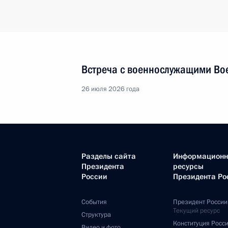
Встреча с военнослужащими Во
26 июля 2026 года
Разделы сайта
Информацион
Президента
ресурсы
России
Президента Ро
События
Президент России
Текущий ресурс
Структура
Конституция Росс
Видео и фото