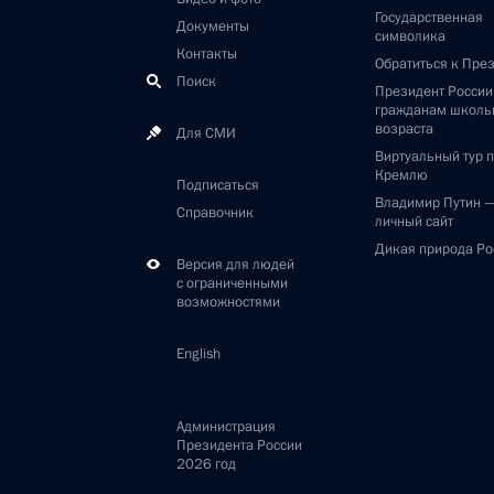
Государственная
Документы
символика
Контакты
Обратиться к Пре
Поиск
Президент Росси
гражданам школь
возраста
Для СМИ
Виртуальный тур 
Кремлю
Подписаться
Владимир Путин 
Справочник
личный сайт
Дикая природа Ро
Версия для людей
с ограниченными
возможностями
English
Администрация
Президента России
2026 год