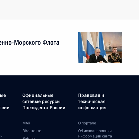
енно-Морского Флота
ные
Официальные
Правовая и
сетевые ресурсы
техническая
ссии
Президента России
информация
MAX
О портале
ВКонтакте
Об использовании
ии
информации сайта
Rutube