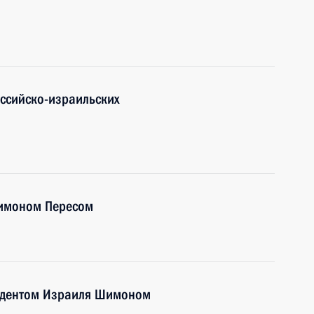
оссийско-израильских
Шимоном Пересом
зидентом Израиля Шимоном