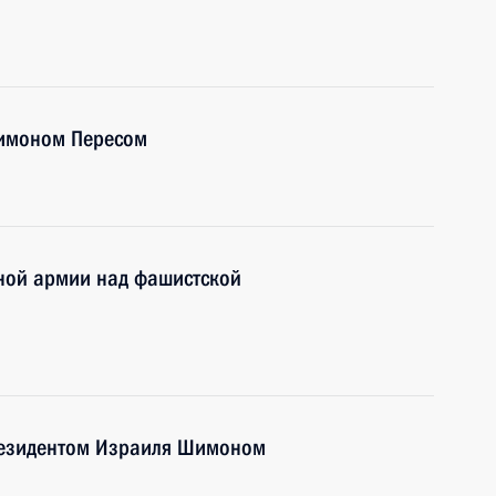
Шимоном Пересом
ной армии над фашистской
резидентом Израиля Шимоном