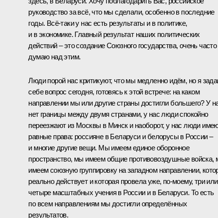
здесь, в Беларуси. Хочу поблагодарить Вас, российское
руководство за всё, что мы сделали, особенно в последние
годы. Всё‑таки у нас есть результаты и в политике,
и в экономике. Главный результат наших политических
действий – это создание Союзного государства, очень часто
думаю над этим.
Люди порой нас критикуют, что мы медленно идём, но я зад
себе вопрос сегодня, готовясь к этой встрече: на каком
направлении мы или другие страны достигли большего? У н
нет границы между двумя странами, у нас люди спокойно
переезжают из Москвы в Минск и наоборот, у нас люди име
равные права: россияне в Беларуси и белорусы в России –
и многие другие вещи. Мы имеем единое оборонное
пространство, мы имеем общие противовоздушные войска,
имеем союзную группировку на западном направлении, кото
реально действует и которая провела уже, по‑моему, три или
четыре масштабных учения в России и в Беларуси. То есть
по всем направлениям мы достигли определённых
результатов.