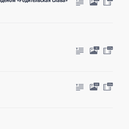
рденом «Родительская слава»
9
27м
19
25м