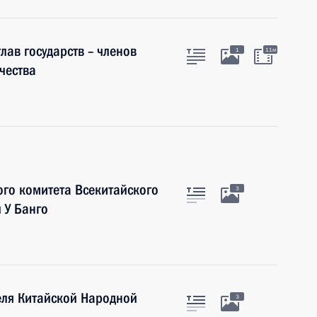
лав государств – членов
1
11м
чества
ого комитета Всекитайского
3
 У Банго
еля Китайской Народной
3