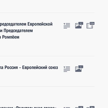
Председателем Европейской
1
53м
и Председателем
н Ромпёем
а Россия – Европейский союз
1
19
8м