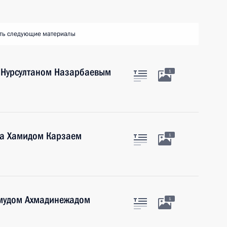
ть следующие материалы
а Нурсултаном Назарбаевым
1
на Хамидом Карзаем
1
хмудом Ахмадинежадом
1