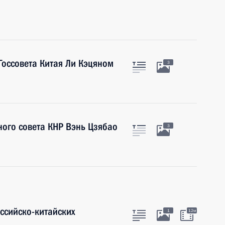
Госсовета Китая Ли Кэцяном
3
ного совета КНР Вэнь Цзябао
3
оссийско-китайских
1
12м