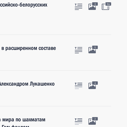
оссийско-белорусских
3
9м
 в расширенном составе
5
 Александром Лукашенко
4
а мира по шахматам
2