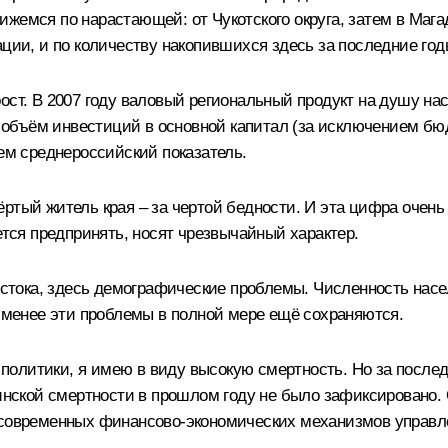
жемся по нарастающей: от Чукотского округа, затем в Мага
ации, и по количеству накопившихся здесь за последние го
ост. В 2007 году валовый региональный продукт на душу нас
, объём инвестиций в основной капитал (за исключением бю
чем среднероссийский показатель.
ртый житель края – за чертой бедности. И эта цифра очень 
ется предпринять, носят чрезвычайный характер.
Востока, здесь демографические проблемы. Численность нас
е менее эти проблемы в полной мере ещё сохраняются.
олитики, я имею в виду высокую смертность. Но за после
еринской смертности в прошлом году не было зафиксировано
 современных финансово-экономических механизмов управл