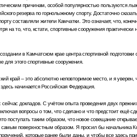
тическим причинам, особой популярностью пользуются лыжн
кого резерва по горнолыжному спорту. Достаточно сказать,
ту составляли жители Камчатки. Это означает, что, конечно
я на то, что, кстати, спортивные сооружения практически ни
 создании в Камчатском крае центра спортивной подготовк
е для этого спортивные сооружения.
кий край – это абсолютно неповторимое место, и я уверен
о здесь начинается Российская Федерация.
ас сейчас докладов. С учётом опыта проведения двух прежн
ключая вопросы о том, что сделано и что предстоит ещё сд
ято поступать таким образом, что новое совещание открывае
ся самым поверхностным образом. Я просил бы начальника К
 поручений, которые ранее были даны, и чтобы все здесь 