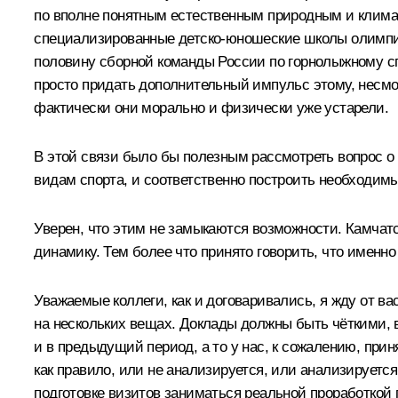
по вполне понятным естественным природным и клима
специализированные детско-юношеские школы олимпийс
половину сборной команды России по горнолыжному спор
просто придать дополнительный импульс этому, несмотр
фактически они морально и физически уже устарели.
В этой связи было бы полезным рассмотреть вопрос о
видам спорта, и соответственно построить необходимы
Уверен, что этим не замыкаются возможности. Камчатс
динамику. Тем более что принято говорить, что именн
Уважаемые коллеги, как и договаривались, я жду от в
на нескольких вещах. Доклады должны быть чёткими, в
и в предыдущий период, а то у нас, к сожалению, прин
как правило, или не анализируется, или анализирует
подготовке визитов заниматься реальной проработкой