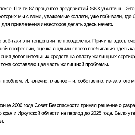
ексе. Почти 87 процентов предприятий ЖКХ убыточны. Это
 которых мы с вами, уважаемые коллеги, уже побывали, гд
ля привлечения инвесторов делать здесь нечего.
 но всё‑таки эти тенденции не преодолены. Причины здесь о
иной профессии, оценка людьми своего пребывания здесь как
ления дополнительных средств на оплату жилищных сертиф
то тоже составляющая часть жилищной проблемы.
проблем. И, конечно, главное – и, собственно, из‑за этого
конце 2006 года Совет Безопасности принял решение о разр
о края и Иркутской области на период до 2025 года. Было у
т.