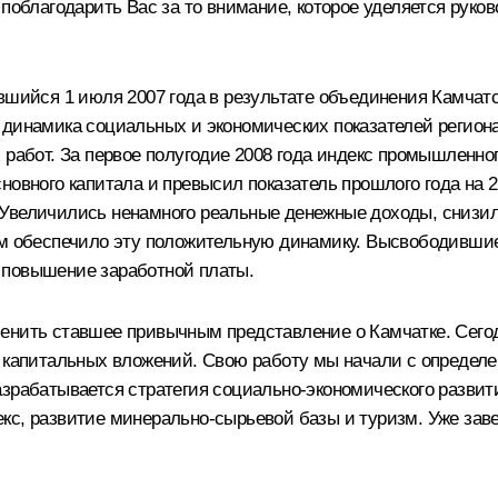
 поблагодарить Вас за то внимание, которое уделяется руко
вшийся 1 июля 2007 года в результате объединения Камчатск
 динамика социальных и экономических показателей регио
 работ. За первое полугодие 2008 года индекс промышленн
овного капитала и превысил показатель прошлого года на 25
 Увеличились ненамного реальные денежные доходы, снизи
ом обеспечило эту положительную динамику. Высвободивши
 повышение заработной платы.
енить ставшее привычным представление о Камчатке. Сего
я капитальных вложений. Свою работу мы начали с определе
азрабатывается стратегия социально-экономического разви
кс, развитие минерально-сырьевой базы и туризм. Уже зав