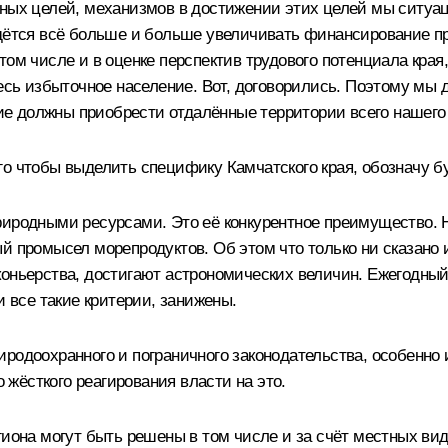
чных целей, механизмов в достижении этих целей мы ситуац
идётся всё больше и больше увеличивать финансирование п
том числе и в оценке перспектив трудового потенциала края
здесь избыточное население. Вот, договорились. Поэтому м
итие должны приобрести отдалённые территории всего нашего
о чтобы выделить специфику Камчатского края, обозначу б
иродными ресурсами. Это её конкурентное преимущество. Н
й промысел морепродуктов. Об этом что только ни сказано и
коньерства, достигают астрономических величин. Ежегодны
и все такие критерии, занижены.
иродоохранного и пограничного законодательства, особенн
о жёсткого реагирования власти на это.
гиона могут быть решены в том числе и за счёт местных ви