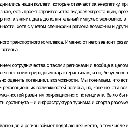
динились наши коллеги, которые отвечают за энергетику, пр
я знаю, есть проект строительства гидроэлектростанции, пр
гию, а значит, дать дополнительный импульс экономике, в
сти, хотя с учётом специфики региона возможны и другие
ого транспортного комплекса. Именно от него зависит разви
 региона.
ением сотрудничества с такими регионами и вообще в целом
кален по своим природным характеристикам, и он, безусловн
льно оценить потенциал, возможности. Мы понимаем, что ес
 рекреационных возможностей региона, но, конечно, эти во
возможностей развития рекреационного потенциала, было бы н
ь достигнута – и инфраструктура туризма и спорта разовьёт
авляющая и регион займёт подобающее место, в том числе и