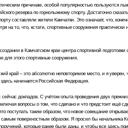
тическим причинам, особой популярностью пользуются лыжн
кого резерва по горнолыжному спорту. Достаточно сказать,
ту составляли жители Камчатки. Это означает, что, конечно
я на то, что, кстати, спортивные сооружения практически ни
 создании в Камчатском крае центра спортивной подготовк
е для этого спортивные сооружения.
кий край – это абсолютно неповторимое место, и я уверен
о здесь начинается Российская Федерация.
ас сейчас докладов. С учётом опыта проведения двух прежн
ключая вопросы о том, что сделано и что предстоит ещё сд
ято поступать таким образом, что новое совещание открывае
ся самым поверхностным образом. Я просил бы начальника К
 поручений, которые ранее были даны, и чтобы все здесь 