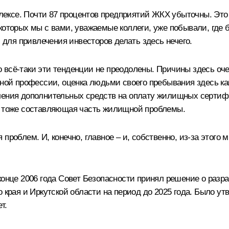
ексе. Почти 87 процентов предприятий ЖКХ убыточны. Это
 которых мы с вами, уважаемые коллеги, уже побывали, гд
ля привлечения инвесторов делать здесь нечего.
 но всё‑таки эти тенденции не преодолены. Причины здесь о
иной профессии, оценка людьми своего пребывания здесь как
ления дополнительных средств на оплату жилищных сертиф
то тоже составляющая часть жилищной проблемы.
проблем. И, конечно, главное – и, собственно, из‑за этого
конце 2006 года Совет Безопасности принял решение о разр
о края и Иркутской области на период до 2025 года. Было у
т.