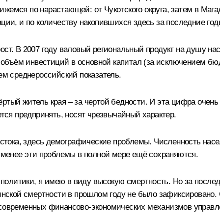
жемся по нарастающей: от Чукотского округа, затем в Мага
ации, и по количеству накопившихся здесь за последние го
ост. В 2007 году валовый региональный продукт на душу нас
, объём инвестиций в основной капитал (за исключением бю
чем среднероссийский показатель.
ртый житель края – за чертой бедности. И эта цифра очень 
ется предпринять, носят чрезвычайный характер.
Востока, здесь демографические проблемы. Численность нас
е менее эти проблемы в полной мере ещё сохраняются.
олитики, я имею в виду высокую смертность. Но за после
еринской смертности в прошлом году не было зафиксировано
 современных финансово-экономических механизмов управл