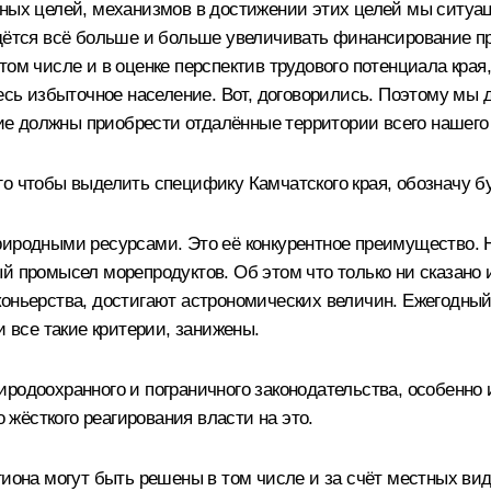
чных целей, механизмов в достижении этих целей мы ситуац
идётся всё больше и больше увеличивать финансирование п
том числе и в оценке перспектив трудового потенциала края
здесь избыточное население. Вот, договорились. Поэтому м
итие должны приобрести отдалённые территории всего нашего
о чтобы выделить специфику Камчатского края, обозначу б
иродными ресурсами. Это её конкурентное преимущество. Н
й промысел морепродуктов. Об этом что только ни сказано и
коньерства, достигают астрономических величин. Ежегодны
и все такие критерии, занижены.
иродоохранного и пограничного законодательства, особенн
о жёсткого реагирования власти на это.
гиона могут быть решены в том числе и за счёт местных ви