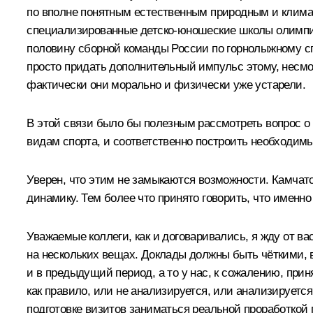
по вполне понятным естественным природным и клима
специализированные детско-юношеские школы олимпийс
половину сборной команды России по горнолыжному спор
просто придать дополнительный импульс этому, несмотр
фактически они морально и физически уже устарели.
В этой связи было бы полезным рассмотреть вопрос о
видам спорта, и соответственно построить необходимы
Уверен, что этим не замыкаются возможности. Камчатс
динамику. Тем более что принято говорить, что именн
Уважаемые коллеги, как и договаривались, я жду от в
на нескольких вещах. Доклады должны быть чёткими, в
и в предыдущий период, а то у нас, к сожалению, прин
как правило, или не анализируется, или анализирует
подготовке визитов заниматься реальной проработкой