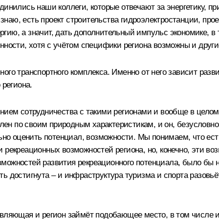
динились наши коллеги, которые отвечают за энергетику, пр
я знаю, есть проект строительства гидроэлектростанции, пр
гию, а значит, дать дополнительный импульс экономике, в
сти, хотя с учётом специфики региона возможны и другие
ого транспортного комплекса. Именно от него зависит разви
 региона.
ением сотрудничества с такими регионами и вообще в целом
кален по своим природным характеристикам, и он, безусловн
льно оценить потенциал, возможности. Мы понимаем, что ес
 рекреационных возможностей региона, но, конечно, эти во
возможностей развития рекреационного потенциала, было бы н
ь достигнута – и инфраструктура туризма и спорта разовьёт
авляющая и регион займёт подобающее место, в том числе и