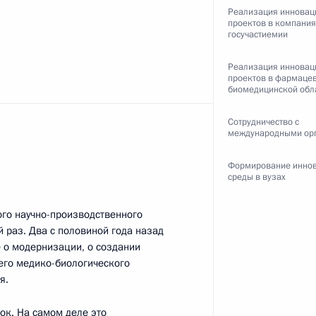
Реализация инновац
проектов в компания
госучастиемии
ть следующие материалы
Реализация инновац
проектов в фармацев
биомедицинской обл
Сотрудничество с
Камчатского края Владимиром
1
международными ор
Формирование инно
ть, Горки
среды в вузах
ого научно-производственного
й раз. Два с половиной года назад
мированию системы
5
47м
 о модернизации, о создании
его медико-биологического
я.
ок. На самом деле это