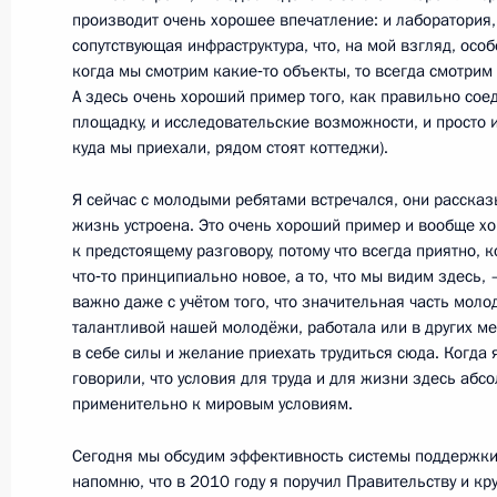
производит очень хорошее впечатление: и лаборатория,
сопутствующая инфраструктура, что, на мой взгляд, осо
21 марта 2012 года, среда
когда мы смотрим какие‑то объекты, то всегда смотри
Заседание Комиссии по модерниза
А здесь очень хороший пример того, как правильно сое
площадку, и исследовательские возможности, и просто и
развитию экономики России
куда мы приехали, рядом стоят коттеджи).
21 марта 2012 года, 15:10
Владимирская об
Я сейчас с молодыми ребятами встречался, они рассказы
жизнь устроена. Это очень хороший пример и вообще х
к предстоящему разговору, потому что всегда приятно, к
Рабочая встреча с губернатором В
что‑то принципиально новое, а то, что мы видим здесь, 
Николаем Виноградовым
важно даже с учётом того, что значительная часть моло
талантливой нашей молодёжи, работала или в других ме
21 марта 2012 года, 15:00
Владимирская об
в себе силы и желание приехать трудиться сюда. Когда 
говорили, что условия для труда и для жизни здесь аб
применительно к мировым условиям.
Встреча с научными сотрудниками 
Сегодня мы обсудим эффективность системы поддержки
«Генериум»
напомню, что в 2010 году я поручил Правительству и к