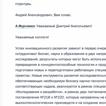
15 марта 2012 года, 16:00
Новокуйбышевск
структуры.
Андрей Александрович, Вам слово.
14 марта 2012 года, среда
А.Фурсенко
:
Уважаемый Дмитрий Анатольевич!
Расширенное заседание рабочей 
Уважаемые коллеги!
системы «Открытое правительство»
14 марта 2012 года, 15:45
Сколково
Успех инновационного развития зависит в первую очере
сотрудничают бизнес, наука и образование в двух напра
исследований, результаты которых могут быть использ
превращения в конкурентоспособные технологии и проду
13 марта 2012 года, вторник
подготовки новых и переподготовки работающих специа
проектах. Новые инструменты развития исследовательс
Заседание Совета по противодейст
обеспечивающих необходимую бизнесу научно-технолог
соответствующих кадров, реализуются в рамках специ
13 марта 2012 года, 15:30
Московская облас
«Исследования и разработки», в рамках двух постановл
постановления №218 и №220, которые направлены на в
высокотехнологических производств и на создание исс