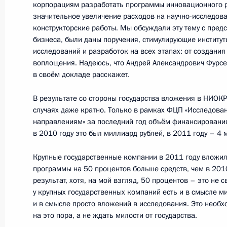
21 марта 2012 года, 14:30
Владимирская об
корпорациям разработать программы инновационного р
значительное увеличение расходов на научно-исследова
конструкторские работы. Мы обсуждали эту тему с пред
бизнеса, были даны поручения, стимулирующие институ
20 марта 2012 года, вторник
исследований и разработок на всех этапах: от создани
воплощения. Надеюсь, что Андрей Александрович Фурсе
Расширенное заседание коллегии 
в своём докладе расскажет.
20 марта 2012 года, 13:30
Москва
В результате со стороны государства вложения в НИОК
случаях даже кратно. Только в рамках ФЦП «Исследова
направлениям» за последний год объём финансирования
в 2010 году это был миллиард рублей, в 2011 году – 4 
19 марта 2012 года, понедельник
Заявление для прессы по итогам з
Крупные государственные компании в 2011 году вложи
программы на 50 процентов больше средств, чем в 201
Межгосударственного совета Евра
результат, хотя, на мой взгляд, 50 процентов – это не 
сообщества / Высшего Евразийско
у крупных государственных компаний есть и в смысле ми
19 марта 2012 года, 18:30
Москва, Кремль
и в смысле просто вложений в исследования. Это необ
на это пора, а не ждать милости от государства.