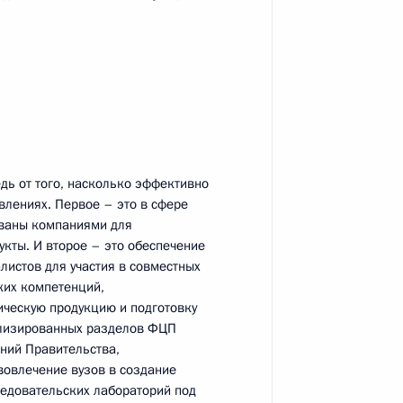
группы по формированию
7
32м
дь от того, насколько эффективно
влениях. Первое – это в сфере
ованы компаниями для
кты. И второе – это обеспечение
листов для участия в совместных
ких компетенций,
вию коррупции
3
11м
ическую продукцию и подготовку
ализированных разделов ФЦП
ть, Горки
ений Правительства,
овлечение вузов в создание
ледовательских лабораторий под