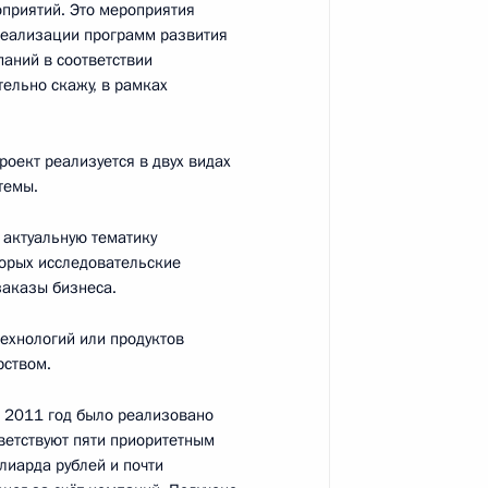
оприятий. Это мероприятия
реализации программ развития
ами, участвующими
аний в соответствии
1
ельно скажу, в рамках
ра на Северном Кавказе
роект реализуется в двух видах
темы.
уристического кластера
5
12м
 актуальную тематику
торых исследовательские
заказы бизнеса.
технологий или продуктов
рством.
раснодарского края
1
по 2011 год было реализовано
тветствуют пяти приоритетным
иарда рублей и почти