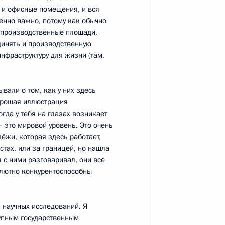
 и офисные помещения, и вся
бенно важно, потому как обычно
м производственные площади.
ции и технологическому
динять и производственную
7
15м
нфраструктуру для жизни (там,
ласть
вали о том, как у них здесь
орошая иллюстрация
огда у тебя на глазах возникает
ладимирской области
1
– это мировой уровень. Это очень
дёжи, которая здесь работает,
стах, или за границей, но нашла
ласть
я с ними разговаривал, они все
солютно конкурентоспособны
биотехнологического центра
8
 научных исследований. Я
рупным государственным