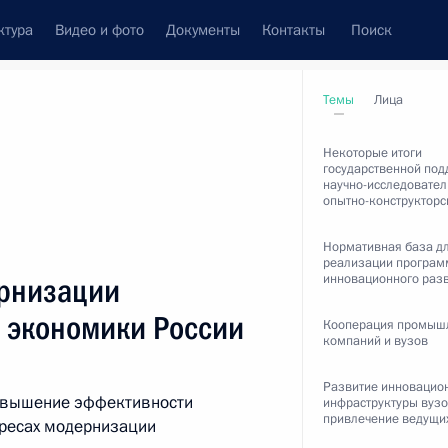
ктура
Видео и фото
Документы
Контакты
Поиск
венный Совет
Совет Безопасности
Комиссии и советы
Темы
Лица
леграммы
Сведения о Президенте
март, 2012
Некоторые итоги
государственной по
научно-исследовател
опытно-конструкторс
Нормативная база д
реализации програм
Встречи с представителями сообществ
инновационного раз
ернизации
Пресс-конференции
ю экономики России
Кооперация промыш
Интервью
компаний и вузов
Статьи
Развитие инновацио
Повышение эффективности
инфраструктуры вузо
привлечение ведущи
ересах модернизации