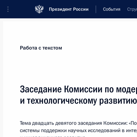
Президент России
События
Стру
Президент
Администрация
Государст
Новости
Стенограммы
Поездки
Те
Работа с текстом
Рубрикация материалов
Все материалы
Заседание Комиссии по мод
Послания Федеральному Собранию
и технологическому развити
Заявления по важнейшим вопросам
Совещания, заседания, рабочие встречи
Тема двадцать девятого заседания Комиссии: «
Речи и обращения
системы поддержки научных исследований в инт