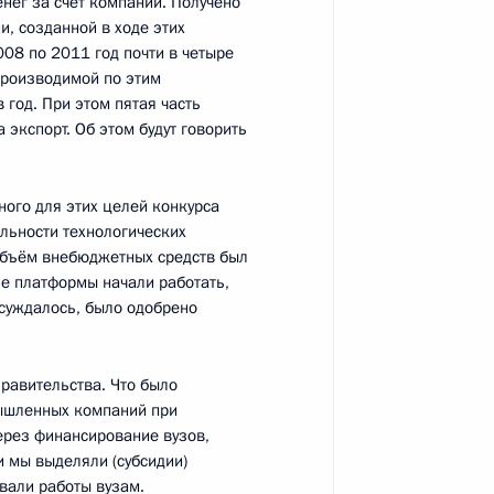
нег за счёт компаний. Получено
и, созданной в ходе этих
008 по 2011 год почти в четыре
производимой по этим
 год. При этом пятая часть
льства Владимиром Путиным
2
3м
 экспорт. Об этом будут говорить
яна
ного для этих целей конкурса
льности технологических
объём внебюджетных средств был
ие платформы начали работать,
ился с женщинами,
суждалось, было одобрено
5
5м
рад
ь, Горки
равительства. Что было
ышленных компаний при
ерез финансирование вузов,
и мы выделяли (субсидии)
ермского края Олегом
1
вали работы вузам.