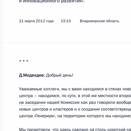
и инновационного развития».
Показа
21 марта 2012 года
15:10
Владимирская область
22 марта 2012 года, четверг
Рабочая встреча с губернатором 
* * *
Илюхиным
22 марта 2012 года, 19:00
Московская облас
Д.Медведев:
Добрый день!
Уважаемые коллеги, мы с вами находимся в стенах нов
центра – находимся, по сути, в этой же местности второ
Заседание рабочей группы по фор
на заседании
нашей Комиссии как раз говорили вообще
«Открытое правительство»
новых центров и кластеров и о создании соответствующ
центра «Генериум», на территории которого мы находимс
22 марта 2012 года, 16:45
Москва
Мы посмотрели, что здесь сделано за столь короткий ср