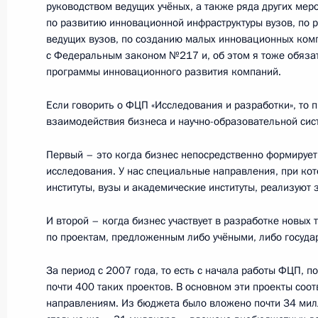
руководством ведущих учёных, а также ряда других мер
11 марта 2012 года, воскресенье
по развитию инновационной инфраструктуры вузов, по 
Встреча с иностранными инвестор
ведущих вузов, по созданию малых инновационных комп
с Федеральным законом №217 и, об этом я тоже обязат
в создании туристического класте
программы инновационного развития компаний.
11 марта 2012 года, 19:30
Краснодар
Если говорить о ФЦП «Исследования и разработки», то п
взаимодействия бизнеса и научно-образовательной сис
Совещание по вопросам развития т
Первый – это когда бизнес непосредственно формирует
на Северном Кавказе
исследования. У нас специальные направления, при ко
институты, вузы и академические институты, реализуют 
11 марта 2012 года, 18:30
Краснодар
И второй – когда бизнес участвует в разработке новых 
по проектам, предложенным либо учёными, либо госуда
Рабочая встреча с губернатором К
За период с 2007 года, то есть с начала работы ФЦП, 
Александром Ткачёвым
почти 400 таких проектов. В основном эти проекты соо
11 марта 2012 года, 15:30
Краснодар
направлениям. Из бюджета было вложено почти 34 милл