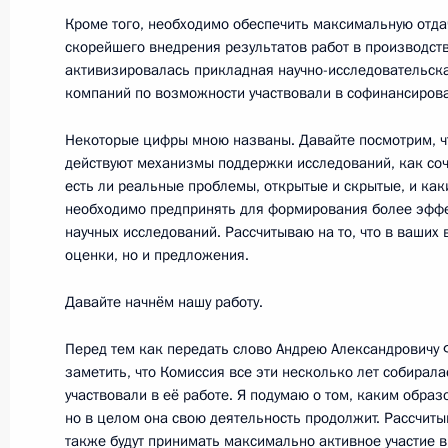
Кроме того, необходимо обеспечить максимальную отдач
Саммит Межгоссовета ЕврАзЭС / В
скорейшего внедрения результатов работ в производств
экономического совета
активизировалась прикладная научно-исследовательская
компаний по возможности участвовали в софинансиров
19 марта 2012 года, 18:20
Москва, Кремль
Некоторые цифры мною названы. Давайте посмотрим, что
действуют механизмы поддержки исследований, как со
есть ли реальные проблемы, открытые и скрытые, и ка
15 марта 2012 года, четверг
необходимо предпринять для формирования более эфф
научных исследований. Рассчитываю на то, что в ваших 
Рабочая встреча с губернатором С
оценки, но и предложения.
Владимиром Артяковым
15 марта 2012 года, 19:00
Новокуйбышевск
Давайте начнём нашу работу.
Перед тем как передать слово Андрею Александровичу Ф
заметить, что Комиссия все эти несколько лет собирала
Заседание Совета по развитию гр
участвовали в её работе. Я подумаю о том, каким образ
и правам человека
но в целом она свою деятельность продолжит. Рассчитыв
также будут принимать максимально активное участие 