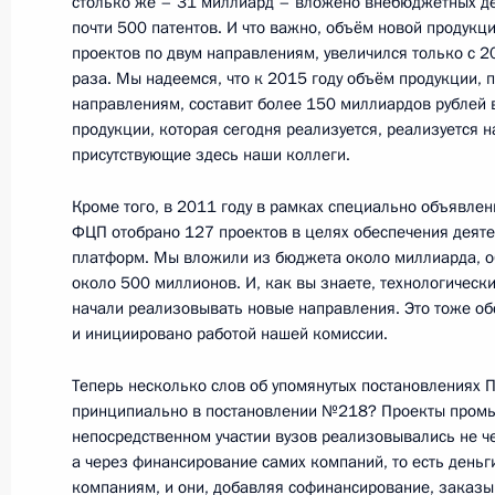
столько же – 31 миллиард – вложено внебюджетных де
почти 500 патентов. И что важно, объём новой продукци
проектов по двум направлениям, увеличился только с 2
8 марта 2012 года, четверг
раза. Мы надеемся, что к 2015 году объём продукции, 
направлениям, составит более 150 миллиардов рублей в
Встреча с Председателем Правите
продукции, которая сегодня реализуется, реализуется на
присутствующие здесь наши коллеги.
8 марта 2012 года, 13:00
Сочи, Красная Пол
Кроме того, в 2011 году в рамках специально объявлен
ФЦП отобрано 127 проектов в целях обеспечения деяте
платформ. Мы вложили из бюджета около миллиарда, 
7 марта 2012 года, среда
около 500 миллионов. И, как вы знаете, технологическ
В канун 8 Марта Президент встрет
начали реализовывать новые направления. Это тоже об
и инициировано работой нашей комиссии.
удостоенными государственных наг
7 марта 2012 года, 15:00
Московская област
Теперь несколько слов об упомянутых постановлениях П
принципиально в постановлении №218? Проекты пром
непосредственном участии вузов реализовывались не ч
а через финансирование самих компаний, то есть деньг
Рабочая встреча с губернатором П
компаниям, и они, добавляя софинансирование, заказы