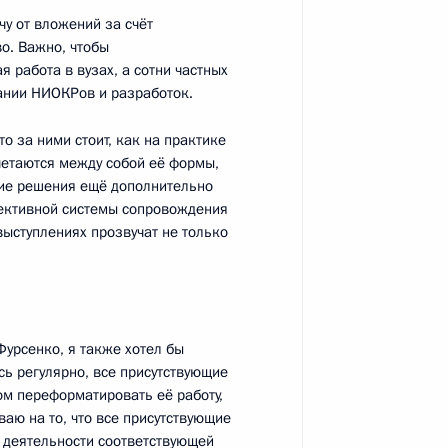
у от вложений за счёт
ысшего Евразийского
16
о. Важно, чтобы
 работа в вузах, а сотни частных
ании НИОКРов и разработок.
 за ними стоит, как на практике
четаются между собой её формы,
кие решения ещё дополнительно
ективной системы сопровождения
выступлениях прозвучат не только
амарской области
1
урсенко, я также хотел бы
сь регулярно, все присутствующие
ажданского общества
8
7м
ом переформатировать её работу,
аю на то, что все присутствующие
в деятельности соответствующей