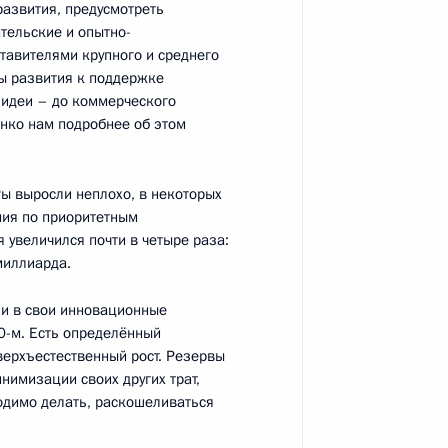
ласть
азвития, предусмотреть
тельские и опытно-
ставителями крупного и среднего
ты развития к поддержке
я идеи – до коммерческого
нко нам подробнее об этом
Министерства обороны
5
12м
Ры выросли неплохо, в некоторых
ния по приоритетным
 увеличился почти в четыре раза:
миллиарда.
аседания
ли в свои инновационные
1
5м
0-м. Есть определённый
зийского экономического
сверхъестественный рост. Резервы
го экономического совета
нимизации своих других трат,
ходимо делать, раскошеливаться