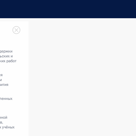
ддержки
ьских и
ких работ
ля
м
вития
ленных
нной
в,
х учёных