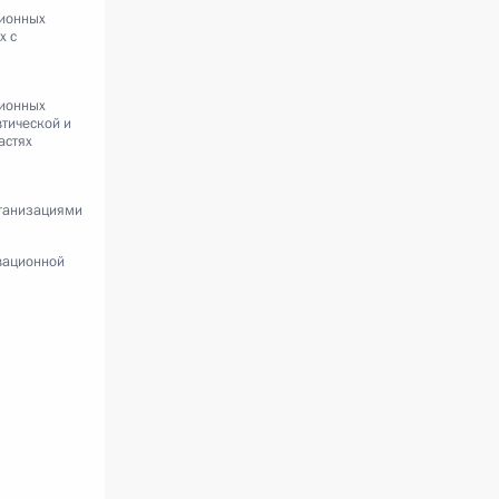
ионных
х с
ионных
тической и
астях
ганизациями
вационной