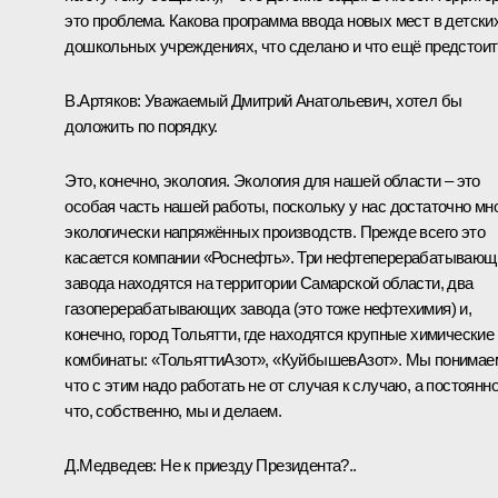
это проблема. Какова программа ввода новых мест в детски
дошкольных учреждениях, что сделано и что ещё предстоит
В.Артяков
:
Уважаемый Дмитрий Анатольевич, хотел бы
доложить по порядку.
Это, конечно, экология. Экология для нашей области – это
особая часть нашей работы, поскольку у нас достаточно мн
экологически напряжённых производств. Прежде всего это
касается компании «Роснефть». Три нефтеперерабатывающ
завода находятся на территории Самарской области, два
газоперерабатывающих завода (это тоже нефтехимия) и,
конечно, город Тольятти, где находятся крупные химические
комбинаты: «ТольяттиАзот», «КуйбышевАзот». Мы понимае
что с этим надо работать не от случая к случаю, а постоянно
что, собственно, мы и делаем.
Д.Медведев:
Не к приезду Президента?..