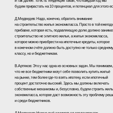
и так далее. То есть тенденция такая, что каждый год мы
будем прирастать на 10 процентов, и потенциал для этого ес
Д.Медведев:
Надо, конечно, обратить внимание
на строительство жилья экономкласса. Просто в той ежегод
прибавке, которая есть, подавляющую долю должно занима
строительство не элитного жилья, а жилья экономкласса,
которое можно приобрести на ипотечные кредиты, которое
в конечном счёте должно быть доступно не только среднем
классу, но и бюджетникам.
В.Артяков:
Это у нас одна из основных задач. Мы понимаем,
что не все бюджетники могут себе позволить купить жильё
на рынке, тем более где‑то взять ипотеку, если ипотечный
процент достаточно высокий. Здесь мы должны включать
собственные механизмы и, безусловно, будем строить жил
экономкласса, которое даст возможность эту проблему реш
и среди бюджетников.
Д.Медведев:
Нужно ещё заниматься созданием так