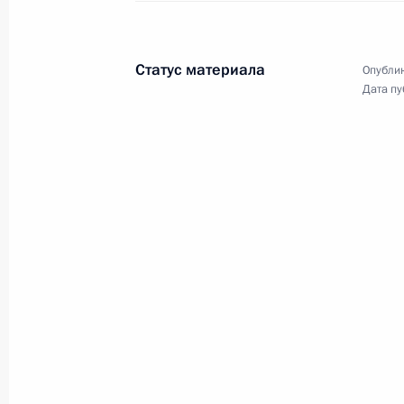
11 марта 2012 года
Аудио, 12 мин.
Статус материала
Опублик
Дата пу
Совещание по вопросам
создания общественного
телевидения