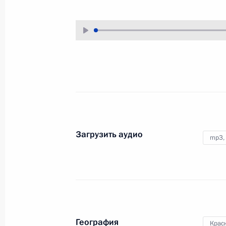
3 апреля 2012 года
Аудио, 10 мин.
Загрузить аудио
mp3,
Заседание рабочей группы
по формированию системы
«Открытое правительство»
География
Крас