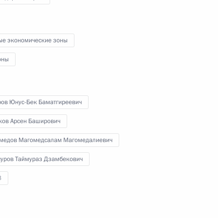
20 марта 2012 года
Аудио, 12 мин.
ые экономические зоны
оны
ров Юнус-Бек Баматгиреевич
ков Арсен Баширович
медов Магомедсалам Магомедалиевич
уров Таймураз Дзамбекович
Обращение к гражданам
3
России