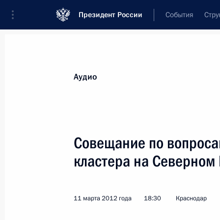
Президент России
События
Стру
Видеозаписи
Фотографии
Аудиозапи
Все материалы
Выступления
Совещан
Аудио
Показа
Совещание по вопроса
кластера на Северном
Встреча с руководителями
инициативных групп
11 марта 2012 года
18:30
Краснодар
по созданию политических
партий