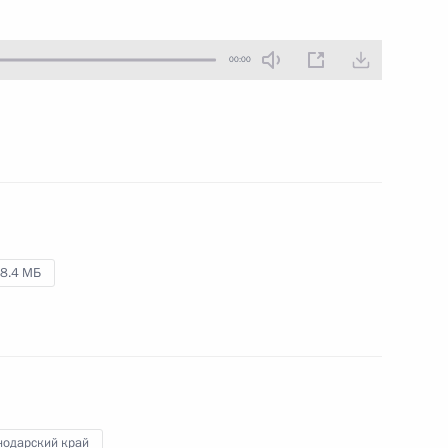
23 марта 2012 года
Аудио, 28 мин.
00:00
8.4 МБ
Расширенное заседание
коллегии Министерства
обороны
нодарский край