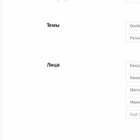
22 марта 2012 года
Аудио, 8 мин.
Темы
Особ
Реги
Лица
Евку
Кано
Маго
Мамс
Совещание по вопросам
Ещё 
развития туристического
кластера на Северном
Кавказе