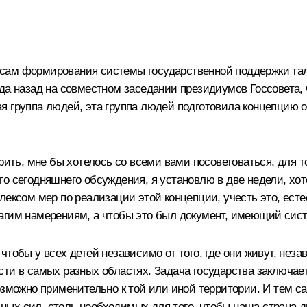
сам формирования системы государственной поддержки та
ода назад на совместном
заседании
президиумов Госсовета, С
ая группа людей, эта группа людей подготовила концепцию
рить, мне бы хотелось со всеми вами посоветоваться, для то
о сегодняшнего обсуждения, я установлю в две недели, хот
лексом мер по реализации этой концепции, учесть это, есте
лагим намерениям, а чтобы это был документ, имеющий си
тобы у всех детей независимо от того, где они живут, неза
ти в самых разных областях. Задача государства заключает
возможно применительно к той или иной территории. И тем 
льных сил, столь необходимых для того, чтобы наша страна 