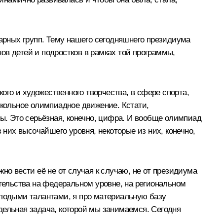
тарных групп. Тему нашего сегодняшнего президиума
ов детей и подростков в рамках той программы,
го и художественного творчества, в сфере спорта,
школьное олимпиадное движение. Кстати,
сы. Это серьёзная, конечно, цифра. И вообще олимпиад
 них высочайшего уровня, некоторые из них, конечно,
но вести её не от случая к случаю, не от президиума
ательства на федеральном уровне, на региональном
олодыми талантами, я про материальную базу
тдельная задача, которой мы занимаемся. Сегодня