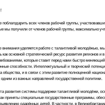
!
е поблагодарить всех членов рабочей группы, участвовавши
рые мы получили от членов рабочей группы, максимально уч
е внимания уделяется работе с талантливой молодёжью, м
как основной стратегический ресурс развития регионов и 
ребованиями, которые ставит перед нами быстро меняющийс
нные способности. Интеллектуальный и творческий потенци
ла общества, и в связи с этим развитие полноценной нацио
 одним из важных направлений государственной политики.
та развития системы поддержки талантливой молодёжи, ос
стран приняты специальные государственные программы, об
о выявлению одарённых детей. В частности, в Великобритан