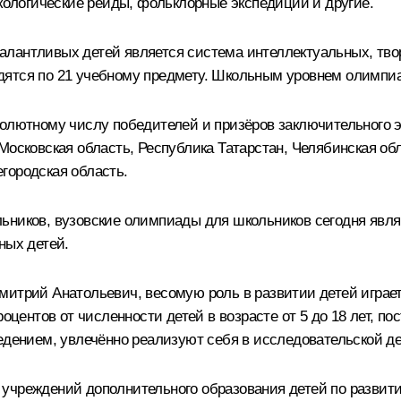
экологические рейды, фольклорные экспедиции и другие.
лантливых детей является система интеллектуальных, творч
дятся по 21 учебному предмету. Школьным уровнем олимпи
бсолютному числу победителей и призёров заключительного
Московская область, Республика Татарстан, Челябинская обл
городская область.
льников, вузовские олимпиады для школьников сегодня яв
ных детей.
митрий Анатольевич, весомую роль в развитии детей играе
роцентов от численности детей в возрасте от 5 до 18 лет, 
едением, увлечённо реализуют себя в исследовательской д
учреждений дополнительного образования детей по развити