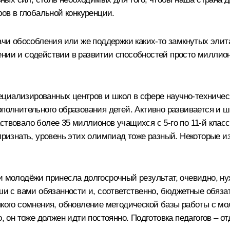
ров в глобальной конкуренции.
дачи обособления или же поддержки каких‑то замкнутых эли
нии и содействии в развитии способностей просто миллион
циализированных центров и школ в сфере научно-техническо
ополнительного образования детей. Активно развивается и 
ствовало более 35 миллионов учащихся с 5-го по 11-й клас
признать, уровень этих олимпиад тоже разный. Некоторые из
и молодёжи принесла долгосрочный результат, очевидно, нуж
аши с вами обязанности и, соответственно, бюджетные обяз
сякого сомнения, обновление методической базы работы с м
о, он тоже должен идти постоянно. Подготовка педагогов – о