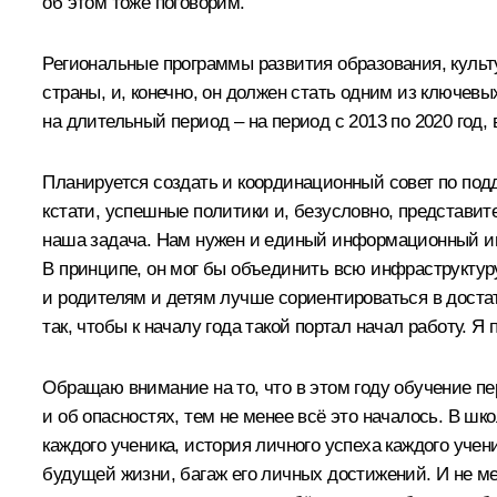
об этом тоже поговорим.
Региональные программы развития образования, культу
страны, и, конечно, он должен стать одним из ключев
на длительный период – на период с 2013 по 2020 год
Планируется создать и координационный совет по подде
кстати, успешные политики и, безусловно, представит
наша задача. Нам нужен и единый информационный инте
В принципе, он мог бы объединить всю инфраструктуру
и родителям и детям лучше сориентироваться в достат
так, чтобы к началу года такой портал начал работу. 
Обращаю внимание на то, что в этом году обучение пе
и об опасностях, тем не менее всё это началось. В ш
каждого ученика, история личного успеха каждого учен
будущей жизни, багаж его личных достижений. И не ме