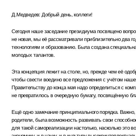
Д.Медведев:
Добрый день, коллеги!
Сегодня наше заседание президиума посвящено вопро
не новая, мы её рассматривали приблизительно два г
технологиям и образованию. Была создана специальн
молодых талантов.
Эта концепция лежит на столе, но, прежде чем её одоб
чтобы свести воедино все предложения с учётом нашег
Правительству до конца мая надо определиться с комп
не превратилось в очередную бумагу, посвящённую б
Ещё одно замечание принципиального порядка. Важно, ч
родители, была возможность развивать свои способнос
для такой самореализации настолько, насколько это 
экономику, и в науку, и в культуру высокоинтеллектуа