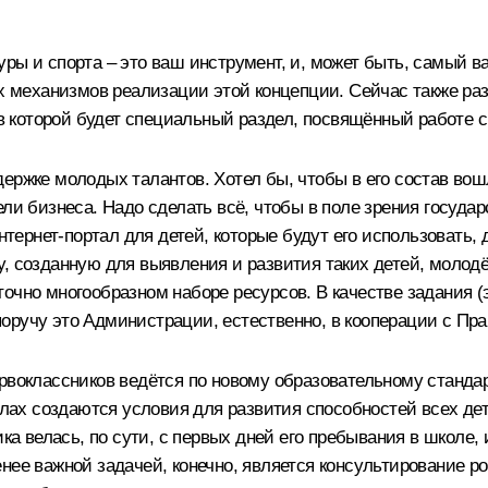
ры и спорта – это ваш инструмент, и, может быть, самый в
ых механизмов реализации этой концепции. Сейчас также р
, в которой будет специальный раздел, посвящённый работе 
ржке молодых талантов. Хотел бы, чтобы в его состав вошл
ели бизнеса. Надо сделать всё, чтобы в поле зрения госуда
рнет-портал для детей, которые будут его использовать, д
, созданную для выявления и развития таких детей, молодё
очно многообразном наборе ресурсов. В качестве задания 
Я поручу это Администрации, естественно, в кооперации с П
рвоклассников ведётся по новому образовательному стандарт
колах создаются условия для развития способностей всех де
ика велась, по сути, с первых дней его пребывания в школе
нее важной задачей, конечно, является консультирование ро