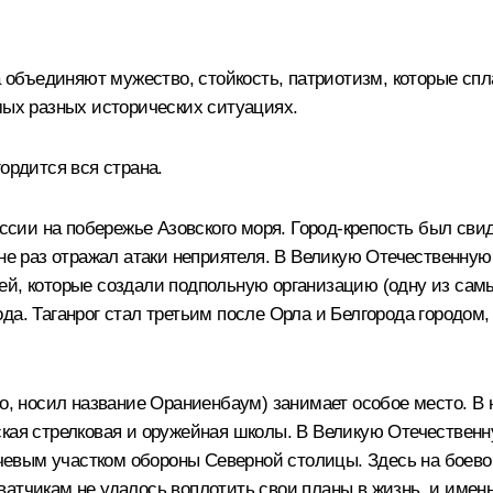
да объединяют мужество, стойкость, патриотизм, которые сп
мых разных исторических ситуациях.
ордится вся страна.
России на побережье Азовского моря. Город-крепость был св
не раз отражал атаки неприятеля. В Великую Отечественную 
й, которые создали подпольную организацию (одну из самых
да. Таганрог стал третьим после Орла и Белгорода городом,
но, носил название Ораниенбаум) занимает особое место. 
рская стрелковая и оружейная школы. В Великую Отечестве
евым участком обороны Северной столицы. Здесь на боевом
атчикам не удалось воплотить свои планы в жизнь, и именн