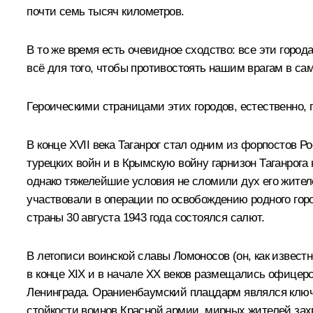
почти семь тысяч километров.
В то же время есть очевидное сходство: все эти горо
всё для того, чтобы противостоять нашим врагам в са
Героическими страницами этих городов, естественно, г
В конце XVII века Таганрог стал одним из форпостов 
турецких войн и в Крымскую войну гарнизон Таганрога 
однако тяжелейшие условия не сломили дух его жителе
участвовали в операции по освобождению родного горо
страны 30 августа 1943 года состоялся салют.
В летописи воинской славы Ломоносов (он, как извест
в конце XIX и в начале XX веков размещались офице
Ленинграда. Ораниенбаумский плацдарм являлся ключ
стойкости воинов Красной армии, мирных жителей захв