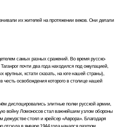
лачивали их жителей на протяжении веков. Они делали
идетелем самых разных сражений. Во время русско-
Таганрог почти два года находился под оккупацией,
 крупных, кстати сказать, на юге нашей страны),
 в честь освобождения которого в столице нашей
В нём дислоцировались элитные полки русской армии,
нную войну Ломоносов стал важнейшим узлом обороны
 дежурстве стоял и крейсер «Аврора». Благодаря
о отсюда в январе 1944 года начался разгром