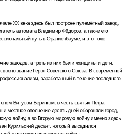
ачале XX века здесь был построен пулемётный завод,
етатель автомата Владимир Фёдоров, а также его
ессиональный путь в Ораниенбауме, и это тоже
ие заводов, а треть из них были женщины и дети,
своено звание Героя Советского Союза. В современной
профессионализм, заработанный в течение последнего
телем Витусом Берингом, в честь святых Петра
н и местное ополчение десять дней обороняли город,
нскую войну, а во Вторую мировую войну именно здесь
ван Курильский десант, который высадился
ной в истории человечества войны.