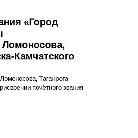
ания «Город
ы
 Ломоносова,
ска-Камчатского
 Ломоносова, Таганрога
присвоении почётного звания