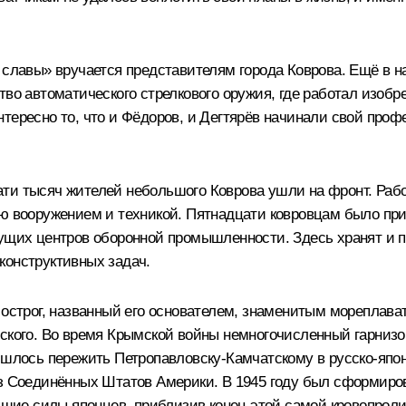
 славы» вручается представителям города Коврова. Ещё в н
тво автоматического стрелкового оружия, где работал изобр
тересно то, что и Фёдоров, и Дегтярёв начинали свой проф
ти тысяч жителей небольшого Коврова ушли на фронт. Рабоч
ию вооружением и техникой. Пятнадцати ковровцам было при
дущих центров оборонной промышленности. Здесь хранят и 
конструктивных задач.
 острог, названный его основателем, знаменитым мореплава
ского. Во время Крымской войны немногочисленный гарнизо
ришлось пережить Петропавловску-Камчатскому в русско-япо
из Соединённых Штатов Америки. В 1945 году был сформиро
ие силы японцев, приблизив конец этой самой кровопролит