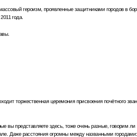
 массовый героизм, проявленные защитниками городов в бор
2011 года.
авы.
роходит торжественная церемония присвоения почётного зва
орые вы представляете здесь, тоже очень разные, говорим л
але. Даже расстояния огромны между названными городами