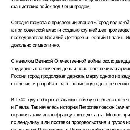
фашистских войск под Ленинградом.
Сегодня грамота о присвоении звания «Город воинской
а при советской власти создано крупнейшее производс
последователи Василий Дегтярёв и Георгий Шпагин. Ин
довольно символично.
С началом Великой Отечественной войны около двадца
трудились практически день и ночь, обеспечивая арм
России город продолжает держать марку одного из ве
столетия, и разрабатывают новые подходы к решению 
В 1740 году на берегах Авачинской бухты был заложен
и Павла. Так началась история Петропавловска-Камчат
отражая атаки англо-французского десанта. Многое п
по ленд-лизу шли поставки продовольствия и грузов 
на островах Парамушир и Шумшу и выбил превосходящ