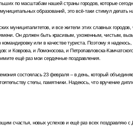
льших по масштабам нашей страны городов, которые сегодн
 муниципальных образований, это всё‑таки стимул делать 
ких муниципалитетов, и все жители этих славных городов, ч
 имени. Он должен быть красивым, ухоженным, чистым, вызы
од в командировку или в качестве туриста. Поэтому я надеюс
в: и Коврова, и Ломоносова, и Петропавловска-Камчатского,
римите ещё раз мои сердечные поздравления.
ремония состоялась 23 февраля – в день, который объединяе
тоятельству стелы, памятники. Надеюсь, что вручение ди
щим счастья, новых успехов и ещё раз всех поздравляю с 