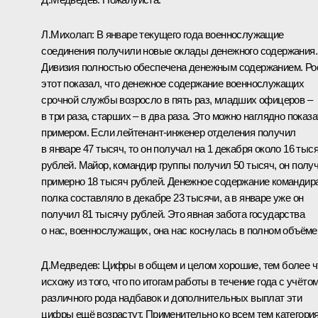
Л.Михолап:
В январе текущего года военнослужащие
соединения получили новые оклады денежного содержания.
Дивизия полностью обеспечена денежным содержанием. Ро
этот показал, что денежное содержание военнослужащих
срочной службы возросло в пять раз, младших офицеров –
в три раза, старших – в два раза. Это можно наглядно показа
примером. Если лейтенант-инженер отделения получил
в январе 47 тысяч, то он получал на 1 декабря около 16 тыс
рублей. Майор, командир группы получил 50 тысяч, он полу
примерно 18 тысяч рублей. Денежное содержание командир
полка составляло в декабре 23 тысячи, а в январе уже он
получил 81 тысячу рублей. Это явная забота государства
о нас, военнослужащих, она нас коснулась в полном объёме
Д.Медведев:
Цифры в общем и целом хорошие, тем более ч
исхожу из того, что по итогам работы в течение года с учёто
различного рода надбавок и дополнительных выплат эти
цифры ещё возрастут. Применительно ко всем тем категори