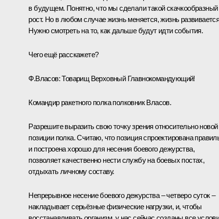
в будущем. Понятно, что мы сделали такой скачкообразный
рост. Но в любом случае жизнь меняется, жизнь развивается
Нужно смотреть на то, как дальше будут идти события.
Чего ещё расскажете?
Ф.Власов:
Товарищ Верховный Главнокомандующий!
Командир ракетного полка полковник Власов.
Разрешите выразить свою точку зрения относительно новой
позиции полка. Считаю, что позиция спроектирована правил
и построена хорошо для несения боевого дежурства,
позволяет качественно нести службу на боевых постах,
отдыхать личному составу.
Непрерывное несение боевого дежурства – четверо суток –
накладывает серьёзные физические нагрузки, и, чтобы
восстанавливать организм, у нас сейчас созданы все услови