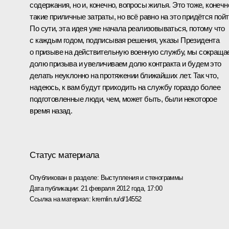
содержания, но и, конечно, вопросы жилья. Это тоже, конечн
такие приличные затраты, но всё равно на это придётся пойт
По сути, эта идея уже начала реализовываться, потому что
с каждым годом, подписывая решения, указы Президента
о призыве на действительную военную службу, мы сокраща
долю призыва и увеличиваем долю контракта и будем это
делать неуклонно на протяжении ближайших лет. Так что,
надеюсь, к вам будут приходить на службу гораздо более
подготовленные люди, чем, может быть, были некоторое
время назад.
Статус материала
Опубликован в разделе:
Выступления и стенограммы
Дата публикации:
21 февраля 2012 года, 17:00
Ссылка на материал:
kremlin.ru/d/14552