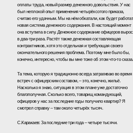
оплаты труда, новый размер денежного довольствия. У нас
был неплохой опыт применения четырёхсотого приказа,
считаю его удачным. Мы на нём обкатали, как будет работа
новая система денежного содержания. В настоящий момент
она вступила в силу. Денежное содержание офицеров выро
в два-три раза. Растёт также денежная составляющая
контрактников, хотя это отдельная и требующая своего
окончательного решения проблема. Поэтому мне было бы,
конечно, интересно, чтобы вы мне тоже об этом что‑то сказа
Та тема, которую я традиционно всегда затрагиваю во время
встреч с офицерским составом, – это, конечно, жильё.
Насколько я знаю, ситуация в этом плане уже достаточно
благополучная. Сколько всего, товарищ командующий,
офицеров у нас за последние годы получило квартир? Я
смотрел справку – там около четырёх тысяч.
С.Каракаев:
За последние три года – четыре тысячи.