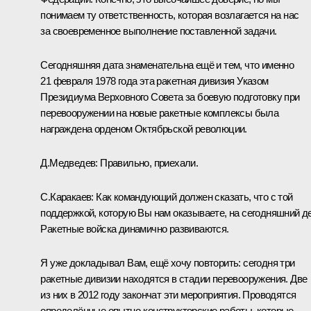
понимаем ту ответственность, которая возлагается на нас
за своевременное выполнение поставленной задачи.
Сегодняшняя дата знаменательна ещё и тем, что именно
21 февраля 1978 года эта ракетная дивизия Указом
Президиума Верховного Совета за боевую подготовку при
перевооружении на новые ракетные комплексы была
награждена орденом Октябрьской революции.
Д.Медведев:
Правильно, приехали.
С.Каракаев:
Как командующий должен сказать, что с той
поддержкой, которую Вы нам оказываете, на сегодняшний д
Ракетные войска динамично развиваются.
Я уже докладывал Вам, ещё хочу повторить: сегодня три
ракетные дивизии находятся в стадии перевооружения. Две
из них в 2012 году закончат эти мероприятия. Проводятся
определённые опытно-конструкторские работы, которые