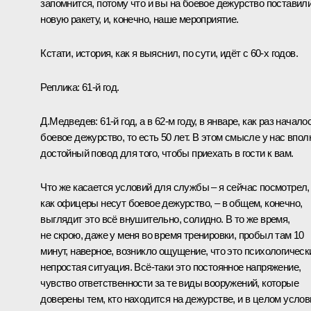
запомнится, потому что и вы на боевое дежурство поставил
новую ракету, и, конечно, наше мероприятие.
Кстати, история, как я выяснил, по сути, идёт с 60-х годов.
Реплика:
61-й год.
Д.Медведев:
61-й год, а в 62-м году, в январе, как раз начало
боевое дежурство, то есть 50 лет. В этом смысле у нас впол
достойный повод для того, чтобы приехать в гости к вам.
Что же касается условий для службы – я сейчас посмотрел,
как офицеры несут боевое дежурство, – в общем, конечно,
выглядит это всё внушительно, солидно. В то же время,
не скрою, даже у меня во время тренировки, пробыл там 10
минут, наверное, возникло ощущение, что это психологическ
непростая ситуация. Всё‑таки это постоянное напряжение,
чувство ответственности за те виды вооружений, которые
доверены тем, кто находится на дежурстве, и в целом услов