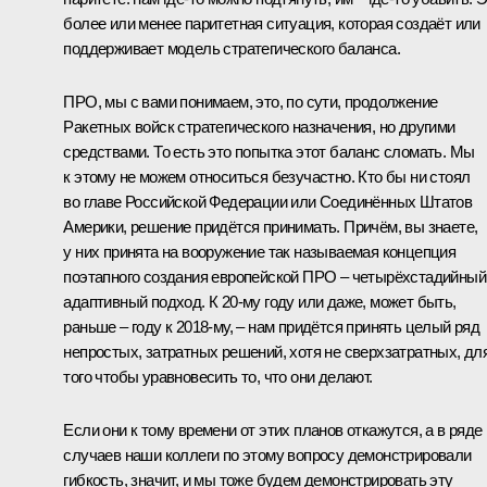
более или менее паритетная ситуация, которая создаёт или
поддерживает модель стратегического баланса.
ПРО, мы с вами понимаем, это, по сути, продолжение
Ракетных войск стратегического назначения, но другими
средствами. То есть это попытка этот баланс сломать. Мы
к этому не можем относиться безучастно. Кто бы ни стоял
во главе Российской Федерации или Соединённых Штатов
Америки, решение придётся принимать. Причём, вы знаете,
у них принята на вооружение так называемая концепция
поэтапного создания европейской ПРО – четырёхстадийный
адаптивный подход. К 20-му году или даже, может быть,
раньше – году к 2018-му, – нам придётся принять целый ряд
непростых, затратных решений, хотя не сверхзатратных, дл
того чтобы уравновесить то, что они делают.
Если они к тому времени от этих планов откажутся, а в ряде
случаев наши коллеги по этому вопросу демонстрировали
гибкость, значит, и мы тоже будем демонстрировать эту