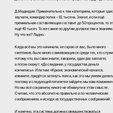
Д.Медведев:
Применительно к тем категориям, которые зде
звучали, командир полка – 81 тысяча. Значит, если ещё
премиальная составляющая составит до 50 процентов, то э
ещё 40 тысяч. То же самое по другим должностям и званиям
Ну что же? Ладно.
Когда всё мы это начинали, не скрою от вас, было много
скептиков, было много сомневающихся среди тех, кто служи
потому что, вы сами знаете, говорили, один раз заплатят,
а потом скажут: «До свидания, у государства деньги
кончились». Или там: «Кризис экономический начался,
извините, придётся затянуть пояса, как это мы умеем делать
поэтому в следующей пятилетке зайдите, мы вам поможем»
Но мы всё сохранили, никого не обманули в этом смысле.
Считаю, что это абсолютно правильно и по человеческим
соображениям, и исходя из государственных соображений.
И конечно, эта система должна совершенствоваться