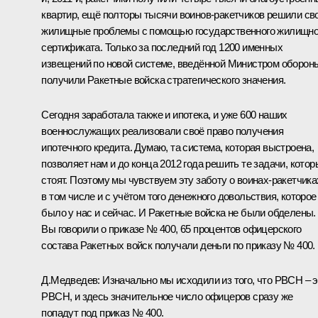
квартир, ещё полторы тысячи воинов-ракетчиков решили св
жилищные проблемы с помощью государственного жилищно
сертификата. Только за последний год 1200 именных
извещений по новой системе, введённой Министром оборон
получили Ракетные войска стратегического значения.
Сегодня заработала также и ипотека, и уже 600 наших
военнослужащих реализовали своё право получения
ипотечного кредита. Думаю, та система, которая выстроена,
позволяет нам и до конца 2012 года решить те задачи, котор
стоят. Поэтому мы чувствуем эту заботу о воинах-ракетчика
в том числе и с учётом того денежного довольствия, которое
было у нас и сейчас. И Ракетные войска не были обделены.
Вы говорили о приказе № 400, 65 процентов офицерского
состава Ракетных войск получали деньги по приказу № 400.
Д.Медведев:
Изначально мы исходили из того, что РВСН – э
РВСН, и здесь значительное число офицеров сразу же
попадут под приказ № 400.