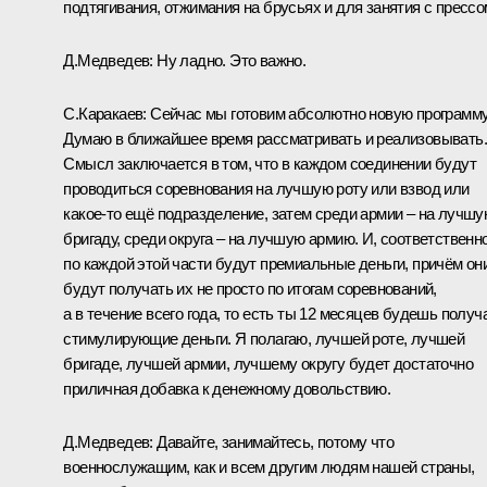
подтягивания, отжимания на брусьях и для занятия с прессо
Д.Медведев:
Ну ладно. Это важно.
С.Каракаев:
Сейчас мы готовим абсолютно новую программу
Думаю в ближайшее время рассматривать и реализовывать.
Смысл заключается в том, что в каждом соединении будут
проводиться соревнования на лучшую роту или взвод или
какое‑то ещё подразделение, затем среди армии – на лучш
бригаду, среди округа – на лучшую армию. И, соответственно
по каждой этой части будут премиальные деньги, причём он
будут получать их не просто по итогам соревнований,
а в течение всего года, то есть ты 12 месяцев будешь получ
стимулирующие деньги. Я полагаю, лучшей роте, лучшей
бригаде, лучшей армии, лучшему округу будет достаточно
приличная добавка к денежному довольствию.
Д.Медведев:
Давайте, занимайтесь, потому что
военнослужащим, как и всем другим людям нашей страны,