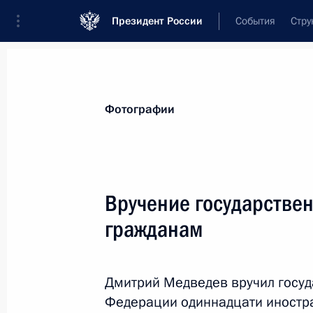
Президент России
События
Стру
Видеозаписи
Фотографии
Аудиозапи
Все материалы
Поездки
Совещания, 
Фотографии
Показа
Вручение государстве
гражданам
Вручение верительных
грамот послами
Дмитрий Медведев вручил госу
иностранных государств
Федерации одиннадцати иностр