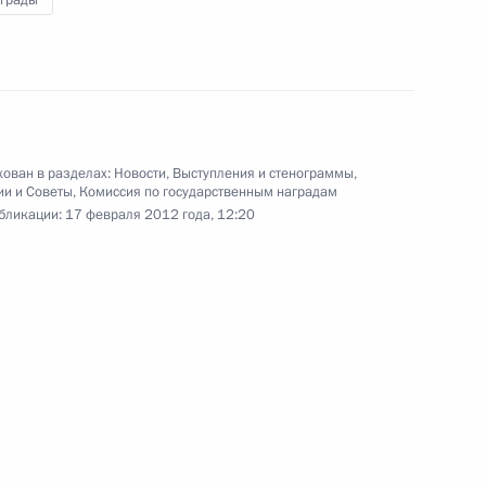
аграды
18 января 2012 года
4 фото
ован в разделах:
Новости
,
Выступления и стенограммы
,
ии и Советы
,
Комиссия по государственным наградам
бликации:
17 февраля 2012 года, 12:20
Дмитрий Медведев принял
верительные грамоты
пятнадцати послов