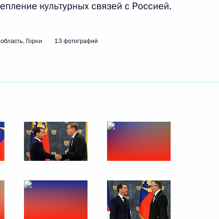
репление культурных связей с Россией.
17 февраля 2012 года
13 фото
область, Горки
13 фотографий
Вручение премий
Президента для молодых
учёных за 2011 год