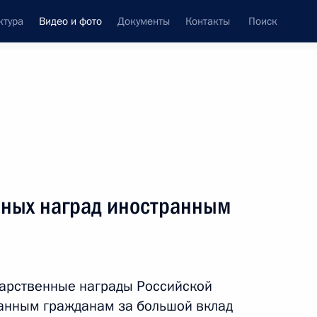
ктура
Видео и фото
Документы
Контакты
Поиск
си
встречи
Церемонии
февраль, 2012
ть следующие материалы
нных наград иностранным
Вручение государственных
наград иностранным
дарственные награды Российской
гражданам
анным гражданам за большой вклад