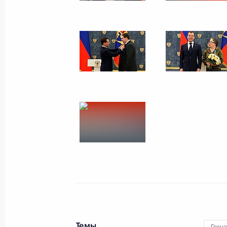
14 февраля 2012 года
9 фото
Встреча со студентами
факультета журналистики
МГУ
Темы