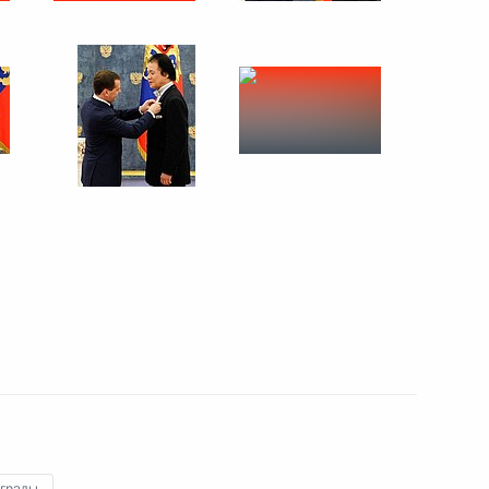
8 февраля 2012 года
7 фото
Вручение знамени
Следственного комитета
России