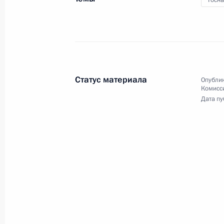
Госн
25 января 2012 года
9 фото
Статус материала
Опублик
Комисс
Дата пу
Президент вручил знамёна
войсковым казачьим
обществам