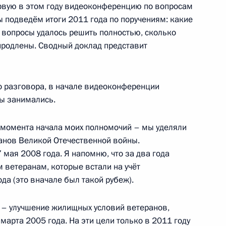
рвую в этом году видеоконференцию по вопросам
 подведём итоги 2011 года по поручениям: какие
 вопросы удалось решить полностью, сколько
 жилищной политики
9
10м
продлены. Сводный доклад представит
ласть, Горки
о разговора, в начале видеоконференции
ы занимались.
к
трации Липецкой области
1
с момента начала моих полномочий – мы уделяли
нов Великой Отечественной войны.
мая 2008 года. Я напомню, что за два года
ласть, Горки
 ветеранам, которые встали на учёт
ода (это вначале был такой рубеж).
го Суда Вячеславом
1
п – улучшение жилищных условий ветеранов,
марта 2005 года. На эти цели только в 2011 году