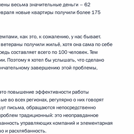
ласть, Горки
ены весьма значительные деньги – 62
февраля новые квартиры получили более 175
е
мпами, как это, к сожалению, у нас бывает.
сией Международного
 ветераны получили жильё, хотя она сама по себе
3
редь составляет всего по 100 человек. Тем
ии. Поэтому я хотел бы услышать, что сделано
ончательному завершению этой проблемы,
 это повышение эффективности работы
 во всех регионах, регулярно о них говорят
раснодарского края
3
ишут письма, обращаются непосредственно
 проблем традиционный: это неоправданное
ванность управляющих компаний и элементарная
во и расхлябанность.