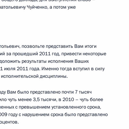
сть, Горки
атольевичу Чуйченко, а потом уже
вым, Аркадием Дворковичем
1
льевич, позвольте представить Вам итоги
ий за прошедший 2011 год, привести некоторые
 доложить результаты исполнения Ваших
 1 июля 2011 года. Именно тогда вступил в силу
исполнительской дисциплины.
ужбы по контролю
4
оду Вам было представлено почти 7 тысяч
ило чуть менее 3,5 тысячи, в 2010 – чуть более
ленных с превышением установленного срока,
2009 году с нарушением срока было представлено
оцентов.
7
45м