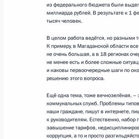
13 февраля 2012 года, 16:50
Московская об
из федерального бюджета были выдел
миллиарда рублей. В результате к 1 
тысяч человек.
12 февраля 2012 года, воскресень
В целом работа ведётся, но разными те
Встреча с Координационной комис
К примеру, в Магаданской области все
олимпийского комитета
не очень большая, а в 18 регионах оче
не менее есть и более сложные ситуац
12 февраля 2012 года, 16:30
Сочи
и каковы первоочередные шаги по ок
решению этого вопроса.
11 февраля 2012 года, суббота
Ещё одна тема, тоже вечнозелёная, –
коммунальных служб. Проблемы типовые
Рабочая встреча с губернатором К
наши граждане, пишут в интернете, п
Александром Ткачёвым
к руководителям. Естественно, набор
11 февраля 2012 года, 19:00
Сочи
завышение тарифов, недисциплиниро
коррупция, а то и просто разгильдяйст