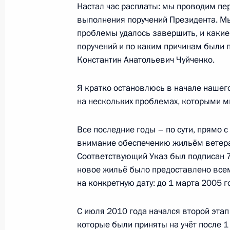
Настал час расплаты: мы проводим пе
14 февраля 2012 года, вторник
выполнения поручений Президента. Мы
проблемы удалось завершить, и какие
Совещание о мерах по реализации
поручений и по каким причинам были 
14 февраля 2012 года, 14:30
Московская об
Константин Анатольевич Чуйченко.
Я кратко остановлюсь в начале нашег
на нескольких проблемах, которыми м
13 февраля 2012 года, понедельни
Рабочая встреча с главой админис
Все последние годы – по сути, прямо 
Олегом Королёвым
внимание обеспечению жильём ветера
Соответствующий Указ был подписан 7 
13 февраля 2012 года, 17:30
Московская об
новое жильё было предоставлено всем
на конкретную дату: до 1 марта 2005 г
Встреча с Председателем Верховно
С июля 2010 года начался второй эта
Лебедевым
которые были приняты на учёт после 1 