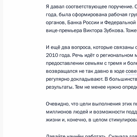
10 февраля 2012 года, 13:00
Москва
Я давал соответствующее поручение. 
года, была сформирована рабочая гру
органов, Банка России и Федеральной
вице-премьера Виктора Зубкова. Тоже 
9 февраля 2012 года, четверг
Рабочая встреча с губернатором С
И ещё два вопроса, которые связаны 
Полтавченко
2010 года. Речь идёт о региональном
предоставлении семьям с тремя и боле
9 февраля 2012 года, 16:00
Московская обла
возвращался не так давно в ходе
сов
регулярно докладывают. В большинст
результаты. Тем не менее нужно опред
Рабочая встреча с Главой Удмурти
9 февраля 2012 года, 15:00
Московская обла
Очевидно, что цели выполнения этих 
миллионов людей и возможности подд
жизни и, конечно, в целом стимулиро
Встреча с сотрудниками Министерс
Давайте начнём работать. Сначала для