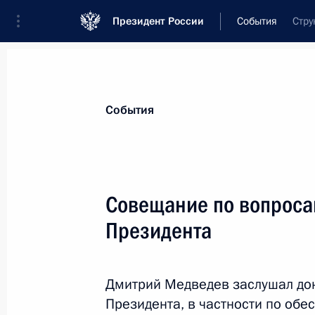
Президент России
События
Стру
Президент
Администрация
Государст
Новости
Стенограммы
Поездки
Те
События
Рубрикация материалов
Все материалы
Совещание по вопроса
Послания Федеральному Собранию
Президента
Заявления по важнейшим вопросам
Совещания, заседания, рабочие встречи
Дмитрий Медведев заслушал до
Речи и обращения
Президента, в частности по об