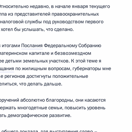
Относительно недавно, в начале января текущего
ппа из представителей правоохранительных
 налоговой службы под руководством первого
хотел бы услышать, что сделано.
анкт-Петербурга Георгием
1
с итогами
Послания
Федеральному Собранию
 материнском капитале и безвозмездном
е детьми земельных участков. К этой теме я
сть, Горки
ещания
по жилищным вопросам, губернаторы мне
ве регионов достигнуты положительные
елиться, что делать дальше.
и Александром Волковым
1
сть, Горки
поручений абсолютно благородны, они касаются
ержать многодетные семьи, повысить уровень
вать демографическое развитие.
тва иностранных дел
4
18м
 общего доклада, для выступления слово –