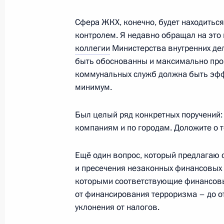
Сфера ЖКХ, конечно, будет находитьс
10 февраля 2012 года, пятница
контролем. Я недавно обращал на это
Встреча с Председателем Конститу
коллегии
Министерства внутренних де
Зорькиным
быть обоснованны и максимально про
коммунальных служб должна быть эф
10 февраля 2012 года, 15:00
Московская об
минимум.
Был целый ряд конкретных поручений:
Выступление на церемонии награж
компаниям и по городам. Доложите о т
Министерства внутренних дел
10 февраля 2012 года, 14:00
Москва
Ещё один вопрос, который предлагаю 
и пресечения незаконных финансовых 
которыми соответствующие финансовы
от финансирования терроризма – до о
Дмитрий Медведев принял участие
уклонения от налогов.
коллегии МВД России