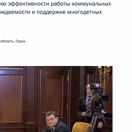
ию эффективности работы коммунальных
ождаемости и поддержке многодетных
ть следующие материалы
область, Горки
 иностранным гражданам
13
7м
ласть, Горки
Счётной палаты Сергеем
1