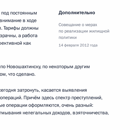
Дополнительно
я под постоянным
 внимание в ходе
Совещание о мерах
ционного Суда Валерием
1
л. Тарифы должны
по реализации жилищной
зрачны, а работа
политики
фективной как
ласть, Горки
14 февраля 2012 года
 по Новошахтинску, по некоторым другим
дения сотрудников
2
ом, что сделано.
сегодня затронуть, касается выявления
операций. Причём здесь спектр преступлений,
е операции оформляются, очень разный:
тмывания нелегальных доходов, взяточничества,
 в работе расширенной
6
18м