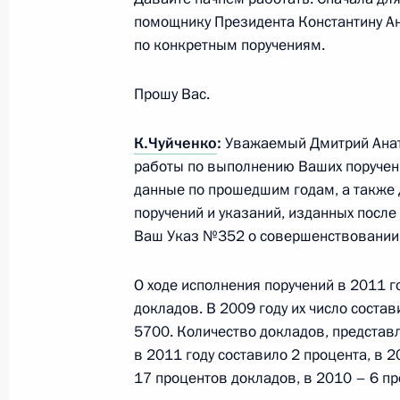
9 февраля 2012 года, 13:30
Московская обла
помощнику Президента Константину Ан
по конкретным поручениям.
8 февраля 2012 года, среда
Прошу Вас.
Рабочая встреча с Сергеем Ивано
К.Чуйченко
:
Уважаемый Дмитрий Анато
и Михаилом Абызовым
работы по выполнению Ваших поручен
8 февраля 2012 года, 17:30
Москва, Кремль
данные по прошедшим годам, а также
поручений и указаний, изданных после
Ваш Указ №352 о совершенствовании 
Вручение знамени Федеральной сл
О ходе исполнения поручений в 2011 г
за оборотом наркотиков
докладов. В 2009 году их число состав
8 февраля 2012 года, 15:30
Москва, Кремль
5700. Количество докладов, представ
в 2011 году составило 2 процента, в 
17 процентов докладов, в 2010 – 6 пр