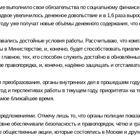
ъёме выполнило свои обязательства по социальному финанс
 вдвое увеличилось денежное довольствие и в 1,6 раза выро
году уже получат новые объёмы денежного содержания, что 
авались достойные условия работы. Рассчитываю, что компл
 в Министерстве, и, конечно, будет способствовать привле
 главное, тех, кто способен служить достойно в обновлённы
ре правопорядка, и, конечно, надёжно защищать и отстаиват
и преобразования, органы внутренних дел в прошедшем год
д и перспективах работы в текущем году, приоритетах на т
самое ближайшее время.
а предложениями. Отмечу лишь то, что органы полиции пока
не обеспечивали безопасность и правопорядок, чётко и гра
 общественные акции, которые состоялись в Москве и други