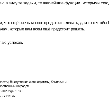
ею в виду те задачи, те важнейшие функции, которыми сего
м, что ещё очень многое предстоит сделать, для того чтоб
ам, которые вам всем ещё предстоит решать.
лаю успехов.
овости
,
Выступления и стенограммы
,
Комиссии и
арственным наградам
 2012 года, 15:30
n.ru/d/14399